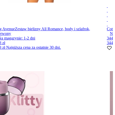
g Avenue
Zestaw bielizny All Romance, body i szlafrok,
Cott
erwony
Na
Na magazynie:
1-2
dni
344 
8 zł
344 
8 zł
Najniższa cena za ostatnie 30 dni.