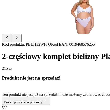
of
2
Item
Kod produktu
:
PBLI132WH-Q
Kod EAN
:
0019468576255
1
of
2-częściowy komplet bielizny Pla
2
215 zł
Produkt nie jest na sprzedaż!
Ten produkt nie jest już na sprzedaż, może możemy zaoferować ci c
Pokaż powiązane produkty