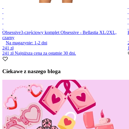
Obsessive
3-częściowy komplet Obsessive - Bellastia XL/2XL,
czarny
Na magazynie:
1-2
dni
241 zł
241 zł
Najniższa cena za ostatnie 30 dni.
Item
1
Ciekawe z naszego bloga
of
10