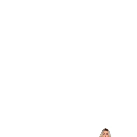
Item
1