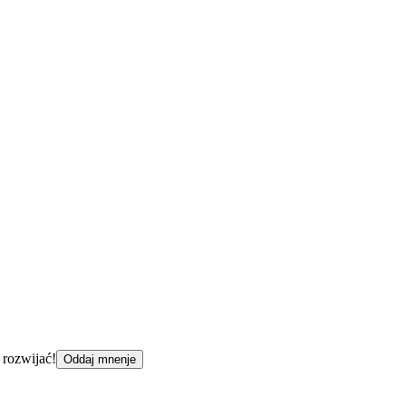
 rozwijać!
Oddaj mnenje