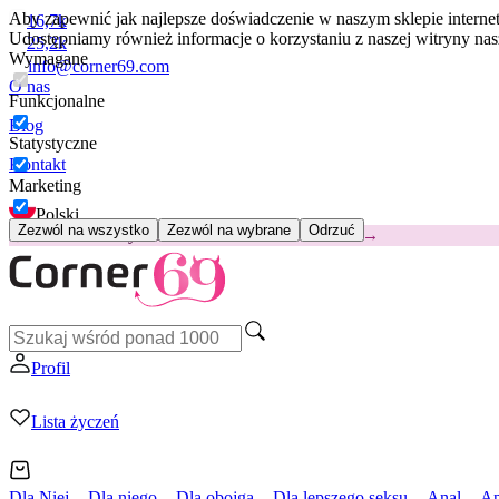
Aby zapewnić jak najlepsze doświadczenie w naszym sklepie intern
16,7k
Udostępniamy również informacje o korzystaniu z naszej witryny n
25,2k
Wymagane
info@corner69.com
O nas
Funkcjonalne
Blog
Statystyczne
Kontakt
Marketing
Polski
Zezwól na wszystko
Zezwól na wybrane
Odrzuć
😽
Svakom Klitty: 65 zł TANIEJ
Kod: KLITTY →
Profil
Lista życzeń
Dla Niej
Dla niego
Dla obojga
Dla lepszego seksu
Anal
Ap