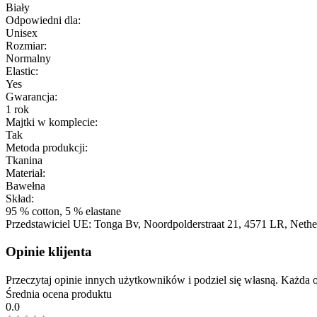
Biały
Odpowiedni dla:
Unisex
Rozmiar:
Normalny
Elastic:
Yes
Gwarancja:
1 rok
Majtki w komplecie:
Tak
Metoda produkcji:
Tkanina
Materiał:
Bawełna
Skład:
95 % cotton, 5 % elastane
Przedstawiciel UE:
Tonga Bv
, Noordpolderstraat 21
, 4571 LR
, Nethe
Opinie klijenta
Przeczytaj opinie innych użytkowników i podziel się własną. Każd
Średnia ocena produktu
0.0