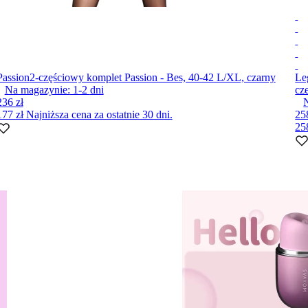
Passion
2-częściowy komplet Passion - Bes, 40-42 L/XL, czarny
Le
Na magazynie:
1-2
dni
cz
236 zł
177 zł
Najniższa cena za ostatnie 30 dni.
25
25