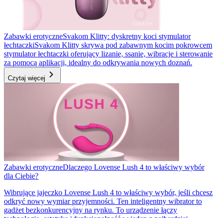
Zabawki erotyczne
Svakom Klitty: dyskretny koci stymulator
łechtaczki
Svakom Klitty skrywa pod zabawnym kocim pokrowcem
stymulator łechtaczki oferujący lizanie, ssanie, wibracje i sterowanie
za pomocą aplikacji, idealny do odkrywania nowych doznań.
Czytaj więcej
Zabawki erotyczne
Dlaczego Lovense Lush 4 to właściwy wybór
dla Ciebie?
Wibrujące jajeczko Lovense Lush 4 to właściwy wybór, jeśli chcesz
odkryć nowy wymiar przyjemności. Ten inteligentny wibrator to
gadżet bezkonkurencyjny na rynku. To urządzenie łączy