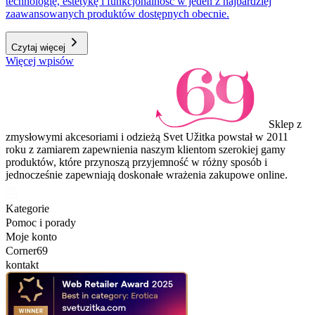
technologię, estetykę i funkcjonalność w jeden z najbardziej
zaawansowanych produktów dostępnych obecnie.
Czytaj więcej
Więcej wpisów
Sklep z
zmysłowymi akcesoriami i odzieżą Svet Užitka powstał w 2011
roku z zamiarem zapewnienia naszym klientom szerokiej gamy
produktów, które przynoszą przyjemność w różny sposób i
jednocześnie zapewniają doskonałe wrażenia zakupowe online.
Kategorie
Pomoc i porady
Moje konto
Corner69
kontakt