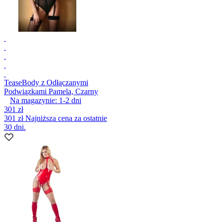
Tease
Body z Odłączanymi
Podwiązkami Pamela, Czarny
Na magazynie:
1-2
dni
301 zł
301 zł
Najniższa cena za ostatnie
30 dni.