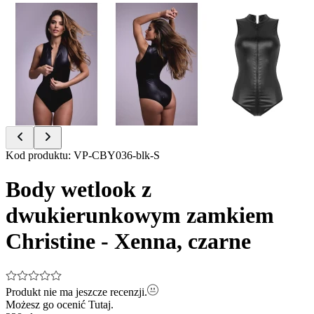
Item
Kod produktu
:
VP-CBY036-blk-S
1
of
Body wetlook z
8
dwukierunkowym zamkiem
Christine - Xenna, czarne
Produkt nie ma jeszcze recenzji.
Możesz go ocenić
Tutaj.