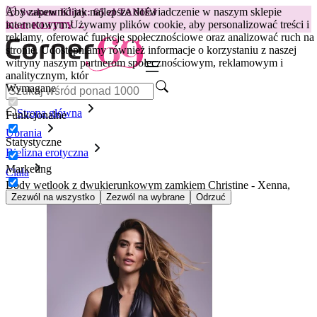
Aby zapewnić jak najlepsze doświadczenie w naszym sklepie
😽
Svakom Klitty: 65 zł TANIEJ
internetowym.
Używamy plików cookie, aby personalizować treści i
Kod: KLITTY →
reklamy, oferować funkcje społecznościowe oraz analizować ruch na
stronie. Udostępniamy również informacje o korzystaniu z naszej
witryny naszym partnerom społecznościowym, reklamowym i
analitycznym, któr
Wymagane
Strona główna
Funkcjonalne
Ubrania
Statystyczne
Bielizna erotyczna
Marketing
Ciała
Body wetlook z dwukierunkowym zamkiem Christine - Xenna,
czarne
Zezwól na wszystko
Zezwól na wybrane
Odrzuć