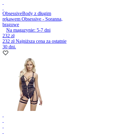
Obsessive
Body z długim
rękawem Obsessive - Soranna,
brązowe
Na magazynie:
5-7
dni
232 zł
232 zł
Najniższa cena za ostatnie
30 dni.