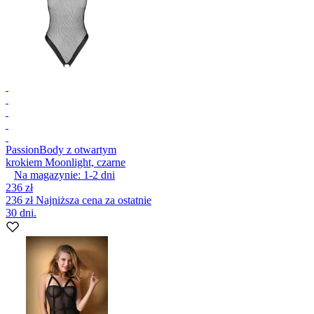
Passion
Body z otwartym
krokiem Moonlight, czarne
Na magazynie:
1-2
dni
236 zł
236 zł
Najniższa cena za ostatnie
30 dni.