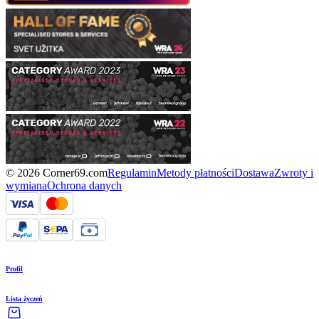
© 2026 Corner69.com
Regulamin
Metody płatności
Dostawa
Zwroty i
wymiana
Ochrona danych
Profil
Lista życzeń