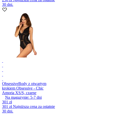
30 dni.
Obsessive
Body z otwartym
krokiem Obsessive - Chic
Amoria XS/S, czarne
Na magazynie:
5-7
dni
301 zł
301 zł
Najniższa cena za ostatnie
30 dni.