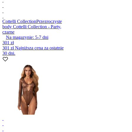
Cottelli Collection
Przezroczyste
body Cottelli Collection - Party,
czarne
Na magazynie:
5-7
dni
301 zł
301 zł
Najniższa cena za ostatnie
30 dni.