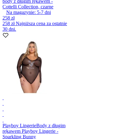
body z długim rękawem -
Cottelli Collection, czarne
Na magazynie:
5-7
dni
258 zł
258 zł
Najniższa cena za ostatnie
30 dni.
Playboy Lingerie
Body z długim
rękawem Playboy Lingerie -
Sparkling Bunny