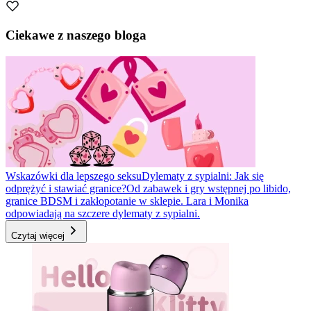
Ciekawe z naszego bloga
Wskazówki dla lepszego seksu
Dylematy z sypialni: Jak się
odprężyć i stawiać granice?
Od zabawek i gry wstępnej po libido,
granice BDSM i zakłopotanie w sklepie. Lara i Monika
odpowiadają na szczere dylematy z sypialni.
Czytaj więcej