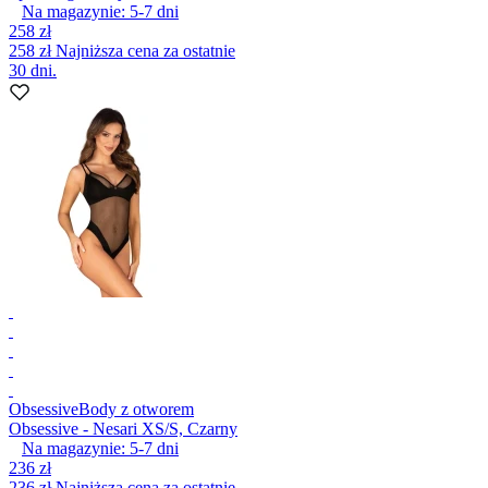
Na magazynie:
5-7
dni
258 zł
258 zł
Najniższa cena za ostatnie
30 dni.
Obsessive
Body z otworem
Obsessive - Nesari XS/S, Czarny
Na magazynie:
5-7
dni
236 zł
236 zł
Najniższa cena za ostatnie