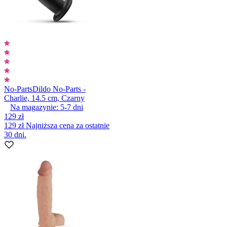
No-Parts
Dildo No-Parts -
Charlie, 14.5 cm, Czarny
Na magazynie:
5-7
dni
129 zł
129 zł
Najniższa cena za ostatnie
30 dni.