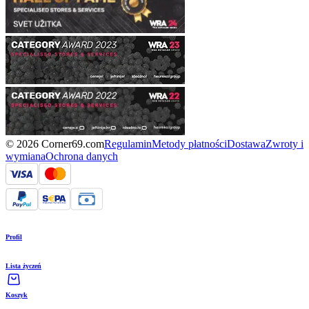
© 2026 Corner69.com
Regulamin
Metody płatności
Dostawa
Zwroty i
wymiana
Ochrona danych
Profil
Lista życzeń
Koszyk