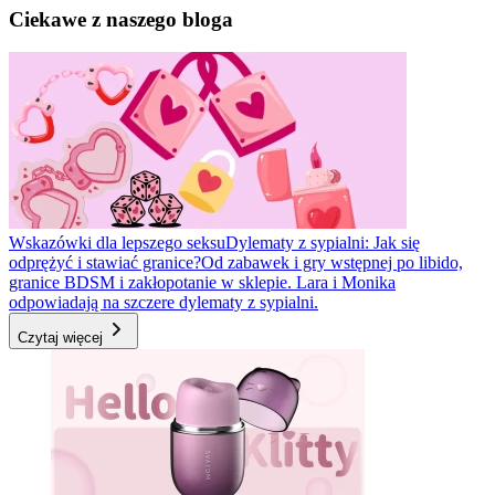
Ciekawe z naszego bloga
Wskazówki dla lepszego seksu
Dylematy z sypialni: Jak się
odprężyć i stawiać granice?
Od zabawek i gry wstępnej po libido,
granice BDSM i zakłopotanie w sklepie. Lara i Monika
odpowiadają na szczere dylematy z sypialni.
Czytaj więcej