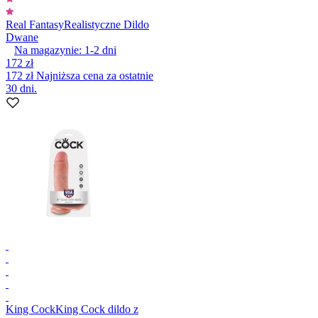
Real Fantasy
Realistyczne Dildo
Dwane
Na magazynie:
1-2
dni
172 zł
172 zł
Najniższa cena za ostatnie
30 dni.
King Cock
King Cock dildo z