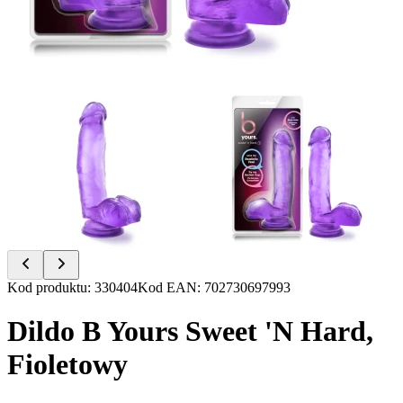
Item
Kod produktu
:
330404
Kod EAN
:
702730697993
1
of
Dildo B Yours Sweet 'N Hard,
2
Fioletowy