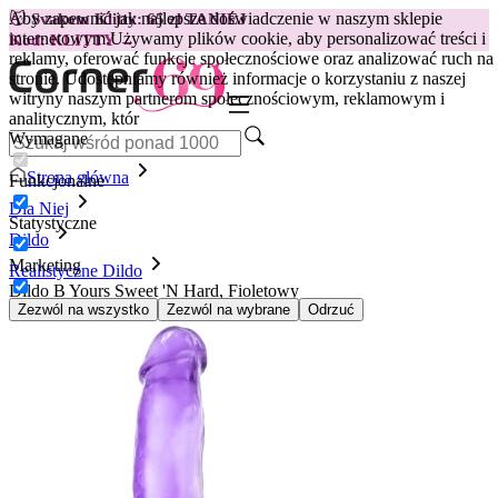
Aby zapewnić jak najlepsze doświadczenie w naszym sklepie
😽
Svakom Klitty: 65 zł TANIEJ
internetowym.
Używamy plików cookie, aby personalizować treści i
Kod: KLITTY →
reklamy, oferować funkcje społecznościowe oraz analizować ruch na
stronie. Udostępniamy również informacje o korzystaniu z naszej
witryny naszym partnerom społecznościowym, reklamowym i
analitycznym, któr
Wymagane
Strona główna
Funkcjonalne
Dla Niej
Statystyczne
Dildo
Marketing
Realistyczne Dildo
Dildo B Yours Sweet 'N Hard, Fioletowy
Zezwól na wszystko
Zezwól na wybrane
Odrzuć