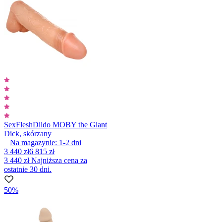
SexFlesh
Dildo MOBY the Giant
Dick, skórzany
Na magazynie:
1-2
dni
3 440 zł
6 815 zł
3 440 zł
Najniższa cena za
ostatnie 30 dni.
50%