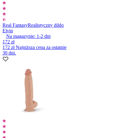
Real Fantasy
Realistyczny dildo
Elvin
Na magazynie:
1-2
dni
172 zł
172 zł
Najniższa cena za ostatnie
30 dni.