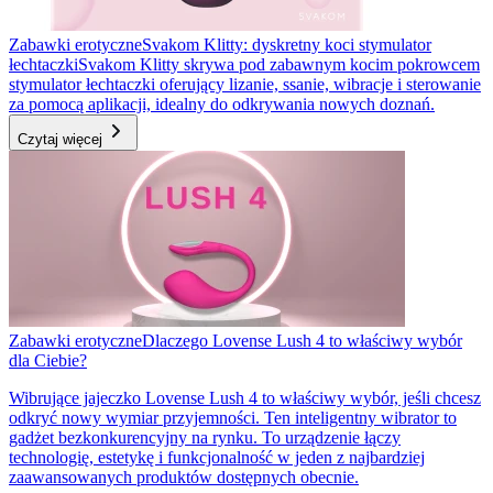
Zabawki erotyczne
Svakom Klitty: dyskretny koci stymulator
łechtaczki
Svakom Klitty skrywa pod zabawnym kocim pokrowcem
stymulator łechtaczki oferujący lizanie, ssanie, wibracje i sterowanie
za pomocą aplikacji, idealny do odkrywania nowych doznań.
Czytaj więcej
Zabawki erotyczne
Dlaczego Lovense Lush 4 to właściwy wybór
dla Ciebie?
Wibrujące jajeczko Lovense Lush 4 to właściwy wybór, jeśli chcesz
odkryć nowy wymiar przyjemności. Ten inteligentny wibrator to
gadżet bezkonkurencyjny na rynku. To urządzenie łączy
technologię, estetykę i funkcjonalność w jeden z najbardziej
zaawansowanych produktów dostępnych obecnie.