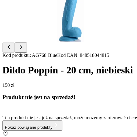
of
6
Item
Kod produktu
:
AG768-Blue
Kod EAN
:
848518044815
1
of
Dildo Poppin - 20 cm, niebieski
6
150 zł
Produkt nie jest na sprzedaż!
Ten produkt nie jest już na sprzedaż, może możemy zaoferować ci c
Pokaż powiązane produkty