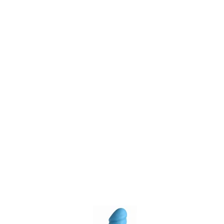
Item
1