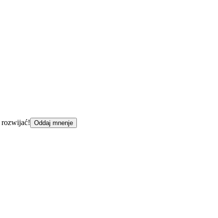
 rozwijać!
Oddaj mnenje