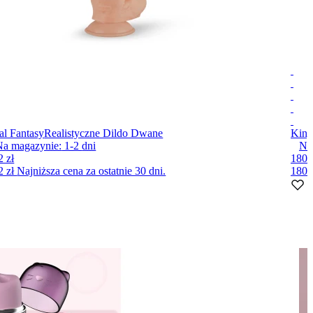
al Fantasy
Realistyczne Dildo Dwane
King
Na magazynie:
1-2
dni
Na
2 zł
180 
2 zł
Najniższa cena za ostatnie 30 dni.
180 