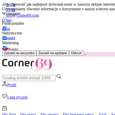
Aby zapewnić jak najlepsze doświadczenie w naszym sklepie intern
16,7k
Udostępniamy również informacje o korzystaniu z naszej witryny n
25,2k
Wymagane
info@corner69.com
O nas
Funkcjonalne
Blog
Statystyczne
Kontakt
Marketing
Polski
Zezwól na wszystko
Zezwól na wybrane
Odrzuć
😽
Svakom Klitty: 65 zł TANIEJ
Kod: KLITTY →
Profil
Lista życzeń
Dla Niej
Dla niego
Dla obojga
Dla lepszego seksu
Anal
Ap