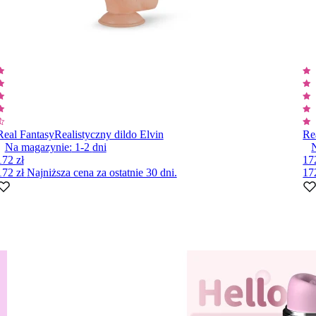
Real Fantasy
Realistyczny dildo Elvin
Re
Na magazynie:
1-2
dni
172 zł
17
172 zł
Najniższa cena za ostatnie 30 dni.
17