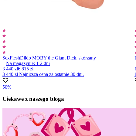
SexFlesh
Dildo MOBY the Giant Dick, skórzany
Na magazynie:
1-2
dni
3 440 zł
6 815 zł
3 440 zł
Najniższa cena za ostatnie 30 dni.
50%
Item
1
Ciekawe z naszego bloga
of
10