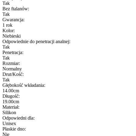
Tak
Bez ftalanów:
Tak
Gwarancja:
1 rok
Kolor:
Niebieski
Odpowiednie do penetracji analnej:
Tak
Penetracja:
Tak
Rozmiar:
Normalny
Drut/Kość:
Tak
Głębokość wkładania:
14.00cm
Długość:
19.00cm
Materiał:
Silikon
Odpowiedni dla:
Unisex
Płaskie dno:
Nie