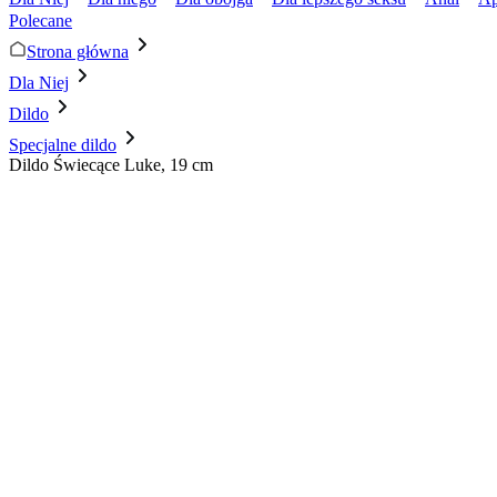
Polecane
Strona główna
Dla Niej
Dildo
Specjalne dildo
Dildo Świecące Luke, 19 cm