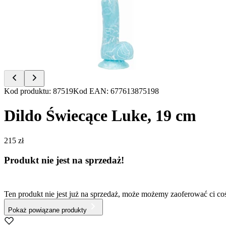
of
5
Item
Kod produktu
:
87519
Kod EAN
:
677613875198
1
of
Dildo Świecące Luke, 19 cm
5
215 zł
Produkt nie jest na sprzedaż!
Ten produkt nie jest już na sprzedaż, może możemy zaoferować ci c
Pokaż powiązane produkty