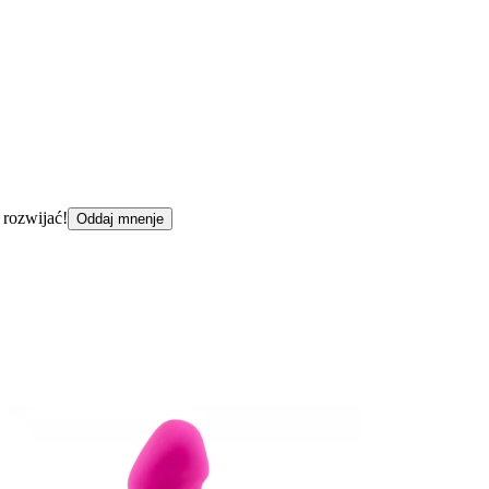
 rozwijać!
Oddaj mnenje