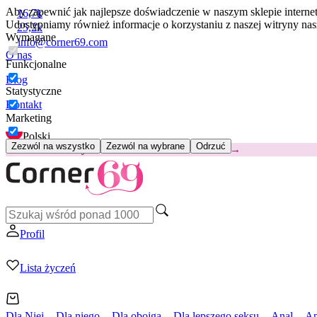
Aby zapewnić jak najlepsze doświadczenie w naszym sklepie intern
16,7k
Udostępniamy również informacje o korzystaniu z naszej witryny n
25,2k
Wymagane
info@corner69.com
O nas
Funkcjonalne
Blog
Statystyczne
Kontakt
Marketing
Polski
Zezwól na wszystko
Zezwól na wybrane
Odrzuć
😽
Svakom Klitty: 65 zł TANIEJ
Kod: KLITTY →
Profil
Lista życzeń
Dla Niej
Dla niego
Dla obojga
Dla lepszego seksu
Anal
Ap