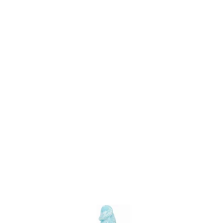
Item
1