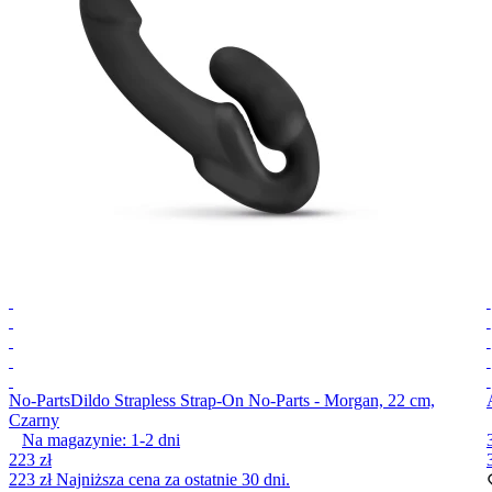
No-Parts
Dildo Strapless Strap-On No-Parts - Morgan, 22 cm,
Czarny
Na magazynie:
1-2
dni
223 zł
223 zł
Najniższa cena za ostatnie 30 dni.