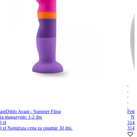
ant
Dildo Avant - Summer Fling
Feti
Na magazynie:
1-2
dni
Na
9 zł
314 
9 zł
Najniższa cena za ostatnie 30 dni.
314 