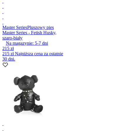
Master Series
Pluszowy pies
Master Series - Fetish Husky,
szaro-biały
Na magazynie:
5-7
dni
215 zł
215 zł
Najniższa cena za ostatnie
30 dni.