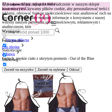
Aby zapewnić jak najlepsze doświadczenie w naszym sklepie
😽
Svakom Klitty: 65 zł TANIEJ
internetowym.
Używamy plików cookie, aby personalizować treści i
Kod: KLITTY →
reklamy, oferować funkcje społecznościowe oraz analizować ruch na
stronie. Udostępniamy również informacje o korzystaniu z naszej
witryny naszym partnerom społecznościowym, reklamowym i
analitycznym, któr
Wymagane
Strona główna
Funkcjonalne
Dla obojga
Statystyczne
Zabawa
Fartuch, męskie ciało z ukrytym penisem - Out of the Blue
Marketing
Zezwól na wszystko
Zezwól na wybrane
Odrzuć