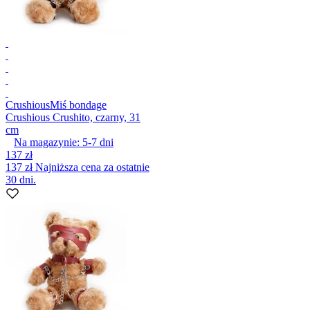
Crushious
Miś bondage
Crushious Crushito, czarny, 31
cm
Na magazynie:
5-7
dni
137 zł
137 zł
Najniższa cena za ostatnie
30 dni.