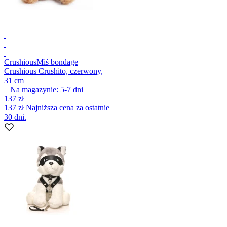
Crushious
Miś bondage
Crushious Crushito, czerwony,
31 cm
Na magazynie:
5-7
dni
137 zł
137 zł
Najniższa cena za ostatnie
30 dni.