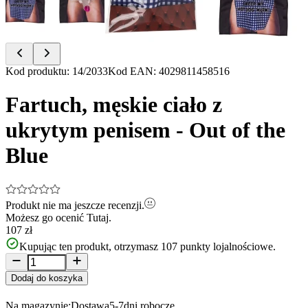
Item
Kod produktu
:
14/2033
Kod EAN
:
4029811458516
1
of
Fartuch, męskie ciało z
4
ukrytym penisem - Out of the
Blue
Produkt nie ma jeszcze recenzji.
Możesz go ocenić
Tutaj.
107 zł
Kupując ten produkt, otrzymasz
107
punkty lojalnościowe.
Dodaj do koszyka
Na magazynie:
Dostawa
5-7
dni robocze