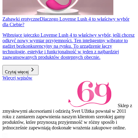
Zabawki erotyczne
Dlaczego Lovense Lush 4 to właściwy wybór
dla Ciebie?
Wibrujące jajeczko Lovense Lush 4 to właściwy wybór, jeśli chcesz
odkryć nowy wymiar przyjemności. Ten inteligentny wibrator to
gadżet bezkonkurencyjny na rynku. To urządzenie łączy
technologię, estetykę i funkcjonalność w jeden z najbardziej
zaawansowanych produktów dostępnych obecnie.
Czytaj więcej
Więcej wpisów
Sklep z
zmysłowymi akcesoriami i odzieżą Svet Užitka powstał w 2011
roku z zamiarem zapewnienia naszym klientom szerokiej gamy
produktów, które przynoszą przyjemność w różny sposób i
jednocześnie zapewniają doskonałe wrażenia zakupowe online.