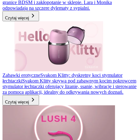
granice BDSM i zakłopotanie w sklepie. Lara i Monika
odpowiadają na szczere dylematy z sypialni.
Czytaj więcej
Zabawki erotyczne
Svakom Klitty: dyskretny koci stymulator
łechtaczki
Svakom Klitty skrywa pod zabawnym kocim pokrowcem
stymulator łechtaczki oferujący lizanie, ssanie, wibracje i sterowanie
za pomocą aplikacji, idealny do odkrywania nowych doznań.
Czytaj więcej