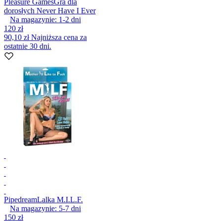
Pleasure Games
Gra dla
dorosłych Never Have I Ever
Na magazynie:
1-2
dni
120 zł
90,10 zł
Najniższa cena za
ostatnie 30 dni.
Pipedream
Lalka M.I.L.F.
Na magazynie:
5-7
dni
150 zł