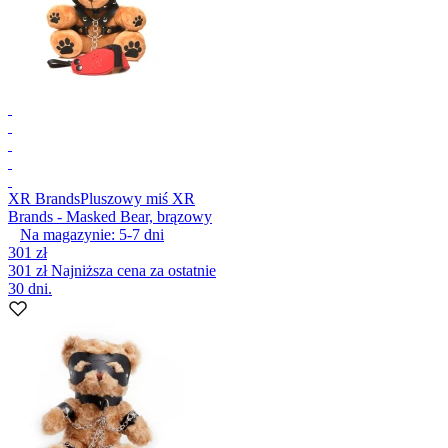
XR Brands
Pluszowy miś XR
Brands - Masked Bear, brązowy
Na magazynie:
5-7
dni
301 zł
301 zł
Najniższa cena za ostatnie
30 dni.