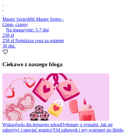
Master Series
Miś Master Series -
Gimp, czarny
Na magazynie:
5-7
dni
258 zł
258 zł
Najniższa cena za ostatnie
30 dni.
Ciekawe z naszego bloga
Wskazówki dla lepszego seksu
Dylematy z sypialni: Jak się
odprężyć i stawiać granice?
Od zabawek i gry wstępnej po libido,