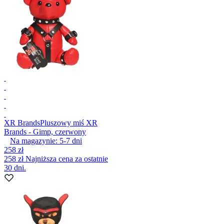
XR Brands
Pluszowy miś XR
Brands - Gimp, czerwony
Na magazynie:
5-7
dni
258 zł
258 zł
Najniższa cena za ostatnie
30 dni.