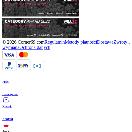
© 2026 Corner69.com
Regulamin
Metody płatności
Dostawa
Zwroty i
wymiana
Ochrona danych
Profil
Lista życzeń
Koszyk
Kontakt
Język