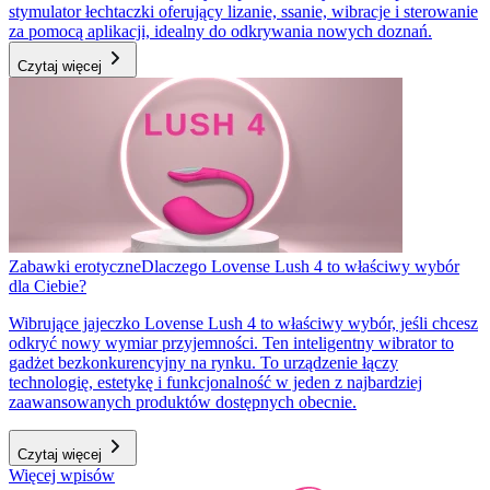
stymulator łechtaczki oferujący lizanie, ssanie, wibracje i sterowanie
za pomocą aplikacji, idealny do odkrywania nowych doznań.
Czytaj więcej
Zabawki erotyczne
Dlaczego Lovense Lush 4 to właściwy wybór
dla Ciebie?
Wibrujące jajeczko Lovense Lush 4 to właściwy wybór, jeśli chcesz
odkryć nowy wymiar przyjemności. Ten inteligentny wibrator to
gadżet bezkonkurencyjny na rynku. To urządzenie łączy
technologię, estetykę i funkcjonalność w jeden z najbardziej
zaawansowanych produktów dostępnych obecnie.
Czytaj więcej
Więcej wpisów