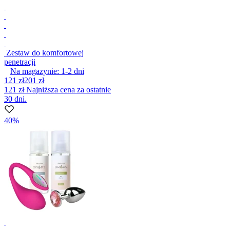
Zestaw do komfortowej
penetracji
Na magazynie:
1-2
dni
121 zł
201 zł
121 zł
Najniższa cena za ostatnie
30 dni.
40%