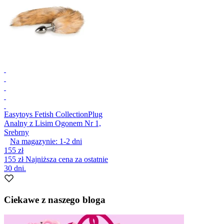
Easytoys Fetish Collection
Plug
Analny z Lisim Ogonem Nr 1,
Srebrny
Na magazynie:
1-2
dni
155 zł
155 zł
Najniższa cena za ostatnie
30 dni.
Ciekawe z naszego bloga