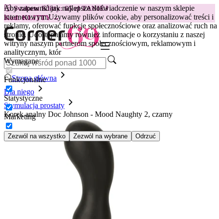
Aby zapewnić jak najlepsze doświadczenie w naszym sklepie
😽
Svakom Klitty: 65 zł TANIEJ
internetowym.
Używamy plików cookie, aby personalizować treści i
Kod: KLITTY →
reklamy, oferować funkcje społecznościowe oraz analizować ruch na
stronie. Udostępniamy również informacje o korzystaniu z naszej
witryny naszym partnerom społecznościowym, reklamowym i
analitycznym, któr
Wymagane
Strona główna
Funkcjonalne
Dla niego
Statystyczne
Stymulacja prostaty
Korek analny Doc Johnson - Mood Naughty 2, czarny
Marketing
Zezwól na wszystko
Zezwól na wybrane
Odrzuć