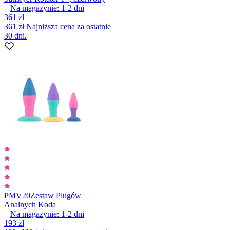
Na magazynie:
1-2
dni
361 zł
361 zł
Najniższa cena za ostatnie
30 dni.
PMV20
Zestaw Plugów
Analnych Koda
Na magazynie:
1-2
dni
193 zł