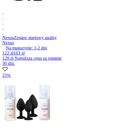
Nexus
Zestaw startowy analny
Nexus
Na magazynie:
1-2
dni
122 zł
163 zł
129 zł
Najniższa cena za ostatnie
30 dni.
25%