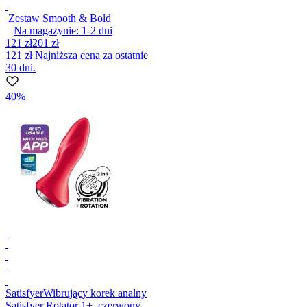
Zestaw Smooth & Bold
Na magazynie:
1-2
dni
121 zł
201 zł
121 zł
Najniższa cena za ostatnie
30 dni.
40%
Satisfyer
Wibrujący korek analny
Satisfyer Rotator 1+, czerwony