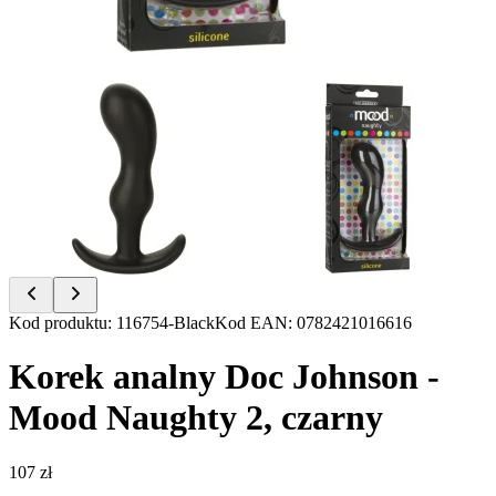
Item
Kod produktu
:
116754-Black
Kod EAN
:
0782421016616
1
of
Korek analny Doc Johnson -
2
Mood Naughty 2, czarny
107 zł