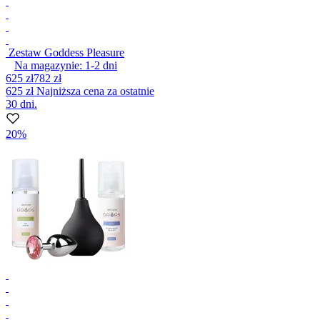
Zestaw Goddess Pleasure
Na magazynie:
1-2
dni
625 zł
782 zł
625 zł
Najniższa cena za ostatnie
30 dni.
20%