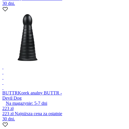
30 dni.
BUTTR
Korek analny BUTTR -
Devil Dog
Na magazynie:
5-7
dni
223 zł
223 zł
Najniższa cena za ostatnie
30 dni.