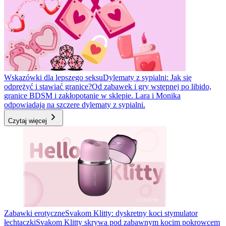
Wskazówki dla lepszego seksu
Dylematy z sypialni: Jak się
odprężyć i stawiać granice?
Od zabawek i gry wstępnej po libido,
granice BDSM i zakłopotanie w sklepie. Lara i Monika
odpowiadają na szczere dylematy z sypialni.
Czytaj więcej
Zabawki erotyczne
Svakom Klitty: dyskretny koci stymulator
łechtaczki
Svakom Klitty skrywa pod zabawnym kocim pokrowcem