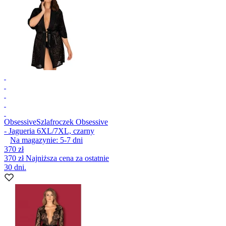
Obsessive
Szlafroczek Obsessive
- Jagueria 6XL/7XL, czarny
Na magazynie:
5-7
dni
370 zł
370 zł
Najniższa cena za ostatnie
30 dni.