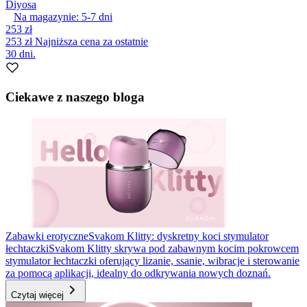
Diyosa
Na magazynie:
5-7
dni
253 zł
253 zł
Najniższa cena za ostatnie
30 dni.
Ciekawe z naszego bloga
Zabawki erotyczne
Svakom Klitty: dyskretny koci stymulator
łechtaczki
Svakom Klitty skrywa pod zabawnym kocim pokrowcem
stymulator łechtaczki oferujący lizanie, ssanie, wibracje i sterowanie
za pomocą aplikacji, idealny do odkrywania nowych doznań.
Czytaj więcej