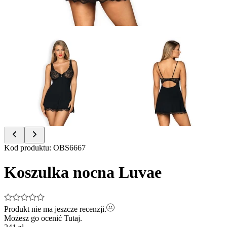
Item
Kod produktu
:
OBS6667
1
of
Koszulka nocna Luvae
2
Produkt nie ma jeszcze recenzji.
Możesz go ocenić
Tutaj.