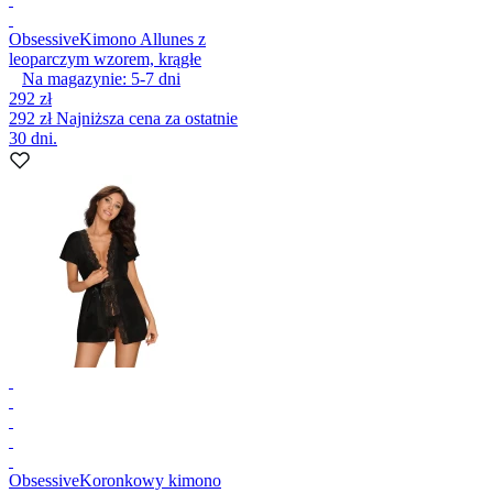
Obsessive
Kimono Allunes z
leoparczym wzorem, krągłe
Na magazynie:
5-7
dni
292 zł
292 zł
Najniższa cena za ostatnie
30 dni.
Obsessive
Koronkowy kimono