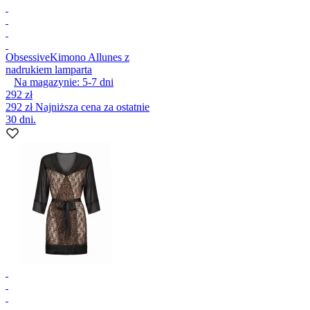
Obsessive
Kimono Allunes z
nadrukiem lamparta
Na magazynie:
5-7
dni
292 zł
292 zł
Najniższa cena za ostatnie
30 dni.