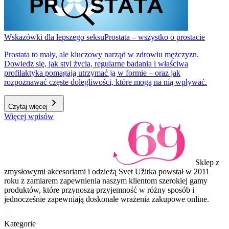
Wskazówki dla lepszego seksu
Prostata – wszystko o prostacie
Prostata to mały, ale kluczowy narząd w zdrowiu mężczyzn.
Dowiedz się, jak styl życia, regularne badania i właściwa
profilaktyka pomagają utrzymać ją w formie – oraz jak
rozpoznawać częste dolegliwości, które mogą na nią wpływać.
Czytaj więcej
Więcej wpisów
Sklep z
zmysłowymi akcesoriami i odzieżą Svet Užitka powstał w 2011
roku z zamiarem zapewnienia naszym klientom szerokiej gamy
produktów, które przynoszą przyjemność w różny sposób i
jednocześnie zapewniają doskonałe wrażenia zakupowe online.
Kategorie