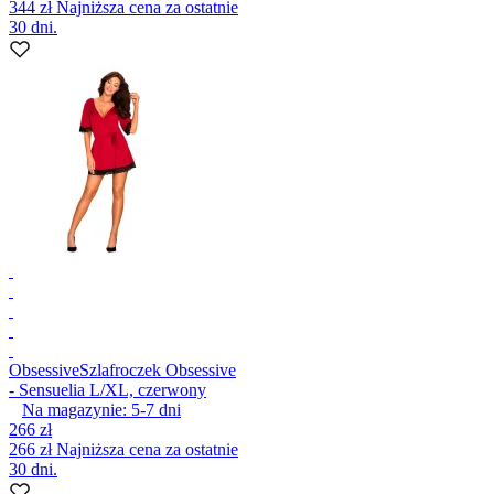
344 zł
Najniższa cena za ostatnie
30 dni.
Obsessive
Szlafroczek Obsessive
- Sensuelia L/XL, czerwony
Na magazynie:
5-7
dni
266 zł
266 zł
Najniższa cena za ostatnie
30 dni.