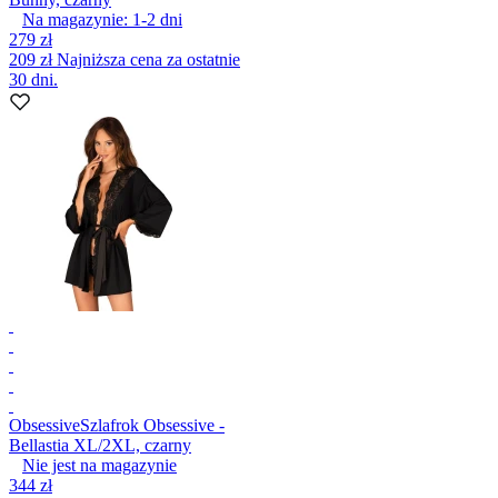
Na magazynie:
1-2
dni
279 zł
209 zł
Najniższa cena za ostatnie
30 dni.
Obsessive
Szlafrok Obsessive -
Bellastia XL/2XL, czarny
Nie jest na magazynie
344 zł