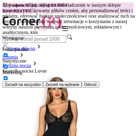
Aby zapewnić jak najlepsze doświadczenie w naszym sklepie
😽
Svakom Klitty: 65 zł TANIEJ
internetowym.
Używamy plików cookie, aby personalizować treści i
Kod: KLITTY →
reklamy, oferować funkcje społecznościowe oraz analizować ruch na
stronie. Udostępniamy również informacje o korzystaniu z naszej
witryny naszym partnerom społecznościowym, reklamowym i
analitycznym, któr
Wymagane
Strona główna
Funkcjonalne
Ubrania
Statystyczne
Bielizna nocna
Koszulka nocna Luvae
Marketing
Zezwól na wszystko
Zezwól na wybrane
Odrzuć