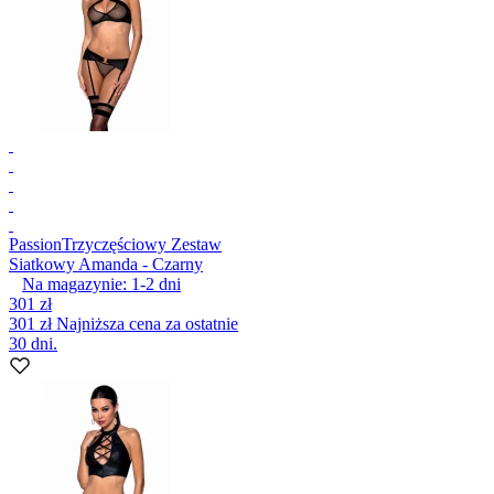
Passion
Trzyczęściowy Zestaw
Siatkowy Amanda - Czarny
Na magazynie:
1-2
dni
301 zł
301 zł
Najniższa cena za ostatnie
30 dni.