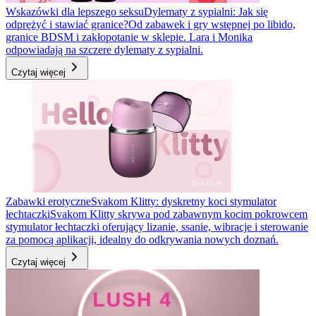
Wskazówki dla lepszego seksu
Dylematy z sypialni: Jak się
odprężyć i stawiać granice?
Od zabawek i gry wstępnej po libido,
granice BDSM i zakłopotanie w sklepie. Lara i Monika
odpowiadają na szczere dylematy z sypialni.
Czytaj więcej
Zabawki erotyczne
Svakom Klitty: dyskretny koci stymulator
łechtaczki
Svakom Klitty skrywa pod zabawnym kocim pokrowcem
stymulator łechtaczki oferujący lizanie, ssanie, wibracje i sterowanie
za pomocą aplikacji, idealny do odkrywania nowych doznań.
Czytaj więcej