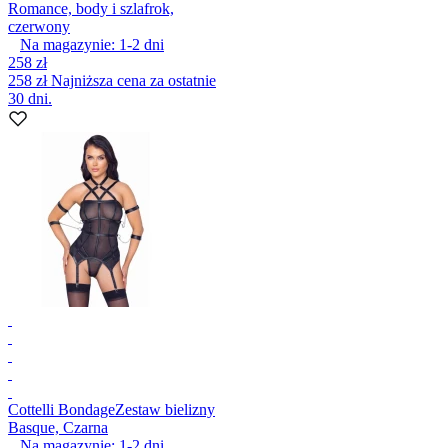
Romance, body i szlafrok,
czerwony
Na magazynie:
1-2
dni
258 zł
258 zł
Najniższa cena za ostatnie
30 dni.
Cottelli Bondage
Zestaw bielizny
Basque, Czarna
Na magazynie:
1-2
dni