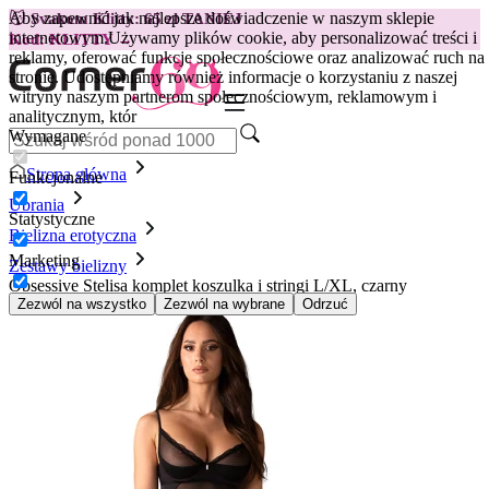
Aby zapewnić jak najlepsze doświadczenie w naszym sklepie
😽
Svakom Klitty: 65 zł TANIEJ
internetowym.
Używamy plików cookie, aby personalizować treści i
Kod: KLITTY →
reklamy, oferować funkcje społecznościowe oraz analizować ruch na
stronie. Udostępniamy również informacje o korzystaniu z naszej
witryny naszym partnerom społecznościowym, reklamowym i
analitycznym, któr
Wymagane
Strona główna
Funkcjonalne
Ubrania
Statystyczne
Bielizna erotyczna
Marketing
Zestawy bielizny
Obsessive Stelisa komplet koszulka i stringi L/XL, czarny
Zezwól na wszystko
Zezwól na wybrane
Odrzuć