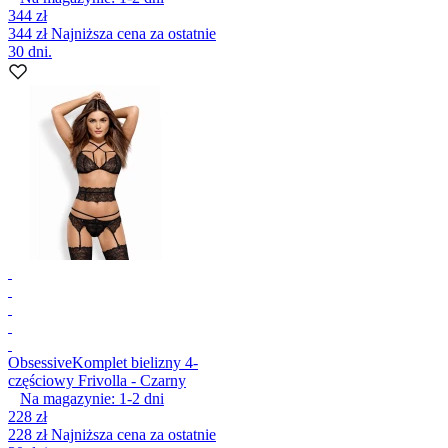
344 zł
344 zł
Najniższa cena za ostatnie
30 dni.
Obsessive
Komplet bielizny 4-
częściowy Frivolla - Czarny
Na magazynie:
1-2
dni
228 zł
228 zł
Najniższa cena za ostatnie