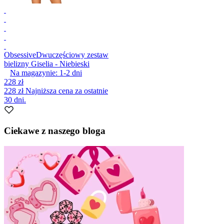
Obsessive
Dwuczęściowy zestaw
bielizny Giselia - Niebieski
Na magazynie:
1-2
dni
228 zł
228 zł
Najniższa cena za ostatnie
30 dni.
Ciekawe z naszego bloga