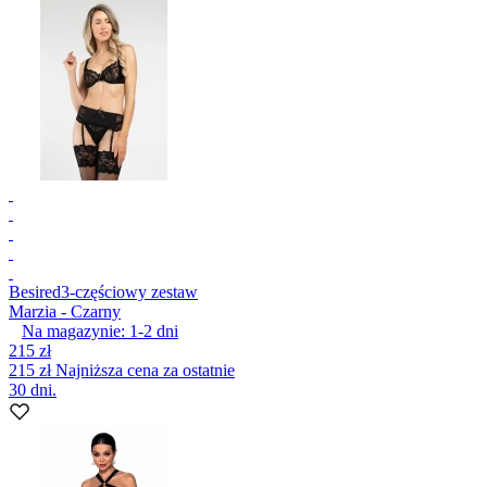
Besired
3-częściowy zestaw
Marzia - Czarny
Na magazynie:
1-2
dni
215 zł
215 zł
Najniższa cena za ostatnie
30 dni.