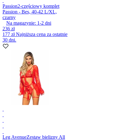
Passion
2-częściowy komplet
Passion - Bes, 40-42 L/XL,
czarny
Na magazynie:
1-2
dni
236 zł
177 zł
Najniższa cena za ostatnie
30 dni.
Leg Avenue
Zestaw bielizny All