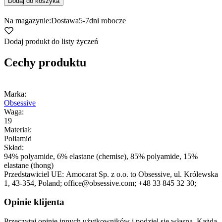
Dodaj do koszyka
Na magazynie:
Dostawa
5-7
dni robocze
Dodaj produkt do listy życzeń
Cechy produktu
Marka:
Obsessive
Waga:
19
Materiał:
Poliamid
Skład:
94% polyamide, 6% elastane (chemise), 85% polyamide, 15%
elastane (thong)
Przedstawiciel UE:
Amocarat Sp. z o.o. to Obsessive
, ul. Królewska
1
, 43-354
, Poland;
office@obsessive.com;
+48 33 845 32 30;
Opinie klijenta
Przeczytaj opinie innych użytkowników i podziel się własną. Każda