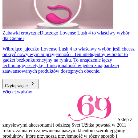
Zabawki erotyczne
Dlaczego Lovense Lush 4 to właściwy wybór
dla Ciebie?
Wibrujące jajeczko Lovense Lush 4 to właściwy wybór, jeśli chcesz
odkryć nowy wymiar przyjemności. Ten inteligentny wibrator to
gadżet bezkonkurencyjny na rynku. To urządzenie łączy
technologię, estetykę i funkcjonalność w jeden z najbardziej
zaawansowanych produktów dostępnych obecnie.
Czytaj więcej
Więcej wpisów
Sklep z
zmysłowymi akcesoriami i odzieżą Svet Užitka powstał w 2011
roku z zamiarem zapewnienia naszym klientom szerokiej gamy
produktów, które przynoszą przyjemność w różny sposób i