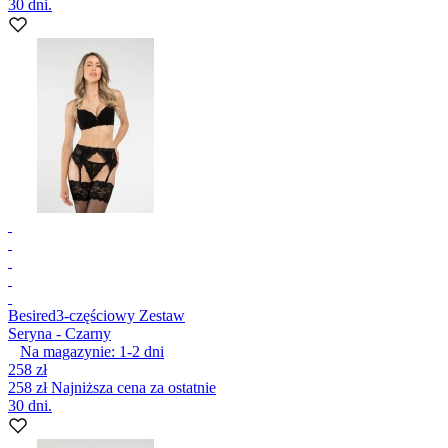
30 dni.
Besired
3-częściowy Zestaw
Seryna - Czarny
Na magazynie:
1-2
dni
258 zł
258 zł
Najniższa cena za ostatnie
30 dni.