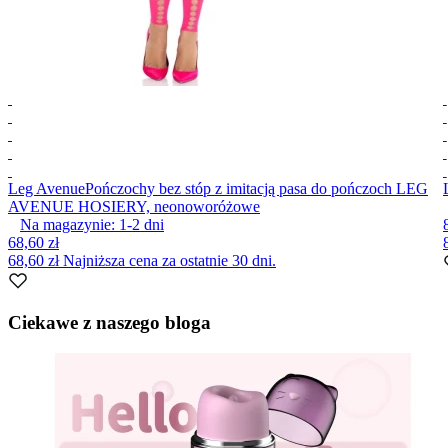
Leg Avenue
Pończochy bez stóp z imitacją pasa do pończoch LEG
AVENUE HOSIERY, neonoworóżowe
Na magazynie:
1-2
dni
68,60 zł
68,60 zł
Najniższa cena za ostatnie 30 dni.
Item
1
Ciekawe z naszego bloga
of
10