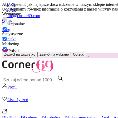
Aby zapewnić jak najlepsze doświadczenie w naszym sklepie intern
16,7k
Udostępniamy również informacje o korzystaniu z naszej witryny n
25,2k
Wymagane
info@corner69.com
O nas
Funkcjonalne
Blog
Statystyczne
Kontakt
Marketing
Polski
Zezwól na wszystko
Zezwól na wybrane
Odrzuć
😽
Svakom Klitty: 65 zł TANIEJ
Kod: KLITTY →
Profil
Lista życzeń
Dla Niej
Dla niego
Dla obojga
Dla lepszego seksu
Anal
Ap