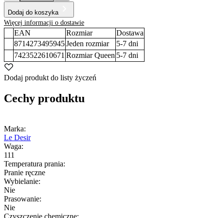
Dodaj do koszyka
Więcej informacji o dostawie
EAN
Rozmiar
Dostawa
8714273495945
Jeden rozmiar
5-7
dni
7423522610671
Rozmiar Queen
5-7
dni
Dodaj produkt do listy życzeń
Cechy produktu
Marka:
Le Desir
Waga:
111
Temperatura prania:
Pranie ręczne
Wybielanie:
Nie
Prasowanie:
Nie
Czyszczenie chemiczne: