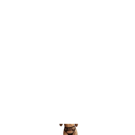
Item
1