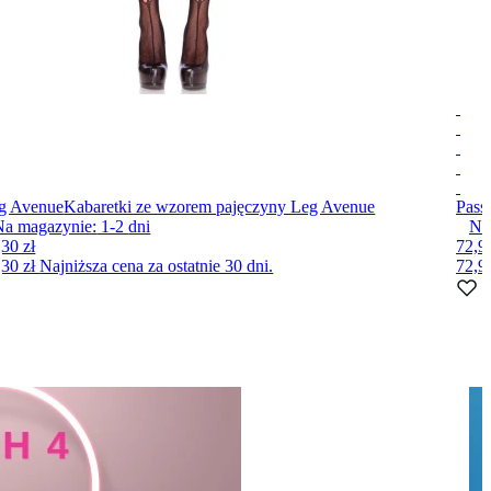
g Avenue
Kabaretki ze wzorem pajęczyny Leg Avenue
Pass
Na magazynie:
1-2
dni
Na
,30 zł
72,90
,30 zł
Najniższa cena za ostatnie 30 dni.
72,9