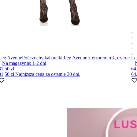
Leg Avenue
Pończochy kabaretki Leg Avenue z wzorem róż, czarne
Le
Na magazynie:
1-2
dni
81,50 zł
64
81,50 zł
Najniższa cena za ostatnie 30 dni.
64