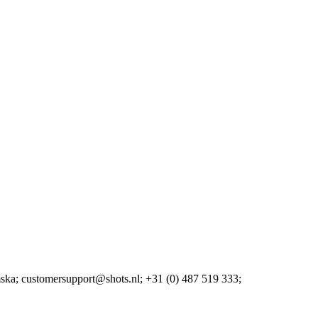
mska;
customersupport@shots.nl;
+31 (0) 487 519 333;