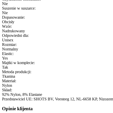
Nie
Suszenie w suszarce:
Nie
Dopasowanie:
Obcisły
Wzór:
Nadrukowany
Odpowiedni dla:
Unisex
Rozmiar:
Normalny
Elastic:
Yes
Majtki w komplecie:
Tak
Metoda produkcji:
Tkanina
Materiał:
Nylon
Skład:
92% Nylon, 8% Elastane
Przedstawiciel UE:
SHOTS BV
, Veesteeg 12
, NL-6658 KP
, Nizoze
Opinie klijenta