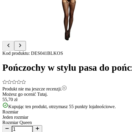
of
7
Item
Kod produktu
:
DES041BLKOS
1
of
Pończochy w stylu pasa do pończ
7
Produkt nie ma jeszcze recenzji.
Możesz go ocenić
Tutaj.
55,70 zł
Kupując ten produkt, otrzymasz
55
punkty lojalnościowe.
Rozmiar
Jeden rozmiar
Rozmiar Queen