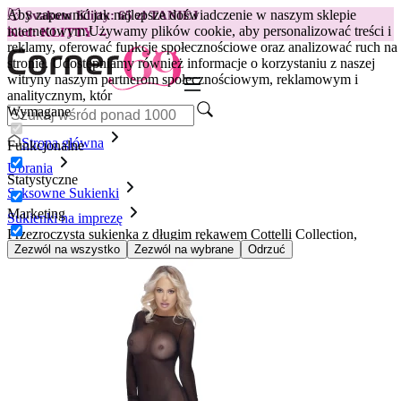
Aby zapewnić jak najlepsze doświadczenie w naszym sklepie
😽
Svakom Klitty: 65 zł TANIEJ
internetowym.
Używamy plików cookie, aby personalizować treści i
Kod: KLITTY →
reklamy, oferować funkcje społecznościowe oraz analizować ruch na
stronie. Udostępniamy również informacje o korzystaniu z naszej
witryny naszym partnerom społecznościowym, reklamowym i
analitycznym, któr
Wymagane
Strona główna
Funkcjonalne
Ubrania
Statystyczne
Seksowne Sukienki
Marketing
Sukienki na imprezę
Przezroczysta sukienka z długim rękawem Cottelli Collection,
czarna
Zezwól na wszystko
Zezwól na wybrane
Odrzuć