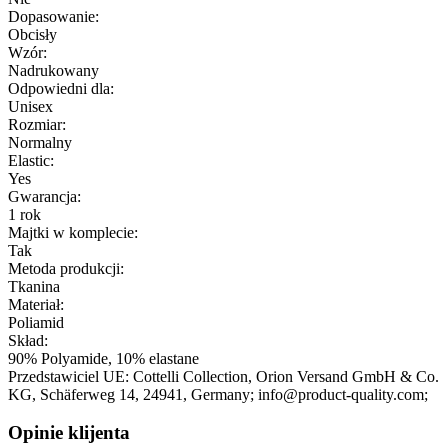
Dopasowanie:
Obcisły
Wzór:
Nadrukowany
Odpowiedni dla:
Unisex
Rozmiar:
Normalny
Elastic:
Yes
Gwarancja:
1 rok
Majtki w komplecie:
Tak
Metoda produkcji:
Tkanina
Materiał:
Poliamid
Skład:
90% Polyamide, 10% elastane
Przedstawiciel UE:
Cottelli Collection, Orion Versand GmbH & Co.
KG
, Schäferweg 14
, 24941
, Germany;
info@product-quality.com;
Opinie klijenta