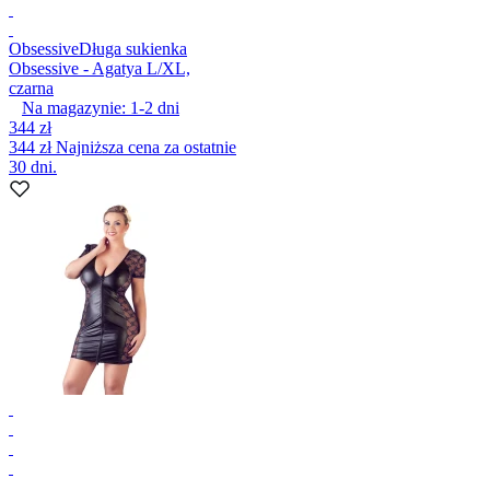
Obsessive
Długa sukienka
Obsessive - Agatya L/XL,
czarna
Na magazynie:
1-2
dni
344 zł
344 zł
Najniższa cena za ostatnie
30 dni.