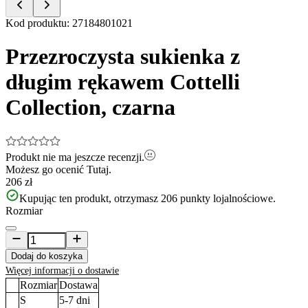
Item
Kod produktu
:
27184801021
1
of
Przezroczysta sukienka z
10
długim rękawem Cottelli
Collection, czarna
Produkt nie ma jeszcze recenzji.
Możesz go ocenić
Tutaj.
206 zł
Kupując ten produkt, otrzymasz
206
punkty lojalnościowe.
Rozmiar
Dodaj do koszyka
Więcej informacji o dostawie
Rozmiar
Dostawa
S
5-7
dni