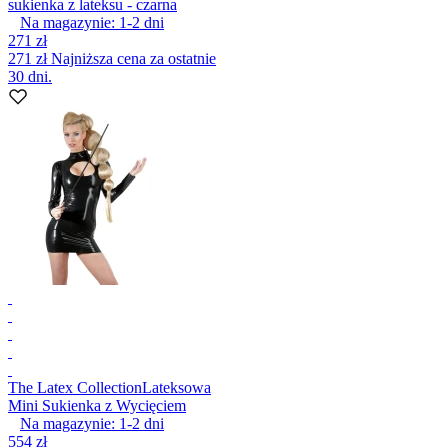
sukienka z lateksu - czarna
Na magazynie:
1-2
dni
271 zł
271 zł
Najniższa cena za ostatnie
30 dni.
The Latex Collection
Lateksowa
Mini Sukienka z Wycięciem
Na magazynie:
1-2
dni
554 zł