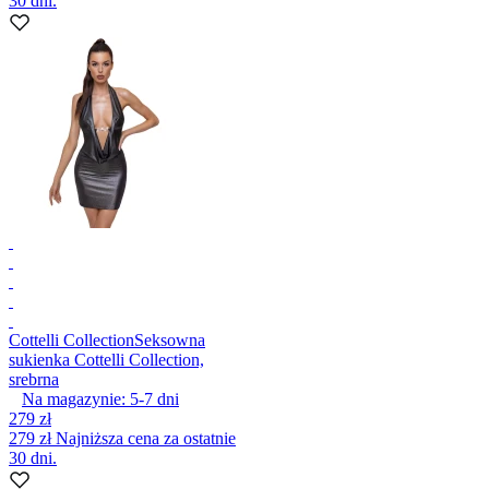
30 dni.
Cottelli Collection
Seksowna
sukienka Cottelli Collection,
srebrna
Na magazynie:
5-7
dni
279 zł
279 zł
Najniższa cena za ostatnie
30 dni.