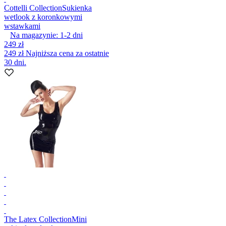
Cottelli Collection
Sukienka
wetlook z koronkowymi
wstawkami
Na magazynie:
1-2
dni
249 zł
249 zł
Najniższa cena za ostatnie
30 dni.
The Latex Collection
Mini