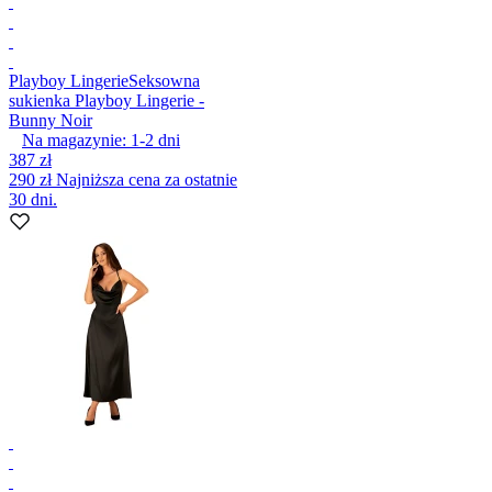
Playboy Lingerie
Seksowna
sukienka Playboy Lingerie -
Bunny Noir
Na magazynie:
1-2
dni
387 zł
290 zł
Najniższa cena za ostatnie
30 dni.