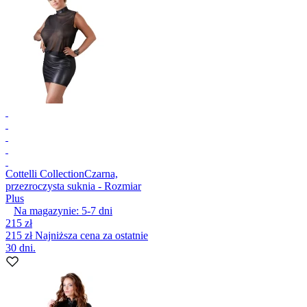
Cottelli Collection
Czarna,
przezroczysta suknia - Rozmiar
Plus
Na magazynie:
5-7
dni
215 zł
215 zł
Najniższa cena za ostatnie
30 dni.