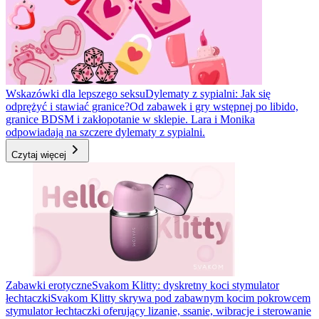
Wskazówki dla lepszego seksu
Dylematy z sypialni: Jak się
odprężyć i stawiać granice?
Od zabawek i gry wstępnej po libido,
granice BDSM i zakłopotanie w sklepie. Lara i Monika
odpowiadają na szczere dylematy z sypialni.
Czytaj więcej
Zabawki erotyczne
Svakom Klitty: dyskretny koci stymulator
łechtaczki
Svakom Klitty skrywa pod zabawnym kocim pokrowcem
stymulator łechtaczki oferujący lizanie, ssanie, wibracje i sterowanie