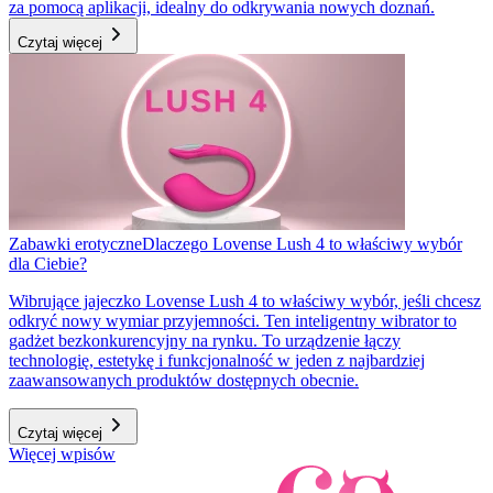
za pomocą aplikacji, idealny do odkrywania nowych doznań.
Czytaj więcej
Zabawki erotyczne
Dlaczego Lovense Lush 4 to właściwy wybór
dla Ciebie?
Wibrujące jajeczko Lovense Lush 4 to właściwy wybór, jeśli chcesz
odkryć nowy wymiar przyjemności. Ten inteligentny wibrator to
gadżet bezkonkurencyjny na rynku. To urządzenie łączy
technologię, estetykę i funkcjonalność w jeden z najbardziej
zaawansowanych produktów dostępnych obecnie.
Czytaj więcej
Więcej wpisów