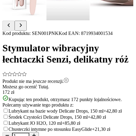
Item
Kod produktu
:
SEN001PNK
Kod EAN
:
8719934001534
1
of
Stymulator wibracyjny
9
łechtaczki Senzi, delikatny róż
Produkt nie ma jeszcze recenzji.
Możesz go ocenić
Tutaj.
172 zł
Kupując ten produkt, otrzymasz
172
punkty lojalnościowe.
Polecamy używanie tego produktu z:
Lubrykant na bazie wody Delicate Drops, 150 ml
+42,80 zł
Środek Czystości Delicate Drops, 150 ml
+42,80 zł
Lubrykant JO H2O, 120 ml
+85,80 zł
Chusteczki intymne po stosunku EasyGlide
+21,30 zł