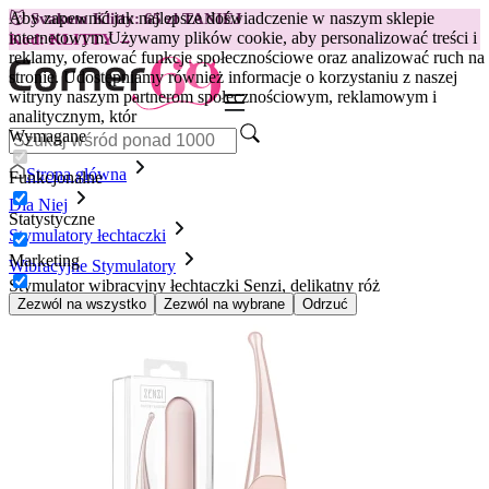
Aby zapewnić jak najlepsze doświadczenie w naszym sklepie
😽
Svakom Klitty: 65 zł TANIEJ
internetowym.
Używamy plików cookie, aby personalizować treści i
Kod: KLITTY →
reklamy, oferować funkcje społecznościowe oraz analizować ruch na
stronie. Udostępniamy również informacje o korzystaniu z naszej
witryny naszym partnerom społecznościowym, reklamowym i
analitycznym, któr
Wymagane
Strona główna
Funkcjonalne
Dla Niej
Statystyczne
Stymulatory łechtaczki
Marketing
Wibracyjne Stymulatory
Stymulator wibracyjny łechtaczki Senzi, delikatny róż
Zezwól na wszystko
Zezwól na wybrane
Odrzuć