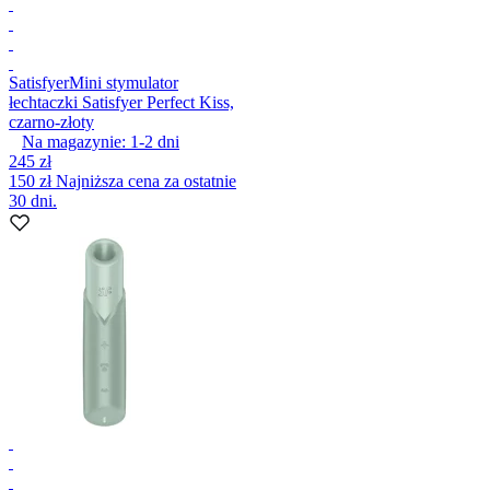
Satisfyer
Mini stymulator
łechtaczki Satisfyer Perfect Kiss,
czarno-złoty
Na magazynie:
1-2
dni
245 zł
150 zł
Najniższa cena za ostatnie
30 dni.