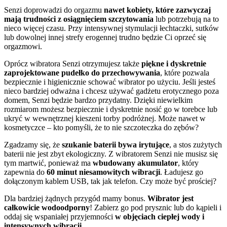
Senzi doprowadzi do orgazmu
nawet kobiety, które zazwyczaj
mają trudności z osiągnięciem szczytowania
lub potrzebują na to
nieco więcej czasu. Przy intensywnej stymulacji łechtaczki, sutków
lub dowolnej innej strefy erogennej trudno będzie Ci oprzeć się
orgazmowi.
Oprócz wibratora Senzi otrzymujesz także
piękne i dyskretnie
zaprojektowane pudełko do przechowywania
, które pozwala
bezpiecznie i higienicznie schować wibrator po użyciu. Jeśli jesteś
nieco bardziej odważna i chcesz używać gadżetu erotycznego poza
domem, Senzi będzie bardzo przydatny. Dzięki niewielkim
rozmiarom możesz bezpiecznie i dyskretnie nosić go w torebce lub
ukryć w wewnętrznej kieszeni torby podróżnej. Może nawet w
kosmetyczce – kto pomyśli, że to nie szczoteczka do zębów?
Zgadzamy się, że
szukanie baterii bywa irytujące
, a stos zużytych
baterii nie jest zbyt ekologiczny. Z wibratorem Senzi nie musisz się
tym martwić, ponieważ ma
wbudowany akumulator
, który
zapewnia do
60 minut niesamowitych wibracji
. Ładujesz go
dołączonym kablem USB, tak jak telefon. Czy może być prościej?
Dla bardziej żądnych przygód mamy bonus.
Wibrator jest
całkowicie wodoodporny
! Zabierz go pod prysznic lub do kąpieli i
oddaj się wspaniałej przyjemności
w objęciach ciepłej wody i
intensywnych wibracji
.