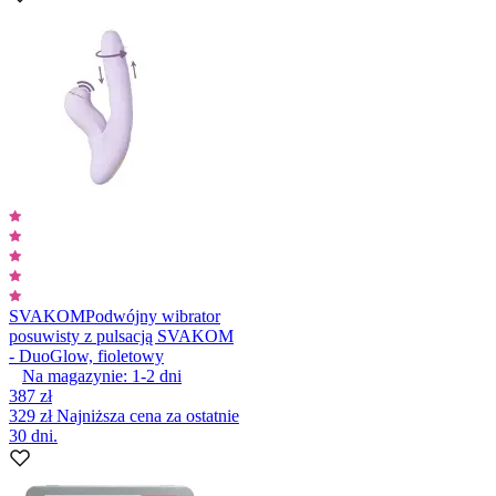
SVAKOM
Podwójny wibrator
posuwisty z pulsacją SVAKOM
- DuoGlow, fioletowy
Na magazynie:
1-2
dni
387 zł
329 zł
Najniższa cena za ostatnie
30 dni.