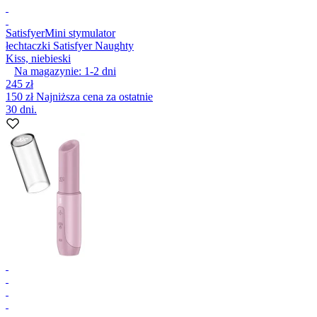
Satisfyer
Mini stymulator
łechtaczki Satisfyer Naughty
Kiss, niebieski
Na magazynie:
1-2
dni
245 zł
150 zł
Najniższa cena za ostatnie
30 dni.