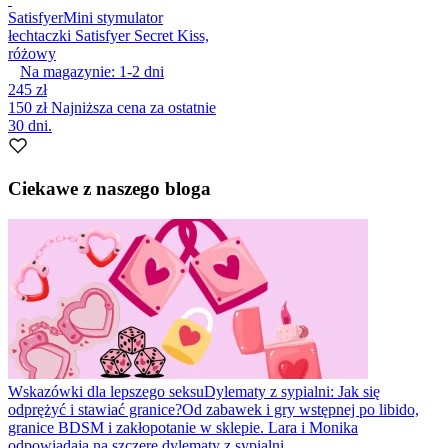
Satisfyer
Mini stymulator
łechtaczki Satisfyer Secret Kiss,
różowy
Na magazynie:
1-2
dni
245 zł
150 zł
Najniższa cena za ostatnie
30 dni.
Ciekawe z naszego bloga
Wskazówki dla lepszego seksu
Dylematy z sypialni: Jak się
odprężyć i stawiać granice?
Od zabawek i gry wstępnej po libido,
granice BDSM i zakłopotanie w sklepie. Lara i Monika
odpowiadają na szczere dylematy z sypialni.