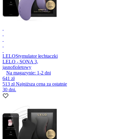
LELO
Stymulator łechtaczki
LELO - SONA 3,
jasnofioletowy
Na magazynie:
1-2
dni
641 zł
513 zł
Najniższa cena za ostatnie
30 dni.