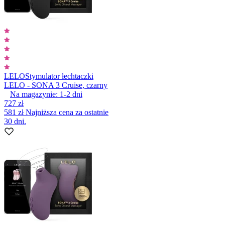
LELO
Stymulator łechtaczki
LELO - SONA 3 Cruise, czarny
Na magazynie:
1-2
dni
727 zł
581 zł
Najniższa cena za ostatnie
30 dni.