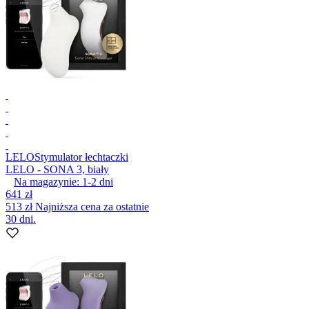
LELO
Stymulator łechtaczki
LELO - SONA 3, biały
Na magazynie:
1-2
dni
641 zł
513 zł
Najniższa cena za ostatnie
30 dni.