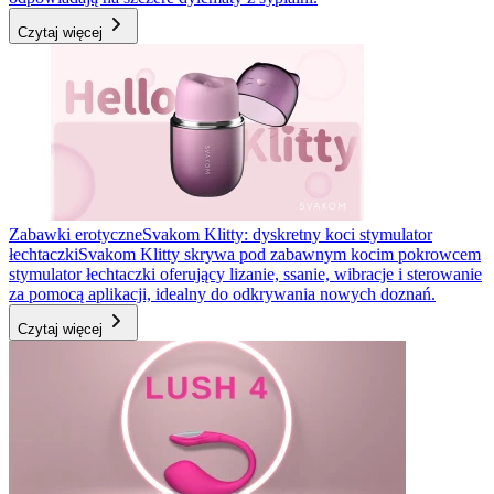
Czytaj więcej
Zabawki erotyczne
Svakom Klitty: dyskretny koci stymulator
łechtaczki
Svakom Klitty skrywa pod zabawnym kocim pokrowcem
stymulator łechtaczki oferujący lizanie, ssanie, wibracje i sterowanie
za pomocą aplikacji, idealny do odkrywania nowych doznań.
Czytaj więcej