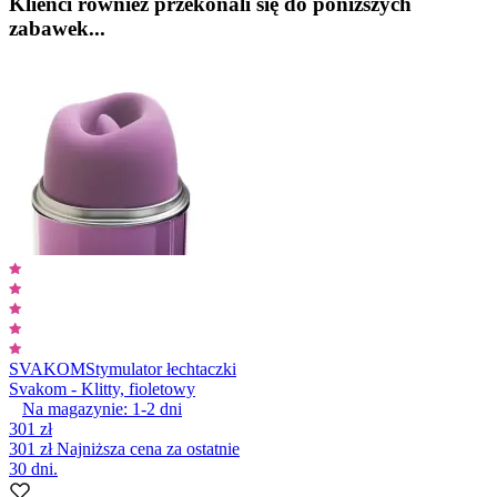
Klienci również przekonali się do poniższych
zabawek...
SVAKOM
Stymulator łechtaczki
Svakom - Klitty, fioletowy
Na magazynie:
1-2
dni
301 zł
301 zł
Najniższa cena za ostatnie
30 dni.