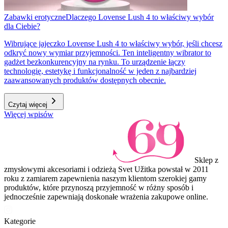
Zabawki erotyczne
Dlaczego Lovense Lush 4 to właściwy wybór
dla Ciebie?
Wibrujące jajeczko Lovense Lush 4 to właściwy wybór, jeśli chcesz
odkryć nowy wymiar przyjemności. Ten inteligentny wibrator to
gadżet bezkonkurencyjny na rynku. To urządzenie łączy
technologię, estetykę i funkcjonalność w jeden z najbardziej
zaawansowanych produktów dostępnych obecnie.
Czytaj więcej
Więcej wpisów
Sklep z
zmysłowymi akcesoriami i odzieżą Svet Užitka powstał w 2011
roku z zamiarem zapewnienia naszym klientom szerokiej gamy
produktów, które przynoszą przyjemność w różny sposób i
jednocześnie zapewniają doskonałe wrażenia zakupowe online.
Kategorie