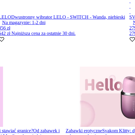
LELO
Dwustronny wibrator LELO - SWITCH - Wanda, niebieski
S
Na magazynie:
1-2
dni
856 zł
27
642 zł
Najniższa cena za ostatnie 30 dni.
27
i stawiać granice?
Od zabawek i
Zabawki erotyczne
Svakom Klitty: d