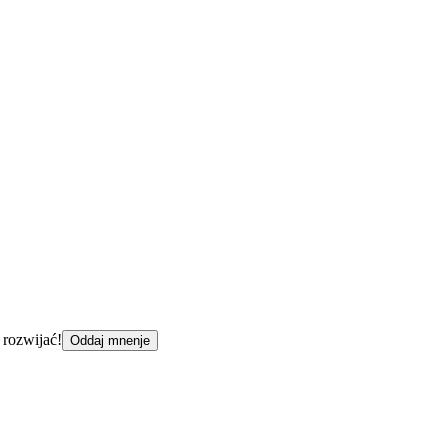
 rozwijać!
Oddaj mnenje