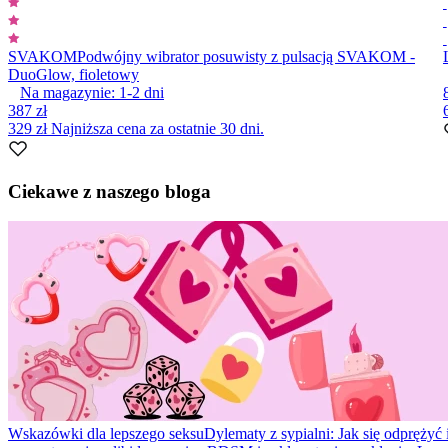
SVAKOM
Podwójny wibrator posuwisty z pulsacją SVAKOM -
DuoGlow, fioletowy
Na magazynie:
1-2
dni
387 zł
329 zł
Najniższa cena za ostatnie 30 dni.
Item
1
Ciekawe z naszego bloga
of
10
Wskazówki dla lepszego seksu
Dylematy z sypialni: Jak się odprężyć 