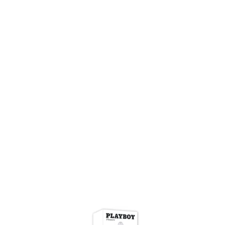
Item
1