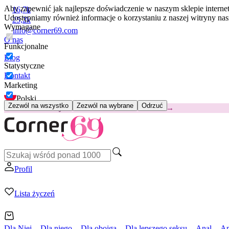
Aby zapewnić jak najlepsze doświadczenie w naszym sklepie intern
16,7k
Udostępniamy również informacje o korzystaniu z naszej witryny n
25,2k
Wymagane
info@corner69.com
O nas
Funkcjonalne
Blog
Statystyczne
Kontakt
Marketing
Polski
Zezwól na wszystko
Zezwól na wybrane
Odrzuć
😽
Svakom Klitty: 65 zł TANIEJ
Kod: KLITTY →
Profil
Lista życzeń
Dla Niej
Dla niego
Dla obojga
Dla lepszego seksu
Anal
Ap