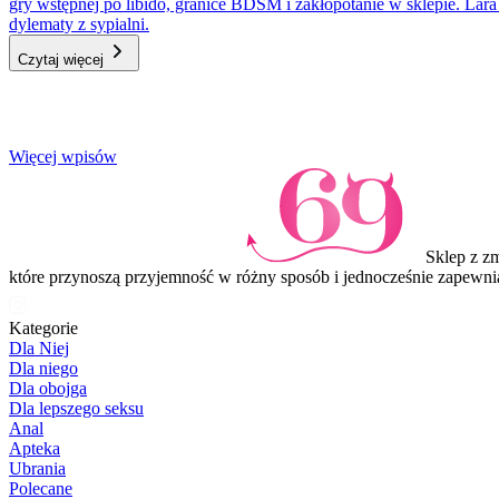
gry wstępnej po libido, granice BDSM i zakłopotanie w sklepie. Lar
dylematy z sypialni.
Czytaj więcej
Item
Więcej wpisów
1
of
3
Sklep z z
które przynoszą przyjemność w różny sposób i jednocześnie zapewni
Kategorie
Dla Niej
Dla niego
Dla obojga
Dla lepszego seksu
Anal
Apteka
Ubrania
Polecane