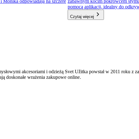
a i Monika odpowiadają na szczere
zabawnym kocim pokrowcem stymulator
pomocą aplikacji, idealny do odkr
Czytaj więcej
mysłowymi akcesoriami i odzieżą Svet Užitka powstał w 2011 roku z 
ają doskonałe wrażenia zakupowe online.