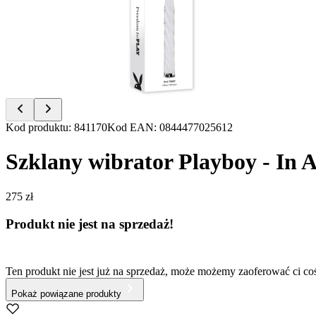
of
5
Item
Kod produktu
:
841170
Kod EAN
:
0844477025612
1
of
Szklany wibrator Playboy - In A
5
275 zł
Produkt nie jest na sprzedaż!
Ten produkt nie jest już na sprzedaż, może możemy zaoferować ci c
Pokaż powiązane produkty