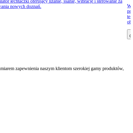
 łechtaczki oferujący lizanie, ssanie, wibracje i sterowanie za
Wi
ywania nowych doznań.
prz
te
obe
Cz
zamiarem zapewnienia naszym klientom szerokiej gamy produktów,