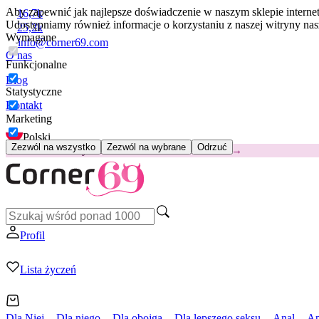
Aby zapewnić jak najlepsze doświadczenie w naszym sklepie intern
16,7k
Udostępniamy również informacje o korzystaniu z naszej witryny n
25,2k
Wymagane
info@corner69.com
O nas
Funkcjonalne
Blog
Statystyczne
Kontakt
Marketing
Polski
Zezwól na wszystko
Zezwól na wybrane
Odrzuć
😽
Svakom Klitty: 65 zł TANIEJ
Kod: KLITTY →
Profil
Lista życzeń
Dla Niej
Dla niego
Dla obojga
Dla lepszego seksu
Anal
Ap