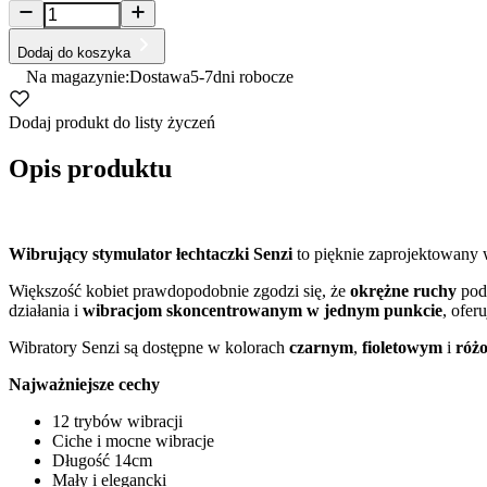
Dodaj do koszyka
Na magazynie:
Dostawa
5-7
dni robocze
Dodaj produkt do listy życzeń
Opis produktu
Wibrujący stymulator łechtaczki Senzi
to pięknie zaprojektowany 
Większość kobiet prawdopodobnie zgodzi się, że
okrężne ruchy
podc
działania i
wibracjom skoncentrowanym w jednym punkcie
, ofer
Wibratory Senzi są dostępne w kolorach
czarnym
,
fioletowym
i
róż
Najważniejsze cechy
12 trybów wibracji
Ciche i mocne wibracje
Długość 14cm
Mały i elegancki