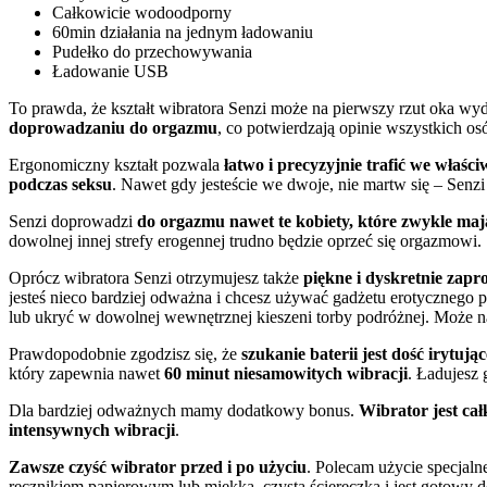
Całkowicie wodoodporny
60min działania na jednym ładowaniu
Pudełko do przechowywania
Ładowanie USB
To prawda, że kształt wibratora Senzi może na pierwszy rzut oka wyd
doprowadzaniu do orgazmu
, co potwierdzają opinie wszystkich o
Ergonomiczny kształt pozwala
łatwo i precyzyjnie trafić we właści
podczas seksu
. Nawet gdy jesteście we dwoje, nie martw się – Senzi 
Senzi doprowadzi
do orgazmu nawet te kobiety, które zwykle mają
dowolnej innej strefy erogennej trudno będzie oprzeć się orgazmowi.
Oprócz wibratora Senzi otrzymujesz także
piękne i dyskretnie zap
jesteś nieco bardziej odważna i chcesz używać gadżetu erotycznego p
lub ukryć w dowolnej wewnętrznej kieszeni torby podróżnej. Może n
Prawdopodobnie zgodzisz się, że
szukanie baterii jest dość irytując
który zapewnia nawet
60 minut niesamowitych wibracji
. Ładujesz
Dla bardziej odważnych mamy dodatkowy bonus.
Wibrator jest ca
intensywnych wibracji
.
Zawsze czyść wibrator przed i po użyciu
. Polecam użycie specjaln
ręcznikiem papierowym lub miękką, czystą ściereczką i jest gotowy d