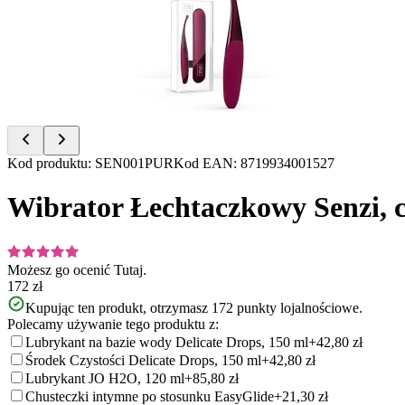
of
9
Item
Kod produktu
:
SEN001PUR
Kod EAN
:
8719934001527
1
of
Wibrator Łechtaczkowy Senzi,
9
Możesz go ocenić
Tutaj.
172 zł
Kupując ten produkt, otrzymasz
172
punkty lojalnościowe.
Polecamy używanie tego produktu z:
Lubrykant na bazie wody Delicate Drops, 150 ml
+42,80 zł
Środek Czystości Delicate Drops, 150 ml
+42,80 zł
Lubrykant JO H2O, 120 ml
+85,80 zł
Chusteczki intymne po stosunku EasyGlide
+21,30 zł