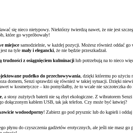
awać się nieco nietypowy. Niektórzy twierdzą nawet, że nie jest szcz
sób, które go wypróbowały!
we miejsce
samodzielnie, w każdej pozycji. Możesz również oddać go w
jest na tyle
mały i elegancki
, że nie będzie przeszkadzał.
 trudności z osiągnięciem kulminacji
lub potrzebują na to nieco więc
rojektowane pudełko do przechowywania
, dzięki któremu po użyciu
oza domem, Senzi sprawdzi się również w takiej sytuacji. Dzięki niew
awet w kosmetyczce – kto pomyślałby, że to wcale nie szczoteczka d
e
, a stosy zużytych baterii nie są zbyt ekologiczne. Z wibratorem Sen
 go dołączonym kablem USB, tak jak telefon. Czy może być łatwiej?
łkowicie wodoodporny
! Zabierz go pod prysznic lub do kąpieli i odd
ego płynu do czyszczenia gadżetów erotycznych, ale jeśli nie masz go 
o użycia!