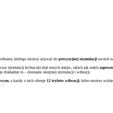
wibrator, którego możesz używać do
precyzyjnej stymulacji
swoich na
zas stymulacji łechtaczki (lub innych miejsc, takich jak sutki)
zapewni
uje dokładnie to – doznanie okrężnej stymulacji i wibracji.
owym
, a każdy z nich oferuje
12 trybów wibracji
, które możesz wybie