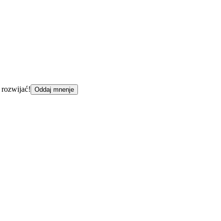
 rozwijać!
Oddaj mnenje