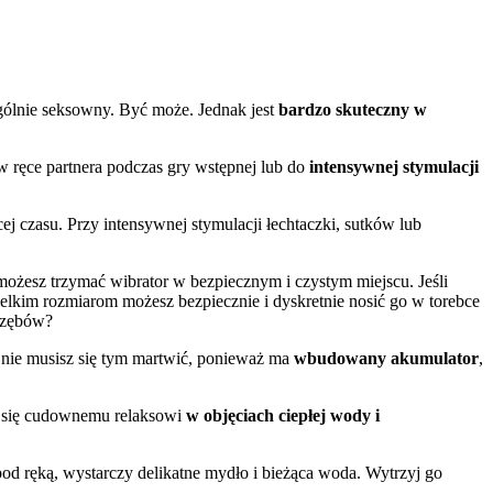
ególnie seksowny. Być może. Jednak jest
bardzo skuteczny w
 ręce partnera podczas gry wstępnej lub do
intensywnej stymulacji
ej czasu. Przy intensywnej stymulacji łechtaczki, sutków lub
 możesz trzymać wibrator w bezpiecznym i czystym miejscu. Jeśli
ielkim rozmiarom możesz bezpiecznie i dyskretnie nosić go w torebce
o zębów?
zi nie musisz się tym martwić, ponieważ ma
wbudowany akumulator
,
aj się cudownemu relaksowi
w objęciach ciepłej wody i
pod ręką, wystarczy delikatne mydło i bieżąca woda. Wytrzyj go