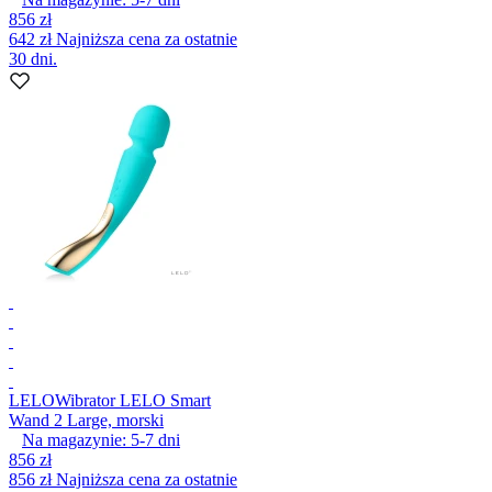
856 zł
642 zł
Najniższa cena za ostatnie
30 dni.
LELO
Wibrator LELO Smart
Wand 2 Large, morski
Na magazynie:
5-7
dni
856 zł
856 zł
Najniższa cena za ostatnie