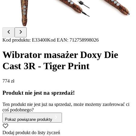
Item
Kod produktu
:
E33400
Kod EAN
:
712758998026
1
of
Wibrator masażer Doxy Die
4
Cast 3R - Tiger Print
774 zł
Produkt nie jest na sprzedaż!
Ten produkt nie jest już na sprzedaż, może możemy zaoferować ci
coś podobnego?
Pokaż powiązane produkty
Dodaj produkt do listy życzeń