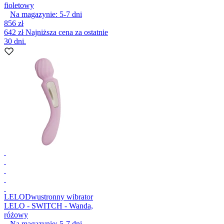
fioletowy
Na magazynie:
5-7
dni
856 zł
642 zł
Najniższa cena za ostatnie
30 dni.
LELO
Dwustronny wibrator
LELO - SWITCH - Wanda,
różowy
Na magazynie:
5-7
dni