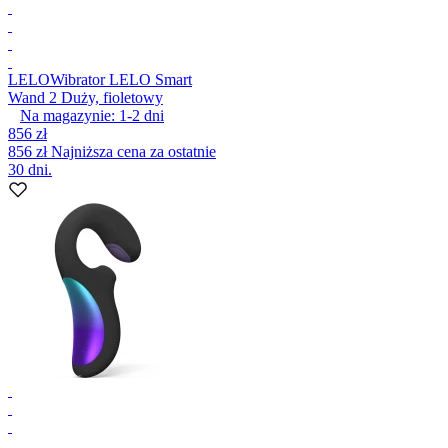
LELO
Wibrator LELO Smart
Wand 2 Duży, fioletowy
Na magazynie:
1-2
dni
856 zł
856 zł
Najniższa cena za ostatnie
30 dni.