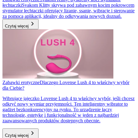
łechtaczki
Svakom Klitty skrywa pod zabawnym kocim pokrowcem
stymulator łechtaczki oferujący lizanie, ssanie, wibracje i sterowanie
za pomocą aplikacji, idealny do odkrywania nowych doznań.
Czytaj więcej
Zabawki erotyczne
Dlaczego Lovense Lush 4 to właściwy wybór
dla Ciebie?
Wibrujące jajeczko Lovense Lush 4 to właściwy wybór, jeśli chcesz
odkryć nowy wymiar przyjemności. Ten inteligentny wibrator to
gadżet bezkonkurencyjny na rynku. To urządzenie łączy
technologię, estetykę i funkcjonalność w jeden z najbardziej
zaawansowanych produktów dostępnych obecnie.
Czytaj więcej