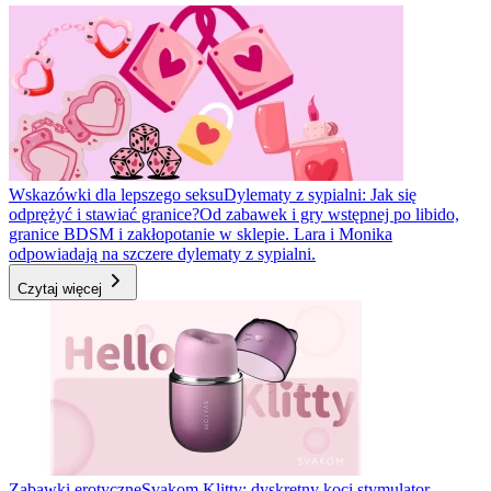
Wskazówki dla lepszego seksu
Dylematy z sypialni: Jak się
odprężyć i stawiać granice?
Od zabawek i gry wstępnej po libido,
granice BDSM i zakłopotanie w sklepie. Lara i Monika
odpowiadają na szczere dylematy z sypialni.
Czytaj więcej
Zabawki erotyczne
Svakom Klitty: dyskretny koci stymulator