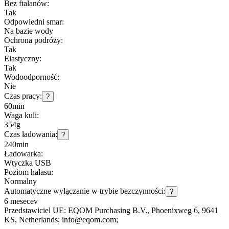
Bez ftalanów:
Tak
Odpowiedni smar:
Na bazie wody
Ochrona podróży:
Tak
Elastyczny:
Tak
Wodoodporność:
Nie
Czas pracy:
?
60min
Waga kuli:
354g
Czas ładowania:
?
240min
Ładowarka:
Wtyczka USB
Poziom hałasu:
Normalny
Automatyczne wyłączanie w trybie bezczynności:
?
6 mesecev
Przedstawiciel UE:
EQOM Purchasing B.V.
, Phoenixweg 6
, 9641
KS
, Netherlands;
info@eqom.com;