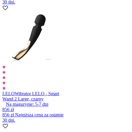
30 dni.
LELO
Wibrator LELO - Smart
Wand 2 Large, czarny
Na magazynie:
5-7
dni
856 zł
856 zł
Najniższa cena za ostatnie
30 dni.