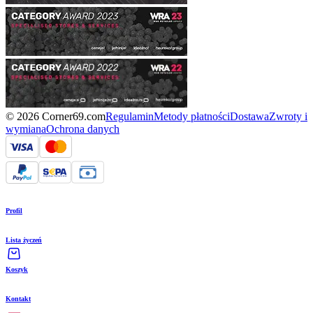
© 2026 Corner69.com
Regulamin
Metody płatności
Dostawa
Zwroty i
wymiana
Ochrona danych
Profil
Lista życzeń
Koszyk
Kontakt