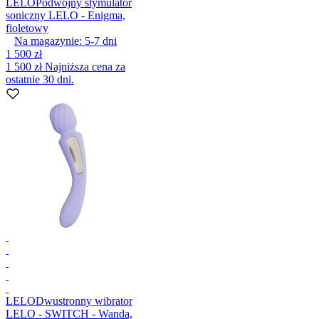
LELO
Podwójny stymulator
soniczny LELO - Enigma,
fioletowy
Na magazynie:
5-7
dni
1 500 zł
1 500 zł
Najniższa cena za
ostatnie 30 dni.
LELO
Dwustronny wibrator
LELO - SWITCH - Wanda,