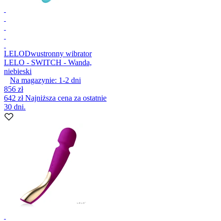
LELO
Dwustronny wibrator
LELO - SWITCH - Wanda,
niebieski
Na magazynie:
1-2
dni
856 zł
642 zł
Najniższa cena za ostatnie
30 dni.