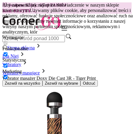
Aby zapewnić jak najlepsze doświadczenie w naszym sklepie
😽
Svakom Klitty: 65 zł TANIEJ
internetowym.
Używamy plików cookie, aby personalizować treści i
Kod: KLITTY →
reklamy, oferować funkcje społecznościowe oraz analizować ruch na
stronie. Udostępniamy również informacje o korzystaniu z naszej
witryny naszym partnerom społecznościowym, reklamowym i
analitycznym, któr
Wymagane
Strona główna
Funkcjonalne
Dla Niej
Statystyczne
Wibratory
Marketing
Wibratory masujące
Wibrator masażer Doxy Die Cast 3R - Tiger Print
Zezwól na wszystko
Zezwól na wybrane
Odrzuć