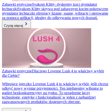
Zabawki erotyczne
Svakom Klitty: dyskretny koci stymulator
łechtaczki
Svakom Klitty skrywa pod zabawnym kocim pokrowcem
stymulator łechtaczki oferujący lizanie, ssanie, wibracje i sterowanie
za pomocą aplikacji, idealny do odkrywania nowych doznań.
Czytaj więcej
Zabawki erotyczne
Dlaczego Lovense Lush 4 to właściwy wybór
dla Ciebie?
Wibrujące jajeczko Lovense Lush 4 to właściwy wybór, jeśli chcesz
odkryć nowy wymiar przyjemności. Ten inteligentny wibrator to
gadżet bezkonkurencyjny na rynku. To urządzenie łączy
technologię, estetykę i funkcjonalność w jeden z najbardziej
zaawansowanych produktów dostępnych obecnie.