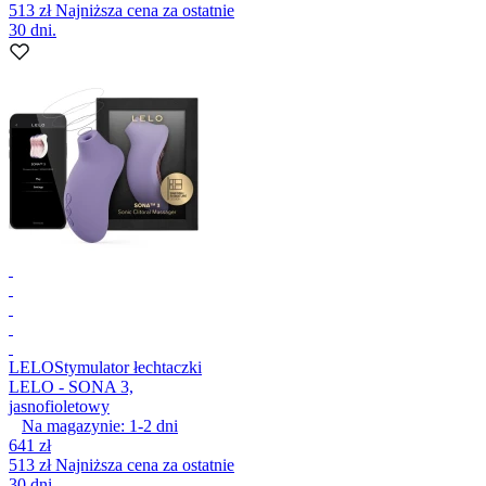
513 zł
Najniższa cena za ostatnie
30 dni.
LELO
Stymulator łechtaczki
LELO - SONA 3,
jasnofioletowy
Na magazynie:
1-2
dni
641 zł
513 zł
Najniższa cena za ostatnie
30 dni.