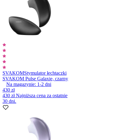
SVAKOM
Stymulator łechtaczki
SVAKOM Pulse Galaxie, czarny
Na magazynie:
1-2
dni
430 zł
430 zł
Najniższa cena za ostatnie
30 dni.