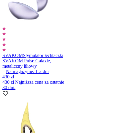
SVAKOM
Stymulator łechtaczki
SVAKOM Pulse Galaxie,
metaliczny liliowy
Na magazynie:
1-2
dni
430 zł
430 zł
Najniższa cena za ostatnie
30 dni.