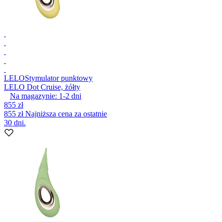
LELO
Stymulator punktowy
LELO Dot Cruise, żółty
Na magazynie:
1-2
dni
855 zł
855 zł
Najniższa cena za ostatnie
30 dni.