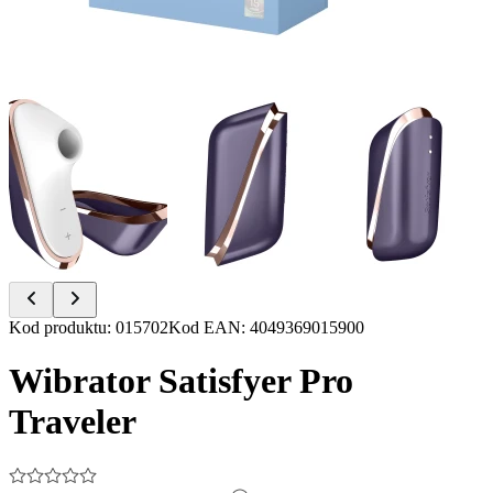
Item
Kod produktu
:
015702
Kod EAN
:
4049369015900
1
of
Wibrator Satisfyer Pro
7
Traveler