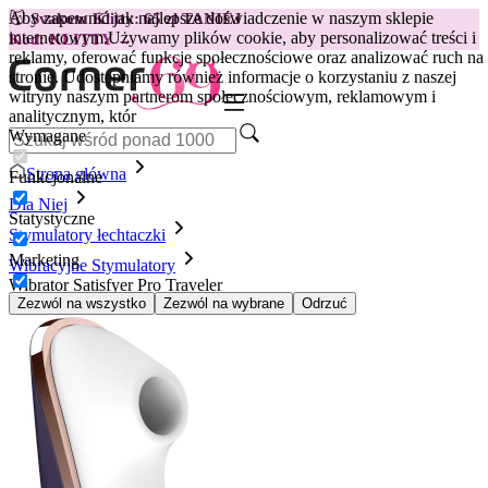
Aby zapewnić jak najlepsze doświadczenie w naszym sklepie
😽
Svakom Klitty: 65 zł TANIEJ
internetowym.
Używamy plików cookie, aby personalizować treści i
Kod: KLITTY →
reklamy, oferować funkcje społecznościowe oraz analizować ruch na
stronie. Udostępniamy również informacje o korzystaniu z naszej
witryny naszym partnerom społecznościowym, reklamowym i
analitycznym, któr
Wymagane
Strona główna
Funkcjonalne
Dla Niej
Statystyczne
Stymulatory łechtaczki
Marketing
Wibracyjne Stymulatory
Wibrator Satisfyer Pro Traveler
Zezwól na wszystko
Zezwól na wybrane
Odrzuć