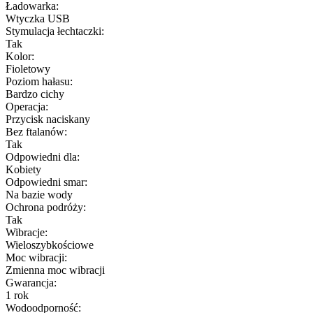
Ładowarka:
Wtyczka USB
Stymulacja łechtaczki:
Tak
Kolor:
Fioletowy
Poziom hałasu:
Bardzo cichy
Operacja:
Przycisk naciskany
Bez ftalanów:
Tak
Odpowiedni dla:
Kobiety
Odpowiedni smar:
Na bazie wody
Ochrona podróży:
Tak
Wibracje:
Wieloszybkościowe
Moc wibracji:
Zmienna moc wibracji
Gwarancja:
1 rok
Wodoodporność: