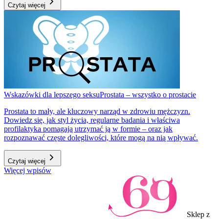
Czytaj więcej
Wskazówki dla lepszego seksu
Prostata – wszystko o prostacie
Prostata to mały, ale kluczowy narząd w zdrowiu mężczyzn.
Dowiedz się, jak styl życia, regularne badania i właściwa
profilaktyka pomagają utrzymać ją w formie – oraz jak
rozpoznawać częste dolegliwości, które mogą na nią wpływać.
Czytaj więcej
Więcej wpisów
Sklep z