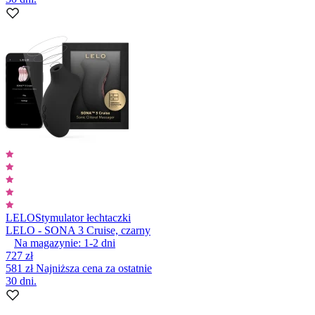
LELO
Stymulator łechtaczki
LELO - SONA 3 Cruise, czarny
Na magazynie:
1-2
dni
727 zł
581 zł
Najniższa cena za ostatnie
30 dni.