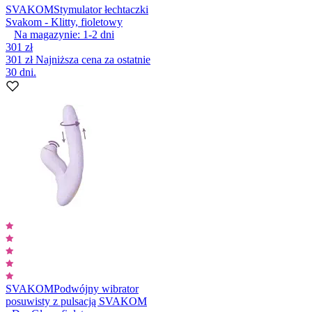
SVAKOM
Stymulator łechtaczki
Svakom - Klitty, fioletowy
Na magazynie:
1-2
dni
301 zł
301 zł
Najniższa cena za ostatnie
30 dni.
SVAKOM
Podwójny wibrator
posuwisty z pulsacją SVAKOM