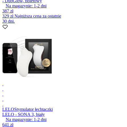
- DuoGlow, fioletowy
Na magazynie:
1-2
dni
387 zł
329 zł
Najniższa cena za ostatnie
30 dni.
LELO
Stymulator łechtaczki
LELO - SONA 3, biały
Na magazynie:
1-2
dni
641 zł