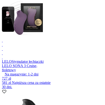
LELO
Stymulator łechtaczki
LELO SONA 3 Cruise,
fioletowy
Na magazynie:
1-2
dni
727 zł
581 zł
Najniższa cena za ostatnie
30 dni.