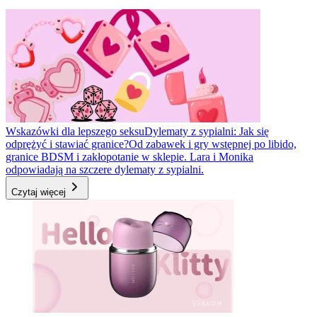
Wskazówki dla lepszego seksu
Dylematy z sypialni: Jak się
odprężyć i stawiać granice?
Od zabawek i gry wstępnej po libido,
granice BDSM i zakłopotanie w sklepie. Lara i Monika
odpowiadają na szczere dylematy z sypialni.
Czytaj więcej