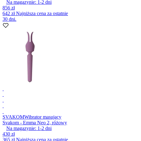
Na magazynie:
1-2
dni
856 zł
642 zł
Najniższa cena za ostatnie
30 dni.
SVAKOM
Wibrator masujący
Svakom - Emma Neo 2, różowy
Na magazynie:
1-2
dni
430 zł
365 zł
Najniższa cena za ostatnie