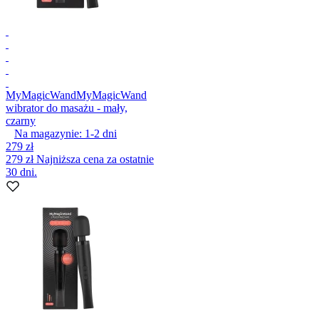
MyMagicWand
MyMagicWand
wibrator do masażu - mały,
czarny
Na magazynie:
1-2
dni
279 zł
279 zł
Najniższa cena za ostatnie
30 dni.