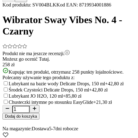
Item
Kod produktu
:
SV004BLK
Kod EAN
:
8719934001886
1
of
Wibrator Sway Vibes No. 4 -
10
Czarny
Produkt nie ma jeszcze recenzji.
Możesz go ocenić
Tutaj.
258 zł
Kupując ten produkt, otrzymasz
258
punkty lojalnościowe.
Polecamy używanie tego produktu z:
Lubrykant na bazie wody Delicate Drops, 150 ml
+42,80 zł
Środek Czystości Delicate Drops, 150 ml
+42,80 zł
Lubrykant JO H2O, 120 ml
+85,80 zł
Chusteczki intymne po stosunku EasyGlide
+21,30 zł
Dodaj do koszyka
Na magazynie:
Dostawa
5-7
dni robocze