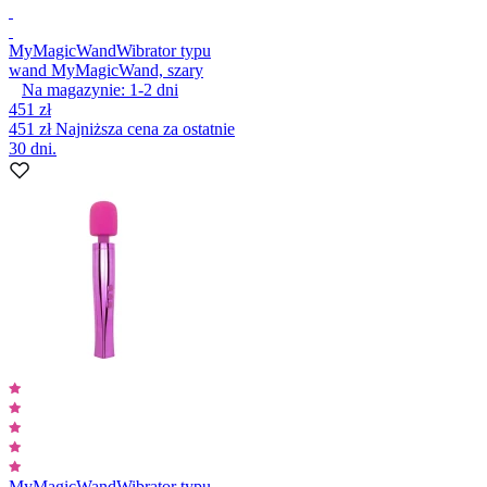
MyMagicWand
Wibrator typu
wand MyMagicWand, szary
Na magazynie:
1-2
dni
451 zł
451 zł
Najniższa cena za ostatnie
30 dni.
MyMagicWand
Wibrator typu