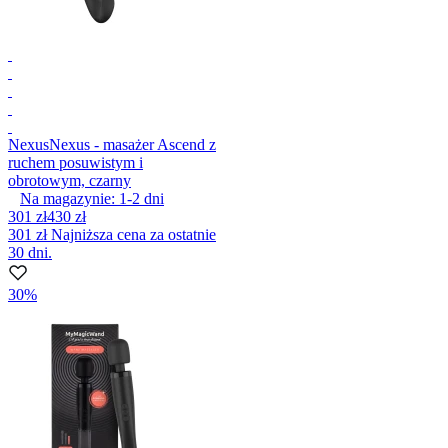
Nexus
Nexus - masażer Ascend z
ruchem posuwistym i
obrotowym, czarny
Na magazynie:
1-2
dni
301 zł
430 zł
301 zł
Najniższa cena za ostatnie
30 dni.
30%