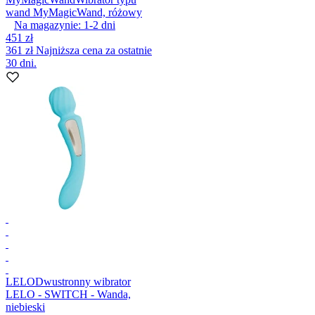
wand MyMagicWand, różowy
Na magazynie:
1-2
dni
451 zł
361 zł
Najniższa cena za ostatnie
30 dni.
LELO
Dwustronny wibrator
LELO - SWITCH - Wanda,
niebieski