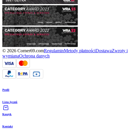
© 2026 Corner69.com
Regulamin
Metody płatności
Dostawa
Zwroty i
wymiana
Ochrona danych
Profil
Lista życzeń
Koszyk
Kontakt