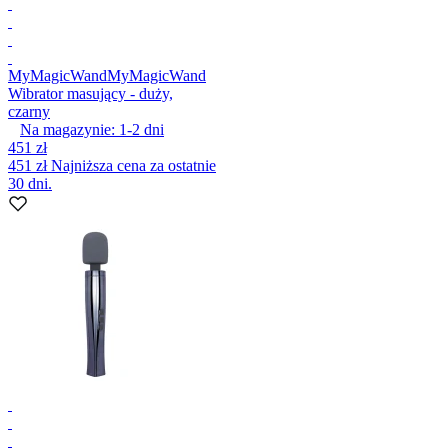
MyMagicWand
MyMagicWand
Wibrator masujący - duży,
czarny
Na magazynie:
1-2
dni
451 zł
451 zł
Najniższa cena za ostatnie
30 dni.