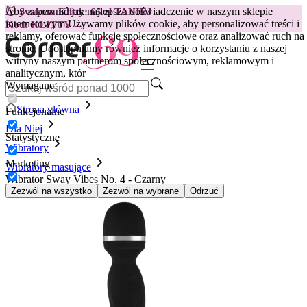
Aby zapewnić jak najlepsze doświadczenie w naszym sklepie
😽
Svakom Klitty: 65 zł TANIEJ
internetowym.
Używamy plików cookie, aby personalizować treści i
Kod: KLITTY →
reklamy, oferować funkcje społecznościowe oraz analizować ruch na
stronie. Udostępniamy również informacje o korzystaniu z naszej
witryny naszym partnerom społecznościowym, reklamowym i
analitycznym, któr
Wymagane
Strona główna
Funkcjonalne
Dla Niej
Statystyczne
Wibratory
Marketing
Wibratory masujące
Wibrator Sway Vibes No. 4 - Czarny
Zezwól na wszystko
Zezwól na wybrane
Odrzuć