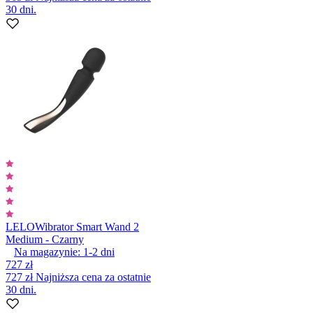
30 dni.
LELO
Wibrator Smart Wand 2
Medium - Czarny
Na magazynie:
1-2
dni
727 zł
727 zł
Najniższa cena za ostatnie
30 dni.