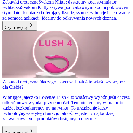
Zabawki erotyczne
Svakom Klitty: dyskretny koci stymulator
łechtaczki
Svakom Klitty skrywa pod zabawnym kocim pokrowcem
stymulator łechtaczki oferujący lizanie, ssanie, wibracje i sterowanie
za pomocą aplikacji, idealny do odkrywania nowych doznań.
Czytaj więcej
Zabawki erotyczne
Dlaczego Lovense Lush 4 to właściwy wybór
dla Ciebie?
Wibrujące jajeczko Lovense Lush 4 to właściwy wybór, jeśli chcesz
odkryć nowy wymiar przyjemności. Ten inteligentny wibrator to
gadżet bezkonkurencyjny na rynku. To urządzenie łączy
technologię, estetykę i funkcjonalność w jeden z najbardziej
zaawansowanych produktów dostępnych obecnie.
Czytaj więcej