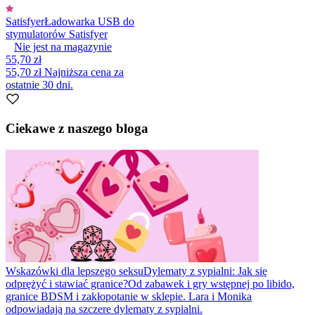
Satisfyer
Ładowarka USB do
stymulatorów Satisfyer
Nie jest na magazynie
55,70 zł
55,70 zł
Najniższa cena za
ostatnie 30 dni.
Ciekawe z naszego bloga
Wskazówki dla lepszego seksu
Dylematy z sypialni: Jak się
odprężyć i stawiać granice?
Od zabawek i gry wstępnej po libido,
granice BDSM i zakłopotanie w sklepie. Lara i Monika
odpowiadają na szczere dylematy z sypialni.