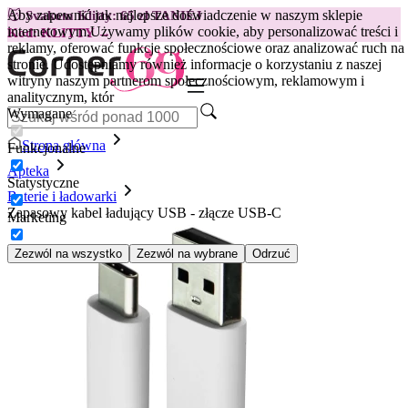
Aby zapewnić jak najlepsze doświadczenie w naszym sklepie
😽
Svakom Klitty: 65 zł TANIEJ
internetowym.
Używamy plików cookie, aby personalizować treści i
Kod: KLITTY →
reklamy, oferować funkcje społecznościowe oraz analizować ruch na
stronie. Udostępniamy również informacje o korzystaniu z naszej
witryny naszym partnerom społecznościowym, reklamowym i
analitycznym, któr
Wymagane
Strona główna
Funkcjonalne
Apteka
Statystyczne
Baterie i ładowarki
Zapasowy kabel ładujący USB - złącze USB-C
Marketing
Zezwól na wszystko
Zezwól na wybrane
Odrzuć