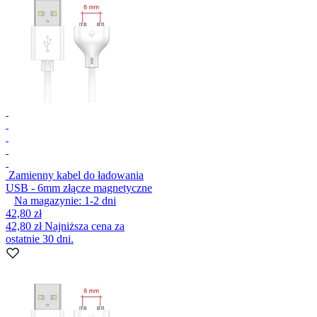
Zamienny kabel do ładowania
USB - 6mm złącze magnetyczne
Na magazynie:
1-2
dni
42,80 zł
42,80 zł
Najniższa cena za
ostatnie 30 dni.