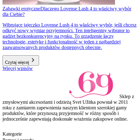
Zabawki erotyczne
Dlaczego Lovense Lush 4 to właściwy wybór
dla Ciebie?
Wibrujące jajeczko Lovense Lush 4 to właściwy wybór, jeśli chcesz
odkryć nowy wymiar przyjemności. Ten inteligentny wibrator to
gadżet bezkonkurencyjny na rynku. To urządzenie łączy
technologię, estetykę i funkcjonalność w jeden z najbardziej
zaawansowanych produktów dostępnych obecnie.
Czytaj więcej
Więcej wpisów
Sklep z
zmysłowymi akcesoriami i odzieżą Svet Užitka powstał w 2011
roku z zamiarem zapewnienia naszym klientom szerokiej gamy
produktów, które przynoszą przyjemność w różny sposób i
jednocześnie zapewniają doskonałe wrażenia zakupowe online.
Kategorie