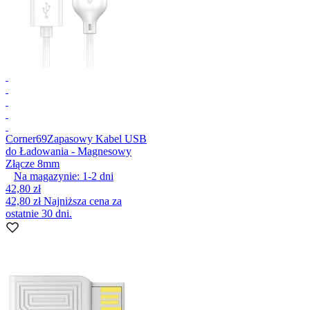
Corner69
Zapasowy Kabel USB
do Ładowania - Magnesowy
Złącze 8mm
Na magazynie:
1-2
dni
42,80 zł
42,80 zł
Najniższa cena za
ostatnie 30 dni.