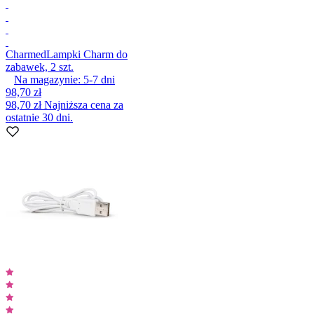
Charmed
Lampki Charm do
zabawek, 2 szt.
Na magazynie:
5-7
dni
98,70 zł
98,70 zł
Najniższa cena za
ostatnie 30 dni.