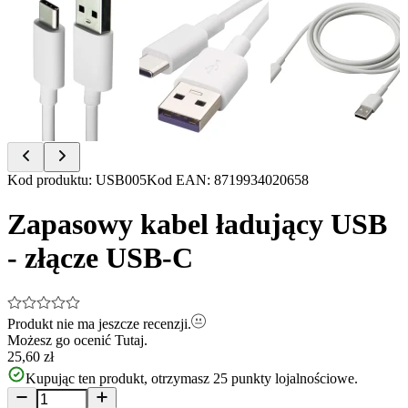
Item
Kod produktu
:
USB005
Kod EAN
:
8719934020658
1
of
Zapasowy kabel ładujący USB
3
- złącze USB-C
Produkt nie ma jeszcze recenzji.
Możesz go ocenić
Tutaj.
25,60 zł
Kupując ten produkt, otrzymasz
25
punkty lojalnościowe.