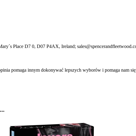
Mary´s Place D7 0
, D07 P4AX
, Ireland;
sales@spencerandfleetwood.
a opinia pomaga innym dokonywać lepszych wyborów i pomaga nam się
..