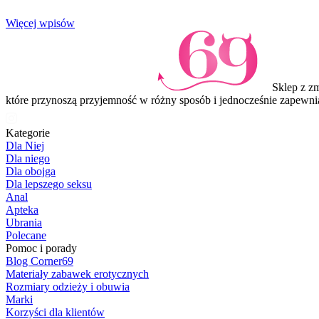
Item
Więcej wpisów
1
of
3
Sklep z z
które przynoszą przyjemność w różny sposób i jednocześnie zapewni
Kategorie
Dla Niej
Dla niego
Dla obojga
Dla lepszego seksu
Anal
Apteka
Ubrania
Polecane
Pomoc i porady
Blog Corner69
Materiały zabawek erotycznych
Rozmiary odzieży i obuwia
Marki
Korzyści dla klientów