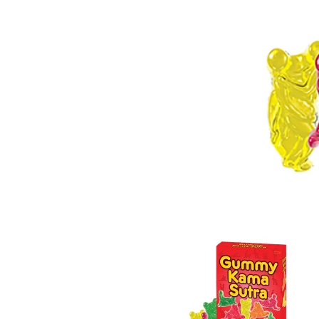
Item
1
of
2