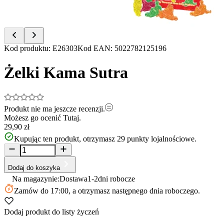
Item
Kod produktu
:
E26303
Kod EAN
:
5022782125196
1
of
Żelki Kama Sutra
2
Produkt nie ma jeszcze recenzji.
Możesz go ocenić
Tutaj.
29,90 zł
Kupując ten produkt, otrzymasz
29
punkty lojalnościowe.
Dodaj do koszyka
Na magazynie:
Dostawa
1-2
dni robocze
Zamów
do 17:00
, a otrzymasz następnego dnia roboczego.
Dodaj produkt do listy życzeń