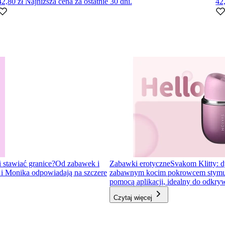
42,80 zł
Najniższa cena za ostatnie 30 dni.
42
i stawiać granice?
Od zabawek i
Zabawki erotyczne
Svakom Klitty: d
a i Monika odpowiadają na szczere
zabawnym kocim pokrowcem stymulator
pomocą aplikacji, idealny do odkr
Czytaj więcej