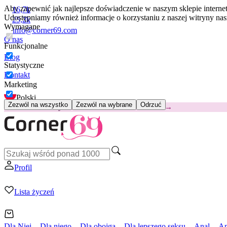
Aby zapewnić jak najlepsze doświadczenie w naszym sklepie intern
16,7k
Udostępniamy również informacje o korzystaniu z naszej witryny n
25,2k
Wymagane
info@corner69.com
O nas
Funkcjonalne
Blog
Statystyczne
Kontakt
Marketing
Polski
Zezwól na wszystko
Zezwól na wybrane
Odrzuć
😽
Svakom Klitty: 65 zł TANIEJ
Kod: KLITTY →
Profil
Lista życzeń
Dla Niej
Dla niego
Dla obojga
Dla lepszego seksu
Anal
Ap