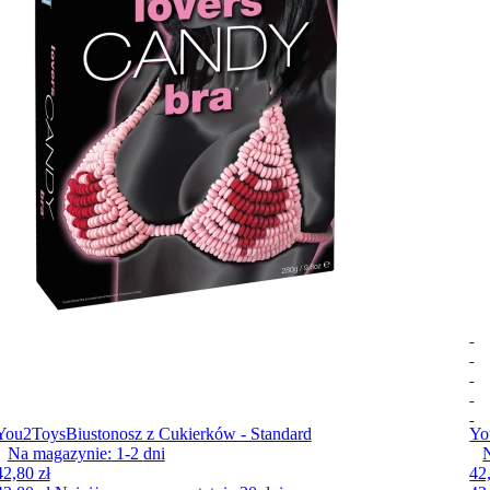
You2Toys
Biustonosz z Cukierków - Standard
Yo
Na magazynie:
1-2
dni
42,80 zł
42