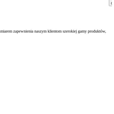
Cz
zamiarem zapewnienia naszym klientom szerokiej gamy produktów,