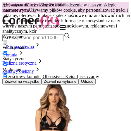
Aby zapewnić jak najlepsze doświadczenie w naszym sklepie
😽
Svakom Klitty: 65 zł TANIEJ
internetowym.
Używamy plików cookie, aby personalizować treści i
Kod: KLITTY →
reklamy, oferować funkcje społecznościowe oraz analizować ruch na
stronie. Udostępniamy również informacje o korzystaniu z naszej
witryny naszym partnerom społecznościowym, reklamowym i
analitycznym, któr
Wymagane
Strona główna
Funkcjonalne
Ubrania
Statystyczne
Bielizna erotyczna
Marketing
Zestawy bielizny
2-częściowy komplet Obsessive - Keira Lise, czarny
Zezwól na wszystko
Zezwól na wybrane
Odrzuć