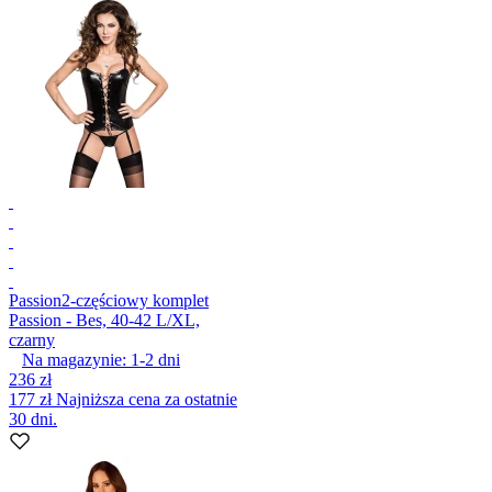
Passion
2-częściowy komplet
Passion - Bes, 40-42 L/XL,
czarny
Na magazynie:
1-2
dni
236 zł
177 zł
Najniższa cena za ostatnie
30 dni.