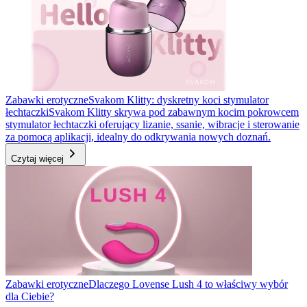
Zabawki erotyczne
Svakom Klitty: dyskretny koci stymulator
łechtaczki
Svakom Klitty skrywa pod zabawnym kocim pokrowcem
stymulator łechtaczki oferujący lizanie, ssanie, wibracje i sterowanie
za pomocą aplikacji, idealny do odkrywania nowych doznań.
Czytaj więcej
Zabawki erotyczne
Dlaczego Lovense Lush 4 to właściwy wybór
dla Ciebie?