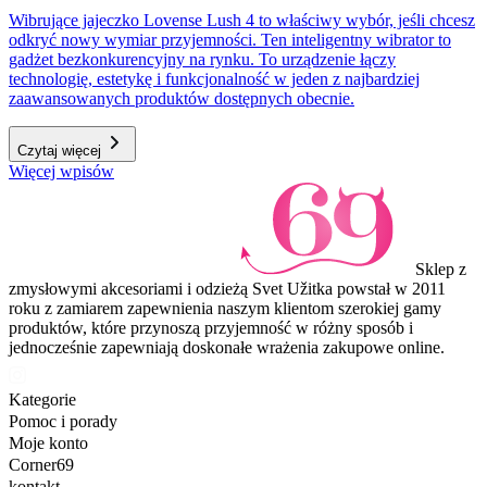
Wibrujące jajeczko Lovense Lush 4 to właściwy wybór, jeśli chcesz
odkryć nowy wymiar przyjemności. Ten inteligentny wibrator to
gadżet bezkonkurencyjny na rynku. To urządzenie łączy
technologię, estetykę i funkcjonalność w jeden z najbardziej
zaawansowanych produktów dostępnych obecnie.
Czytaj więcej
Więcej wpisów
Sklep z
zmysłowymi akcesoriami i odzieżą Svet Užitka powstał w 2011
roku z zamiarem zapewnienia naszym klientom szerokiej gamy
produktów, które przynoszą przyjemność w różny sposób i
jednocześnie zapewniają doskonałe wrażenia zakupowe online.
Kategorie
Pomoc i porady
Moje konto
Corner69
kontakt