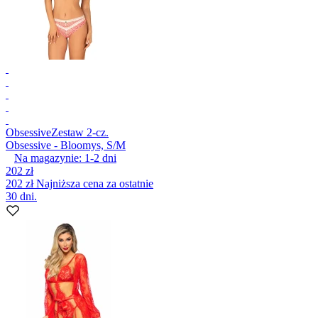
Obsessive
Zestaw 2-cz.
Obsessive - Bloomys, S/M
Na magazynie:
1-2
dni
202 zł
202 zł
Najniższa cena za ostatnie
30 dni.