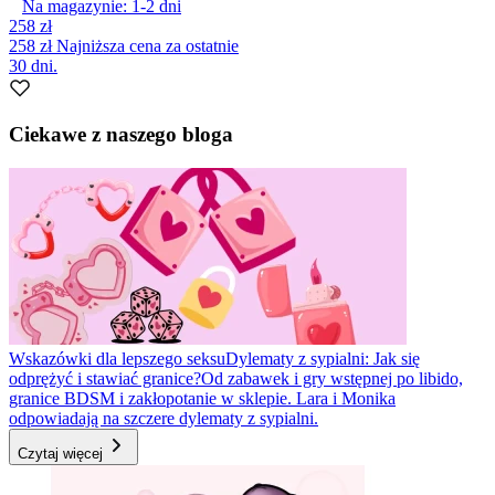
Na magazynie:
1-2
dni
258 zł
258 zł
Najniższa cena za ostatnie
30 dni.
Ciekawe z naszego bloga
Wskazówki dla lepszego seksu
Dylematy z sypialni: Jak się
odprężyć i stawiać granice?
Od zabawek i gry wstępnej po libido,
granice BDSM i zakłopotanie w sklepie. Lara i Monika
odpowiadają na szczere dylematy z sypialni.
Czytaj więcej