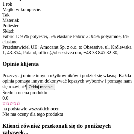
1 rok
Majtki w komplecie:
Tak
Materiał:
Poliester
Skład:
Fabric 1: 95% polyester, 5% elastane Fabric 2: 94% polyamide, 6%
elastane
Przedstawiciel UE:
Amocarat Sp. z o.o. to Obsessive
, ul. Królewska
1
, 43-354
, Poland;
office@obsessive.com;
+48 33 845 32 30;
Opinie klijenta
Przeczytaj opinie innych użytkowników i podziel się własną. Każda
opinia pomaga innym dokonywać lepszych wyborów i pomaga nam
się rozwijać!
Oddaj mnenje
Średnia ocena produktu
0.0
na podstawie wszystkich ocen
Nie ma oceny dla tego produktu
Klienci również przekonali się do poniższych
zabawek...