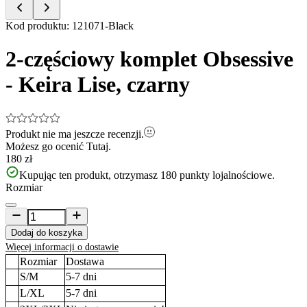
Item
Kod produktu
:
121071-Black
1
of
2-częściowy komplet Obsessive
5
- Keira Lise, czarny
Produkt nie ma jeszcze recenzji.
Możesz go ocenić
Tutaj.
180 zł
Kupując ten produkt, otrzymasz
180
punkty lojalnościowe.
Rozmiar
Dodaj do koszyka
Więcej informacji o dostawie
Rozmiar
Dostawa
S/M
5-7
dni
L/XL
5-7
dni