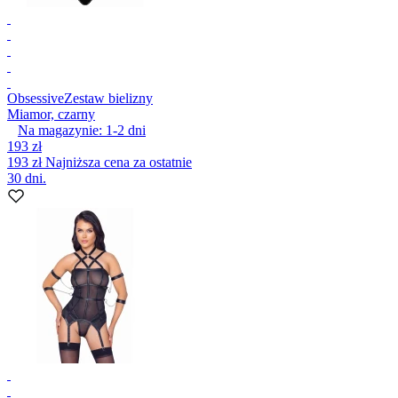
Obsessive
Zestaw bielizny
Miamor, czarny
Na magazynie:
1-2
dni
193 zł
193 zł
Najniższa cena za ostatnie
30 dni.