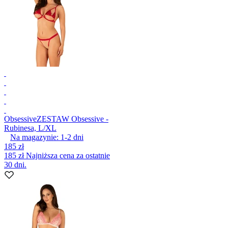
Obsessive
ZESTAW Obsessive -
Rubinesa, L/XL
Na magazynie:
1-2
dni
185 zł
185 zł
Najniższa cena za ostatnie
30 dni.