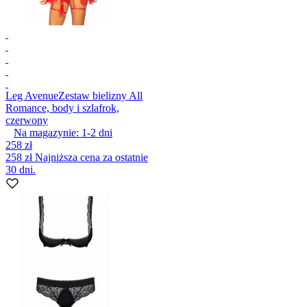
Leg Avenue
Zestaw bielizny All
Romance, body i szlafrok,
czerwony
Na magazynie:
1-2
dni
258 zł
258 zł
Najniższa cena za ostatnie
30 dni.