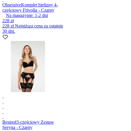
Obsessive
Komplet bielizny 4-
częściowy Frivolla - Czarny
Na magazynie:
1-2
dni
228 zł
228 zł
Najniższa cena za ostatnie
30 dni.
Besired
3-częściowy Zestaw
Seryna - Czarny