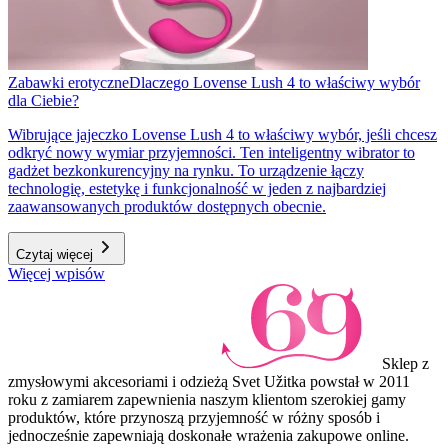
Zabawki erotyczne
Dlaczego Lovense Lush 4 to właściwy wybór
dla Ciebie?
Wibrujące jajeczko Lovense Lush 4 to właściwy wybór, jeśli chcesz
odkryć nowy wymiar przyjemności. Ten inteligentny wibrator to
gadżet bezkonkurencyjny na rynku. To urządzenie łączy
technologię, estetykę i funkcjonalność w jeden z najbardziej
zaawansowanych produktów dostępnych obecnie.
Czytaj więcej
Więcej wpisów
Sklep z
zmysłowymi akcesoriami i odzieżą Svet Užitka powstał w 2011
roku z zamiarem zapewnienia naszym klientom szerokiej gamy
produktów, które przynoszą przyjemność w różny sposób i
jednocześnie zapewniają doskonałe wrażenia zakupowe online.