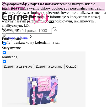
Aby zapewnić jak najlepsze doświadczenie w naszym sklepie
😽
Svakom Klitty: 65 zł TANIEJ
internetowym.
Używamy plików cookie, aby personalizować treści i
Kod: KLITTY →
reklamy, oferować funkcje społecznościowe oraz analizować ruch na
stronie. Udostępniamy również informacje o korzystaniu z naszej
witryny naszym partnerom społecznościowym, reklamowym i
analitycznym, któr
Wymagane
Strona główna
Funkcjonalne
Beffy - truskawkowy koferdam - 3 szt.
Statystyczne
Marketing
Zezwól na wszystko
Zezwól na wybrane
Odrzuć