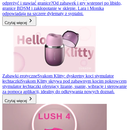
odprężyć i stawiać granice?
Od zabawek i gry wstępnej po libido,
granice BDSM i zakłopotanie w sklepie. Lara i Monika
odpowiadają na szczere dylematy z sypialni.
Czytaj więcej
Zabawki erotyczne
Svakom Klitty: dyskretny koci stymulator
łechtaczki
Svakom Klitty skrywa pod zabawnym kocim pokrowcem
stymulator łechtaczki oferujący lizanie, ssanie, wibracje i sterowanie
za pomocą aplikacji, idealny do odkrywania nowych doznań.
Czytaj więcej