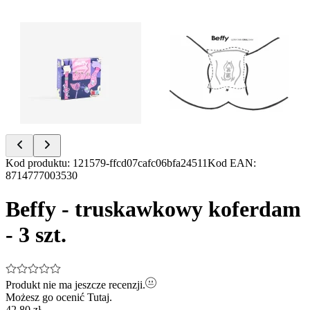
Item
Kod produktu
:
121579-ffcd07cafc06bfa24511
Kod EAN
:
1
8714777003530
of
2
Beffy - truskawkowy koferdam
- 3 szt.
Produkt nie ma jeszcze recenzji.
Możesz go ocenić
Tutaj.
42,80 zł