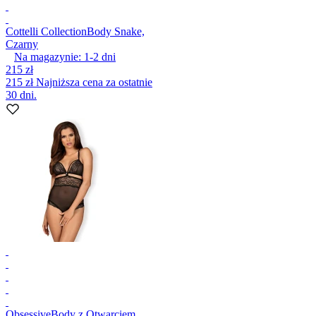
Cottelli Collection
Body Snake,
Czarny
Na magazynie:
1-2
dni
215 zł
215 zł
Najniższa cena za ostatnie
30 dni.
Obsessive
Body z Otwarciem,