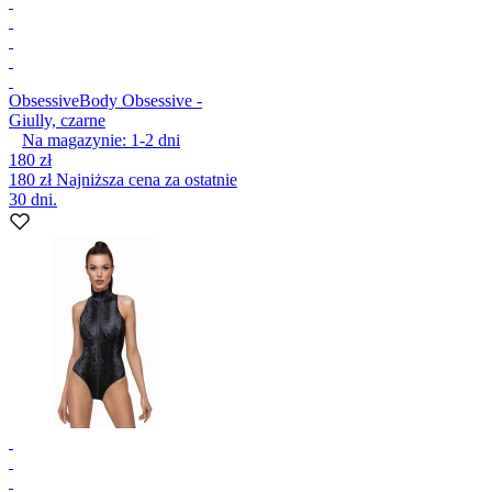
Obsessive
Body Obsessive -
Giully, czarne
Na magazynie:
1-2
dni
180 zł
180 zł
Najniższa cena za ostatnie
30 dni.