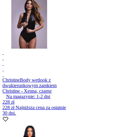
Christine
Body wetlook z
dwukierunkowym zamkiem
Christine - Xenna, czarne
Na magazynie:
1-2
dni
228 zł
228 zł
Najniższa cena za ostatnie
30 dni.