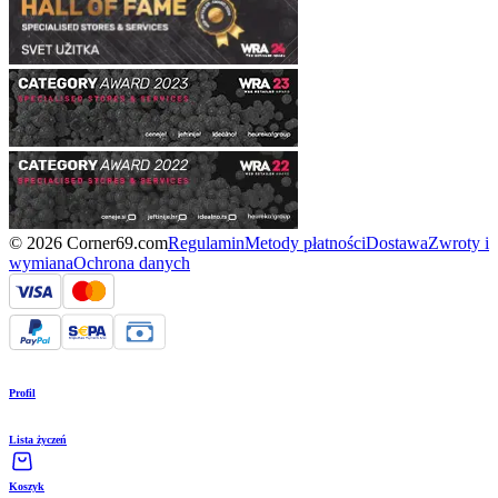
© 2026 Corner69.com
Regulamin
Metody płatności
Dostawa
Zwroty i
wymiana
Ochrona danych
Profil
Lista życzeń
Koszyk