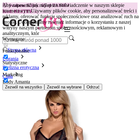
Aby zapewnić jak najlepsze doświadczenie w naszym sklepie
😽
Svakom Klitty: 65 zł TANIEJ
internetowym.
Używamy plików cookie, aby personalizować treści i
Kod: KLITTY →
reklamy, oferować funkcje społecznościowe oraz analizować ruch na
stronie. Udostępniamy również informacje o korzystaniu z naszej
witryny naszym partnerom społecznościowym, reklamowym i
analitycznym, któr
Wymagane
Strona główna
Funkcjonalne
Ubrania
Statystyczne
Bielizna erotyczna
Marketing
Ciała
Body Amanta
Zezwól na wszystko
Zezwól na wybrane
Odrzuć