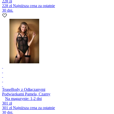
228 zł
228 zł
Najniższa cena za ostatnie
30 dni.
Tease
Body z Odłączanymi
Podwiązkami Pamela, Czarny
Na magazynie:
1-2
dni
301 zł
301 zł
Najniższa cena za ostatnie
30 dni.