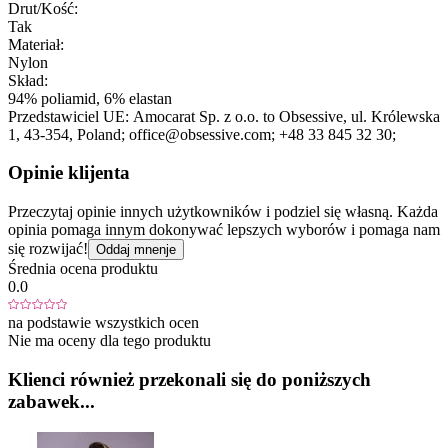
Drut/Kość:
Tak
Materiał:
Nylon
Skład:
94% poliamid, 6% elastan
Przedstawiciel UE:
Amocarat Sp. z o.o. to Obsessive
, ul. Królewska
1
, 43-354
, Poland;
office@obsessive.com;
+48 33 845 32 30;
Opinie klijenta
Przeczytaj opinie innych użytkowników i podziel się własną. Każda
opinia pomaga innym dokonywać lepszych wyborów i pomaga nam
się rozwijać!
Oddaj mnenje
Średnia ocena produktu
0.0
na podstawie wszystkich ocen
Nie ma oceny dla tego produktu
Klienci również przekonali się do poniższych
zabawek...