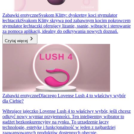
Zabawki erotyczne
Svakom Klitty: dyskretny koci stymulator
łechtaczki
Svakom Klitty skrywa pod zabawnym kocim pokrowcem
stymulator łechtaczki oferujący lizanie, ssanie, wibracje i sterowanie
za pomocą aplikacji, idealny do odkrywania nowych doznań.
Czytaj więcej
Zabawki erotyczne
Dlaczego Lovense Lush 4 to właściwy wybór
dla Ciebie?
Wibrujące jajeczko Lovense Lush 4 to właściwy wybór, jeśli chcesz
odkryć nowy wymiar przyjemności. Ten inteligentny wibrator to
gadżet bezkonkurencyjny na rynku. To urządzenie łączy
technologię, estetykę i funkcjonalność w jeden z najbardziej
zaawansowanych produktów dostępnych obecnie.