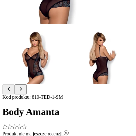
Item
Kod produktu
:
810-TED-1-SM
1
of
Body Amanta
2
Produkt nie ma jeszcze recenzji.