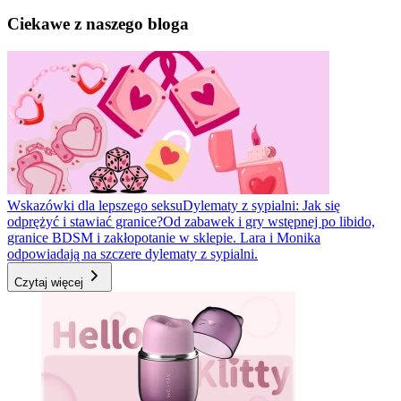
Ciekawe z naszego bloga
Wskazówki dla lepszego seksu
Dylematy z sypialni: Jak się
odprężyć i stawiać granice?
Od zabawek i gry wstępnej po libido,
granice BDSM i zakłopotanie w sklepie. Lara i Monika
odpowiadają na szczere dylematy z sypialni.
Czytaj więcej