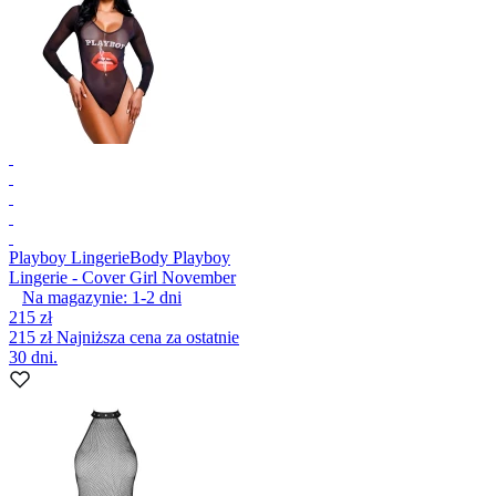
Playboy Lingerie
Body Playboy
Lingerie - Cover Girl November
Na magazynie:
1-2
dni
215 zł
215 zł
Najniższa cena za ostatnie
30 dni.