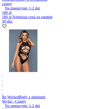
czarny
Na magazynie:
1-2
dni
180 zł
180 zł
Najniższa cena za ostatnie
30 dni.
Be Wicked
Body z stringami
Skylar - Czarny
Na magazynie:
1-2
dni