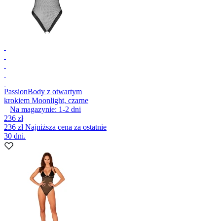
Passion
Body z otwartym
krokiem Moonlight, czarne
Na magazynie:
1-2
dni
236 zł
236 zł
Najniższa cena za ostatnie
30 dni.