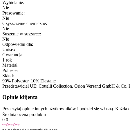
Wybielanie:
Nie
Prasowanie:
Nie
Czyszczenie chemiczne:
Nie
Suszenie w suszarce:
Nie
Odpowiedni dla:
Unisex
Gwarancja:
1 rok
Materiał:
Poliester
Skład:
90% Polyester, 10% Elastane
Przedstawiciel UE:
Cottelli Collection, Orion Versand GmbH & Co.
Opinie klijenta
Przeczytaj opinie innych użytkowników i podziel się własną. Każd
Średnia ocena produktu
0.0