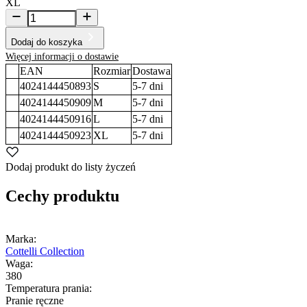
XL
Dodaj do koszyka
Więcej informacji o dostawie
EAN
Rozmiar
Dostawa
4024144450893
S
5-7
dni
4024144450909
M
5-7
dni
4024144450916
L
5-7
dni
4024144450923
XL
5-7
dni
Dodaj produkt do listy życzeń
Cechy produktu
Marka:
Cottelli Collection
Waga:
380
Temperatura prania:
Pranie ręczne