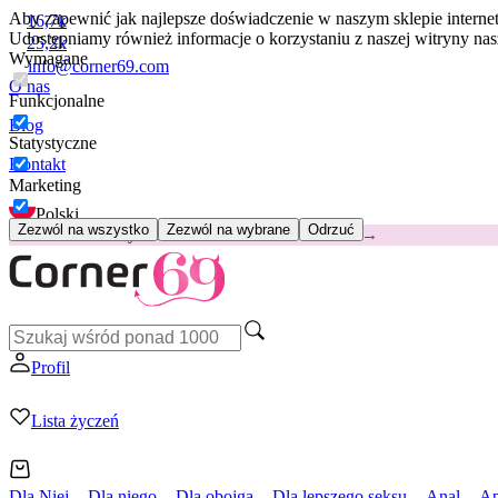
Aby zapewnić jak najlepsze doświadczenie w naszym sklepie intern
16,7k
Udostępniamy również informacje o korzystaniu z naszej witryny n
25,2k
Wymagane
info@corner69.com
O nas
Funkcjonalne
Blog
Statystyczne
Kontakt
Marketing
Polski
Zezwól na wszystko
Zezwól na wybrane
Odrzuć
😽
Svakom Klitty: 65 zł TANIEJ
Kod: KLITTY →
Profil
Lista życzeń
Dla Niej
Dla niego
Dla obojga
Dla lepszego seksu
Anal
Ap