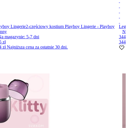
ayboy Lingerie
2-częściowy kostium Playboy Lingerie - Playboy
Leg 
nny
Na
Na magazynie:
5-7
dni
344 
5 zł
344 
4 zł
Najniższa cena za ostatnie 30 dni.