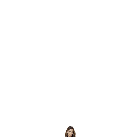
Item
1