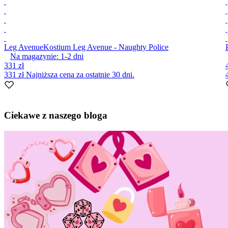
Leg Avenue
Kostium Leg Avenue - Naughty Police
Na magazynie:
1-2
dni
331 zł
331 zł
Najniższa cena za ostatnie 30 dni.
Item
1
Ciekawe z naszego bloga
of
7