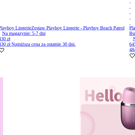
Playboy Lingerie
Zestaw Playboy Lingerie - Playboy Beach Patrol
Pl
Na magazynie:
5-7
dni
Bu
430 zł
430 zł
Najniższa cena za ostatnie 30 dni.
64
48