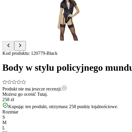
of
7
Item
Kod produktu
:
120779-Black
1
of
Body w stylu policyjnego mundur
7
Produkt nie ma jeszcze recenzji.
Możesz go ocenić
Tutaj.
258 zł
Kupując ten produkt, otrzymasz
258
punkty lojalnościowe.
Rozmiar
S
M
L