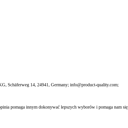
 KG
, Schäferweg 14
, 24941
, Germany;
info@product-quality.com;
a opinia pomaga innym dokonywać lepszych wyborów i pomaga nam się