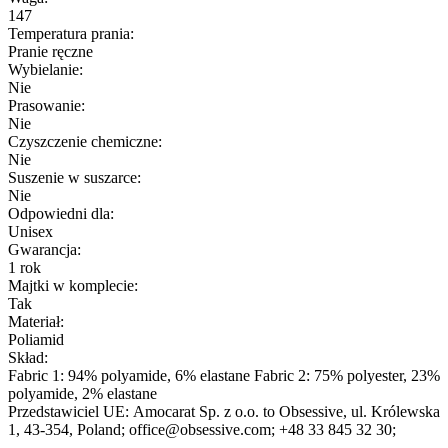
147
Temperatura prania:
Pranie ręczne
Wybielanie:
Nie
Prasowanie:
Nie
Czyszczenie chemiczne:
Nie
Suszenie w suszarce:
Nie
Odpowiedni dla:
Unisex
Gwarancja:
1 rok
Majtki w komplecie:
Tak
Materiał:
Poliamid
Skład:
Fabric 1: 94% polyamide, 6% elastane Fabric 2: 75% polyester, 23%
polyamide, 2% elastane
Przedstawiciel UE:
Amocarat Sp. z o.o. to Obsessive
, ul. Królewska
1
, 43-354
, Poland;
office@obsessive.com;
+48 33 845 32 30;