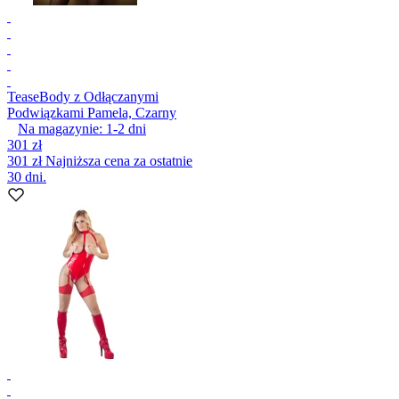
Tease
Body z Odłączanymi
Podwiązkami Pamela, Czarny
Na magazynie:
1-2
dni
301 zł
301 zł
Najniższa cena za ostatnie
30 dni.