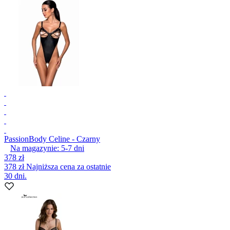
Passion
Body Celine - Czarny
Na magazynie:
5-7
dni
378 zł
378 zł
Najniższa cena za ostatnie
30 dni.