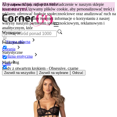
Aby zapewnić jak najlepsze doświadczenie w naszym sklepie
😽
Svakom Klitty: 65 zł TANIEJ
internetowym.
Używamy plików cookie, aby personalizować treści i
Kod: KLITTY →
reklamy, oferować funkcje społecznościowe oraz analizować ruch na
stronie. Udostępniamy również informacje o korzystaniu z naszej
witryny naszym partnerom społecznościowym, reklamowym i
analitycznym, któr
Wymagane
Strona główna
Funkcjonalne
Ubrania
Statystyczne
Bielizna erotyczna
Marketing
Ciała
Body z otwartym krokiem - Obsessive, czarne
Zezwól na wszystko
Zezwól na wybrane
Odrzuć