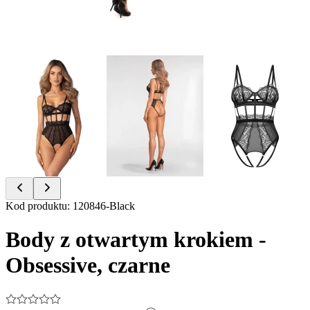
Item
Kod produktu
:
120846-Black
1
of
Body z otwartym krokiem -
7
Obsessive, czarne