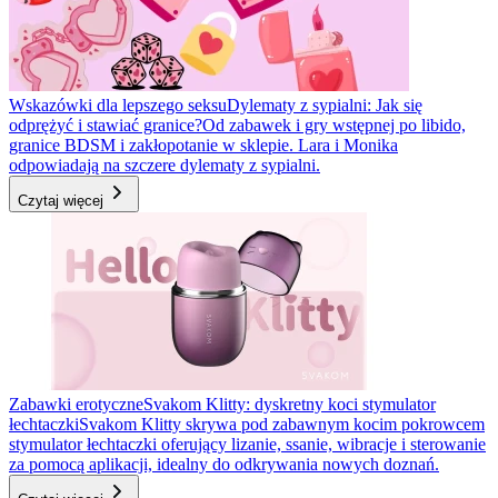
Wskazówki dla lepszego seksu
Dylematy z sypialni: Jak się
odprężyć i stawiać granice?
Od zabawek i gry wstępnej po libido,
granice BDSM i zakłopotanie w sklepie. Lara i Monika
odpowiadają na szczere dylematy z sypialni.
Czytaj więcej
Zabawki erotyczne
Svakom Klitty: dyskretny koci stymulator
łechtaczki
Svakom Klitty skrywa pod zabawnym kocim pokrowcem
stymulator łechtaczki oferujący lizanie, ssanie, wibracje i sterowanie
za pomocą aplikacji, idealny do odkrywania nowych doznań.