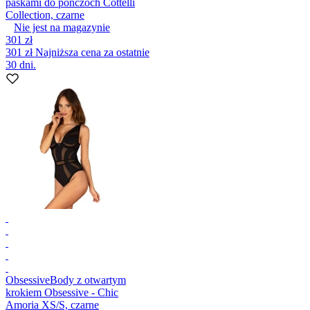
paskami do pończoch Cottelli
Collection, czarne
Nie jest na magazynie
301 zł
301 zł
Najniższa cena za ostatnie
30 dni.
Obsessive
Body z otwartym
krokiem Obsessive - Chic
Amoria XS/S, czarne