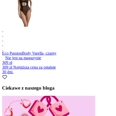
Eco Passion
Body Varella, czarny
Nie jest na magazynie
309 zł
309 zł
Najniższa cena za ostatnie
30 dni.
Ciekawe z naszego bloga