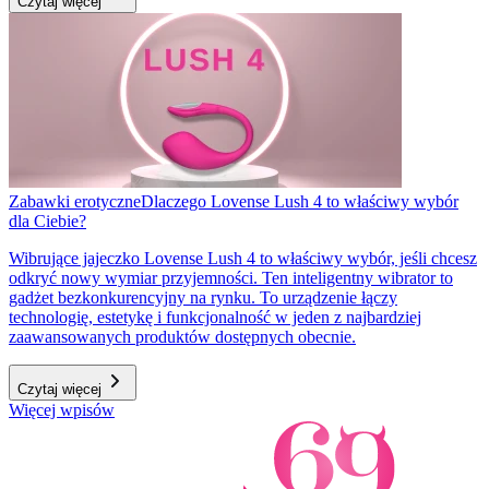
Czytaj więcej
Zabawki erotyczne
Dlaczego Lovense Lush 4 to właściwy wybór
dla Ciebie?
Wibrujące jajeczko Lovense Lush 4 to właściwy wybór, jeśli chcesz
odkryć nowy wymiar przyjemności. Ten inteligentny wibrator to
gadżet bezkonkurencyjny na rynku. To urządzenie łączy
technologię, estetykę i funkcjonalność w jeden z najbardziej
zaawansowanych produktów dostępnych obecnie.
Czytaj więcej
Więcej wpisów