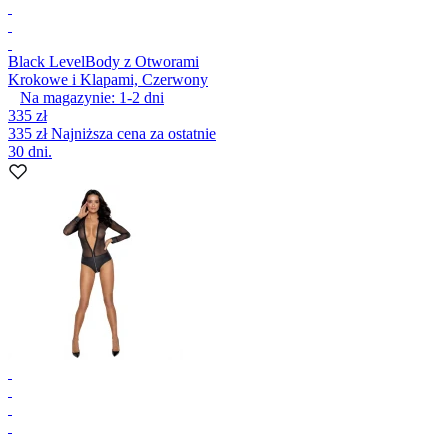
Black Level
Body z Otworami
Krokowe i Klapami, Czerwony
Na magazynie:
1-2
dni
335 zł
335 zł
Najniższa cena za ostatnie
30 dni.