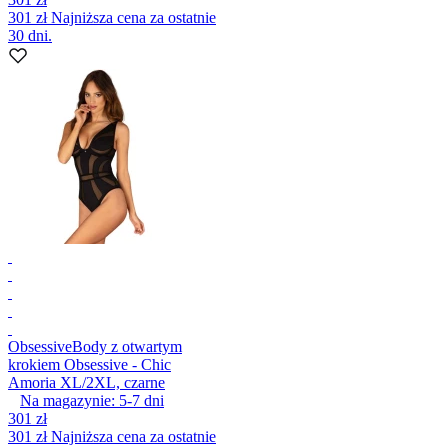
301 zł
Najniższa cena za ostatnie
30 dni.
Obsessive
Body z otwartym
krokiem Obsessive - Chic
Amoria XL/2XL, czarne
Na magazynie:
5-7
dni
301 zł
301 zł
Najniższa cena za ostatnie