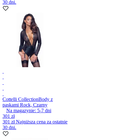
30 dni.
Cottelli Collection
Body z
paskami Rock, Czarny
Na magazynie:
5-7
dni
301 zł
301 zł
Najniższa cena za ostatnie
30 dni.