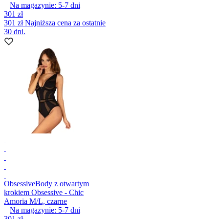
Na magazynie:
5-7
dni
301 zł
301 zł
Najniższa cena za ostatnie
30 dni.
Obsessive
Body z otwartym
krokiem Obsessive - Chic
Amoria M/L, czarne
Na magazynie:
5-7
dni
301 zł