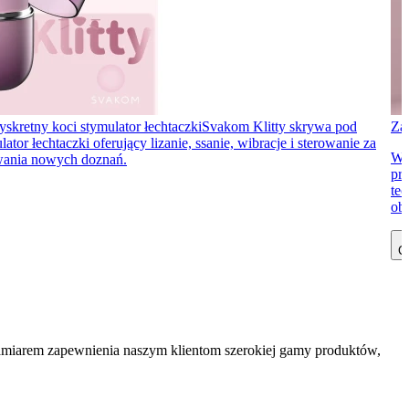
yskretny koci stymulator łechtaczki
Svakom Klitty skrywa pod
Za
 łechtaczki oferujący lizanie, ssanie, wibracje i sterowanie za
Wi
ywania nowych doznań.
prz
te
obe
Cz
zamiarem zapewnienia naszym klientom szerokiej gamy produktów,