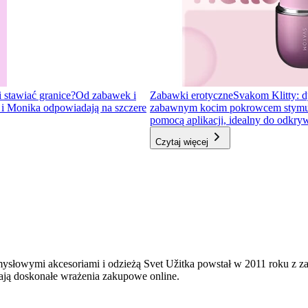
i stawiać granice?
Od zabawek i
Zabawki erotyczne
Svakom Klitty: d
a i Monika odpowiadają na szczere
zabawnym kocim pokrowcem stymulator
pomocą aplikacji, idealny do odkr
Czytaj więcej
mysłowymi akcesoriami i odzieżą Svet Užitka powstał w 2011 roku z 
ają doskonałe wrażenia zakupowe online.