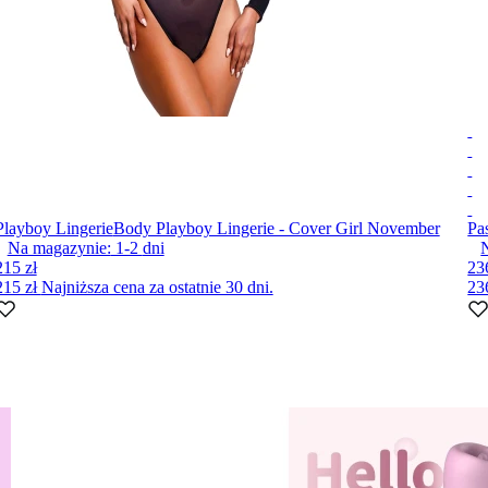
Playboy Lingerie
Body Playboy Lingerie - Cover Girl November
Pa
Na magazynie:
1-2
dni
215 zł
23
215 zł
Najniższa cena za ostatnie 30 dni.
23