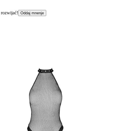
 rozwijać!
Oddaj mnenje