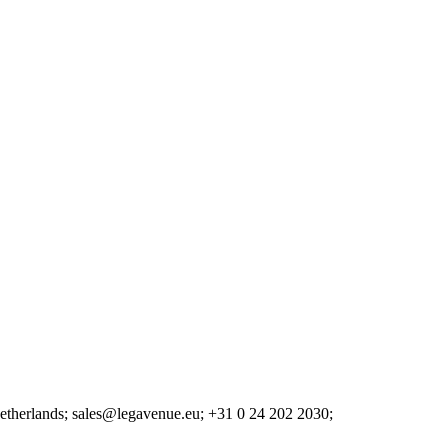
etherlands;
sales@legavenue.eu;
+31 0 24 202 2030;