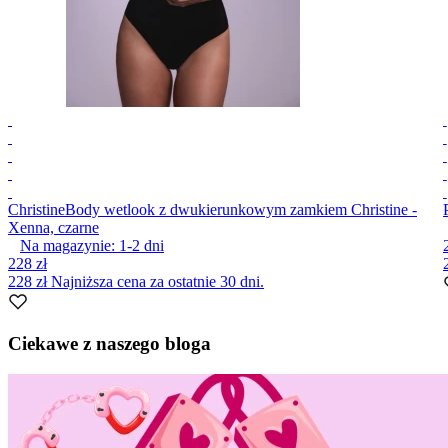
Christine
Body wetlook z dwukierunkowym zamkiem Christine -
Xenna, czarne
Na magazynie:
1-2
dni
228 zł
228 zł
Najniższa cena za ostatnie 30 dni.
Item
1
Ciekawe z naszego bloga
of
10