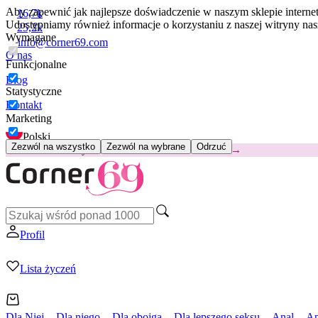
Aby zapewnić jak najlepsze doświadczenie w naszym sklepie intern
16,7k
Udostępniamy również informacje o korzystaniu z naszej witryny n
25,2k
Wymagane
info@corner69.com
O nas
Funkcjonalne
Blog
Statystyczne
Kontakt
Marketing
Polski
Zezwól na wszystko
Zezwól na wybrane
Odrzuć
😽
Svakom Klitty: 65 zł TANIEJ
Kod: KLITTY →
Profil
Lista życzeń
Dla Niej
Dla niego
Dla obojga
Dla lepszego seksu
Anal
Ap