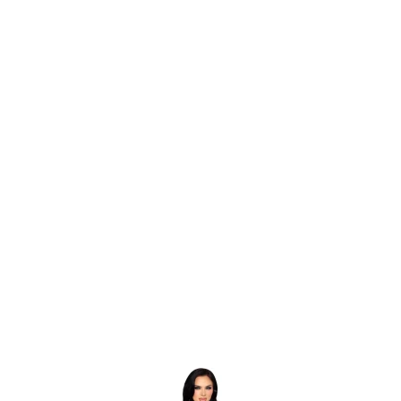
Item
1