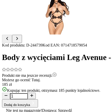
of
5
Item
Kod produktu
:
D-244739
Kod EAN
:
0714718579054
1
of
Body z wycięciami Leg Avenue -
5
Produkt nie ma jeszcze recenzji.
Możesz go ocenić
Tutaj.
185 zł
Kupując ten produkt, otrzymasz
185
punkty lojalnościowe.
Dodaj do koszyka
Nie jest na magazynie!
Dostawa: Sprawdź