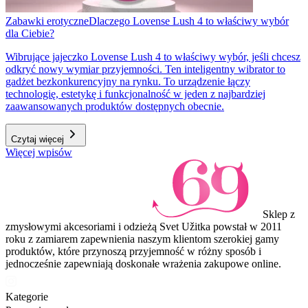
Zabawki erotyczne
Dlaczego Lovense Lush 4 to właściwy wybór
dla Ciebie?
Wibrujące jajeczko Lovense Lush 4 to właściwy wybór, jeśli chcesz
odkryć nowy wymiar przyjemności. Ten inteligentny wibrator to
gadżet bezkonkurencyjny na rynku. To urządzenie łączy
technologię, estetykę i funkcjonalność w jeden z najbardziej
zaawansowanych produktów dostępnych obecnie.
Czytaj więcej
Więcej wpisów
Sklep z
zmysłowymi akcesoriami i odzieżą Svet Užitka powstał w 2011
roku z zamiarem zapewnienia naszym klientom szerokiej gamy
produktów, które przynoszą przyjemność w różny sposób i
jednocześnie zapewniają doskonałe wrażenia zakupowe online.
Kategorie