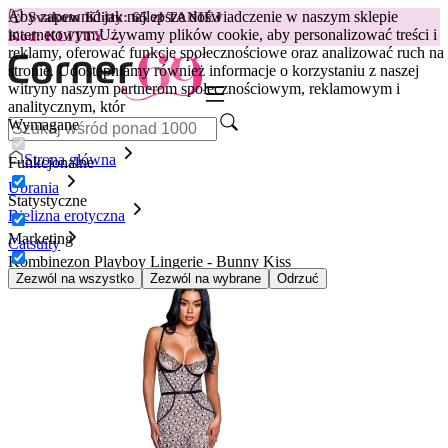
Aby zapewnić jak najlepsze doświadczenie w naszym sklepie
😽
Svakom Klitty: 65 zł TANIEJ
internetowym.
Używamy plików cookie, aby personalizować treści i
Kod: KLITTY →
reklamy, oferować funkcje społecznościowe oraz analizować ruch na
stronie. Udostępniamy również informacje o korzystaniu z naszej
witryny naszym partnerom społecznościowym, reklamowym i
analitycznym, któr
Wymagane
Strona główna
Funkcjonalne
Ubrania
Statystyczne
Bielizna erotyczna
Marketing
Catsuity
Kombinezon Playboy Lingerie - Bunny Kiss
Zezwól na wszystko
Zezwól na wybrane
Odrzuć