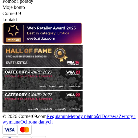
Pomoc i porady
Moje konto
Corner69
kontakt
© 2026 Corner69.com
Regulamin
Metody płatności
Dostawa
Zwroty i
wymiana
Ochrona danych