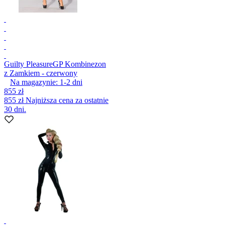
Guilty Pleasure
GP Kombinezon
z Zamkiem - czerwony
Na magazynie:
1-2
dni
855 zł
855 zł
Najniższa cena za ostatnie
30 dni.