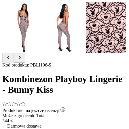
Item
Kod produktu
:
PBLI106-S
1
of
Kombinezon Playboy Lingerie
3
- Bunny Kiss
Produkt nie ma jeszcze recenzji.
Możesz go ocenić
Tutaj.
344 zł
Darmowa dostawa