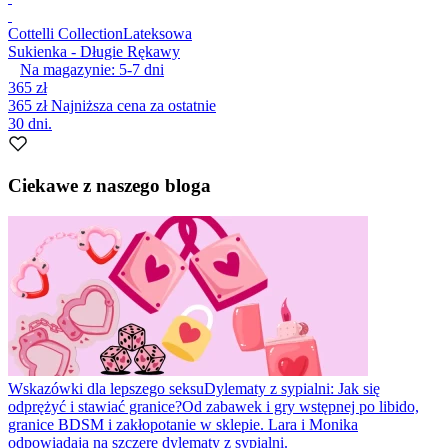
Cottelli Collection
Lateksowa
Sukienka - Długie Rękawy
Na magazynie:
5-7
dni
365 zł
365 zł
Najniższa cena za ostatnie
30 dni.
Ciekawe z naszego bloga
Wskazówki dla lepszego seksu
Dylematy z sypialni: Jak się
odprężyć i stawiać granice?
Od zabawek i gry wstępnej po libido,
granice BDSM i zakłopotanie w sklepie. Lara i Monika
odpowiadają na szczere dylematy z sypialni.