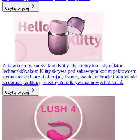
Czytaj więcej
Zabawki erotyczne
Svakom Klitty: dyskretny koci stymulator
łechtaczki
Svakom Klitty skrywa pod zabawnym kocim pokrowcem
stymulator łechtaczki oferujący lizanie, ssanie, wibracje i sterowanie
za pomocą aplikacji, idealny do odkrywania nowych doznań.
Czytaj więcej