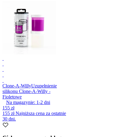
Clone-A-Willy
Uzupełnienie
silikonu Clone-A-Willy -
Fioletowe
Na magazynie:
1-2
dni
155 zł
155 zł
Najniższa cena za ostatnie
30 dni.