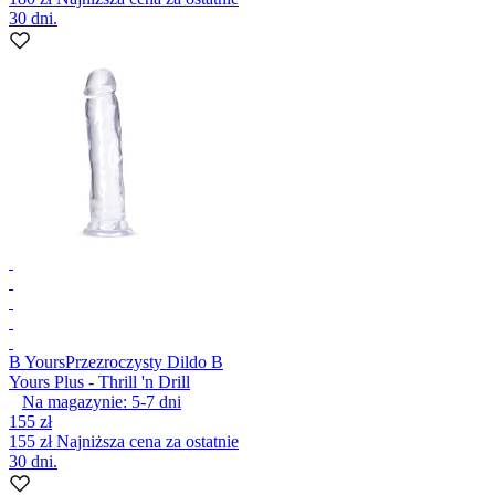
30 dni.
B Yours
Przezroczysty Dildo B
Yours Plus - Thrill 'n Drill
Na magazynie:
5-7
dni
155 zł
155 zł
Najniższa cena za ostatnie
30 dni.