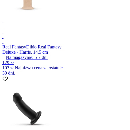
Real Fantasy
Dildo Real Fantasy
Deluxe - Harris, 14.5 cm
Na magazynie:
5-7
dni
129 zł
103 zł
Najniższa cena za ostatnie
30 dni.