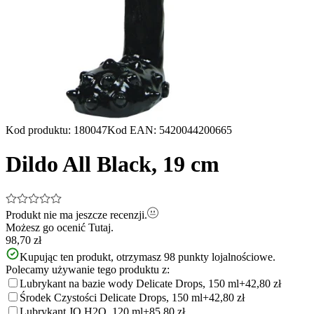
Kod produktu
:
180047
Kod EAN
:
5420044200665
Dildo All Black, 19 cm
Produkt nie ma jeszcze recenzji.
Możesz go ocenić
Tutaj.
98,70 zł
Kupując ten produkt, otrzymasz
98
punkty lojalnościowe.
Polecamy używanie tego produktu z:
Lubrykant na bazie wody Delicate Drops, 150 ml
+42,80 zł
Środek Czystości Delicate Drops, 150 ml
+42,80 zł
Lubrykant JO H2O, 120 ml
+85,80 zł