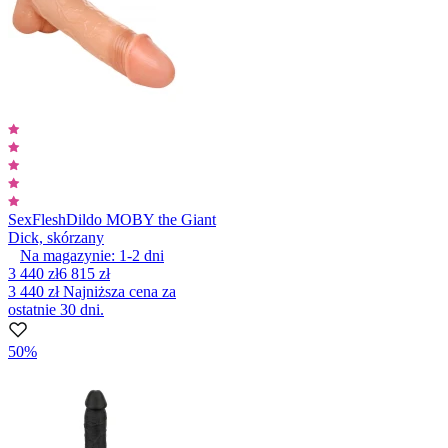
SexFlesh
Dildo MOBY the Giant
Dick, skórzany
Na magazynie:
1-2
dni
3 440 zł
6 815 zł
3 440 zł
Najniższa cena za
ostatnie 30 dni.
50%