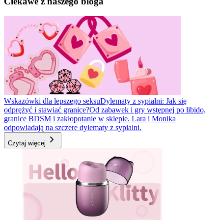
Ciekawe z naszego bloga
Wskazówki dla lepszego seksu
Dylematy z sypialni: Jak się
odprężyć i stawiać granice?
Od zabawek i gry wstępnej po libido,
granice BDSM i zakłopotanie w sklepie. Lara i Monika
odpowiadają na szczere dylematy z sypialni.
Czytaj więcej