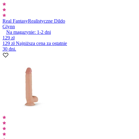
Real Fantasy
Realistyczne Dildo
Glynn
Na magazynie:
1-2
dni
129 zł
129 zł
Najniższa cena za ostatnie
30 dni.