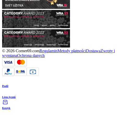
© 2026 Corner69.com
Regulamin
Metody płatności
Dostawa
Zwroty i
wymiana
Ochrona danych
Profil
Lista życzeń
Koszyk