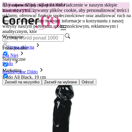
Aby zapewnić jak najlepsze doświadczenie w naszym sklepie
😽
Svakom Klitty: 65 zł TANIEJ
internetowym.
Używamy plików cookie, aby personalizować treści i
Kod: KLITTY →
reklamy, oferować funkcje społecznościowe oraz analizować ruch na
stronie. Udostępniamy również informacje o korzystaniu z naszej
witryny naszym partnerom społecznościowym, reklamowym i
analitycznym, któr
Wymagane
Strona główna
Funkcjonalne
Dla Niej
Statystyczne
Dildo
Marketing
Realistyczne Dildo
Dildo All Black, 19 cm
Zezwól na wszystko
Zezwól na wybrane
Odrzuć