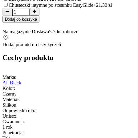
Chusteczki intymne po stosunku EasyGlide
+21,30 zł
Dodaj do koszyka
Na magazynie:
Dostawa
5-7
dni robocze
Dodaj produkt do listy życzeń
Cechy produktu
Marka:
All Black
Kolor:
Czarny
Materiał:
Silikon
Odpowiedni dla:
Unisex
Gwarancja:
1 rok
Penetracja: