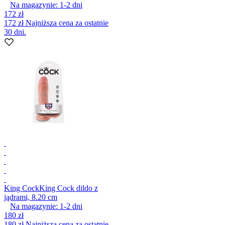
Na magazynie:
1-2
dni
172 zł
172 zł
Najniższa cena za ostatnie
30 dni.
King Cock
King Cock dildo z
jądrami, 8.20 cm
Na magazynie:
1-2
dni
180 zł
180 zł
Najniższa cena za ostatnie