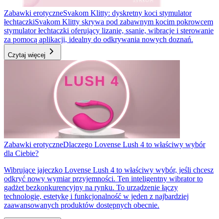
Zabawki erotyczne
Svakom Klitty: dyskretny koci stymulator
łechtaczki
Svakom Klitty skrywa pod zabawnym kocim pokrowcem
stymulator łechtaczki oferujący lizanie, ssanie, wibracje i sterowanie
za pomocą aplikacji, idealny do odkrywania nowych doznań.
Czytaj więcej
Zabawki erotyczne
Dlaczego Lovense Lush 4 to właściwy wybór
dla Ciebie?
Wibrujące jajeczko Lovense Lush 4 to właściwy wybór, jeśli chcesz
odkryć nowy wymiar przyjemności. Ten inteligentny wibrator to
gadżet bezkonkurencyjny na rynku. To urządzenie łączy
technologię, estetykę i funkcjonalność w jeden z najbardziej
zaawansowanych produktów dostępnych obecnie.