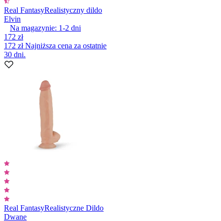
Real Fantasy
Realistyczny dildo
Elvin
Na magazynie:
1-2
dni
172 zł
172 zł
Najniższa cena za ostatnie
30 dni.
Real Fantasy
Realistyczne Dildo
Dwane