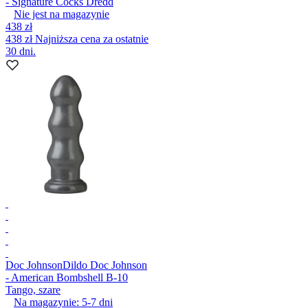
- Signature Cocks Dredd
Nie jest na magazynie
438 zł
438 zł
Najniższa cena za ostatnie
30 dni.
Doc Johnson
Dildo Doc Johnson
- American Bombshell B-10
Tango, szare
Na magazynie:
5-7
dni