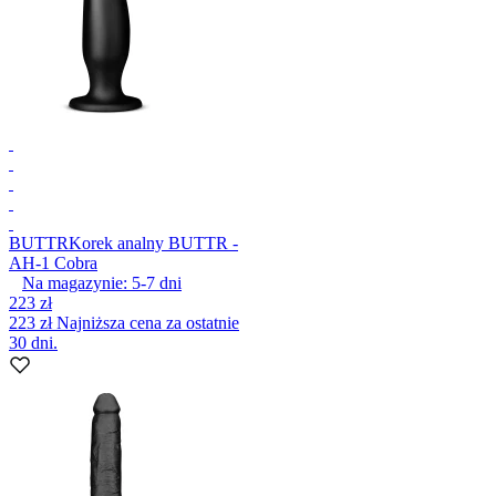
BUTTR
Korek analny BUTTR -
AH-1 Cobra
Na magazynie:
5-7
dni
223 zł
223 zł
Najniższa cena za ostatnie
30 dni.