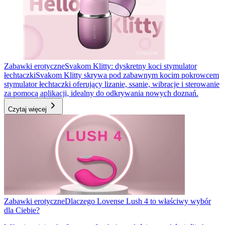
Zabawki erotyczne
Svakom Klitty: dyskretny koci stymulator
łechtaczki
Svakom Klitty skrywa pod zabawnym kocim pokrowcem
stymulator łechtaczki oferujący lizanie, ssanie, wibracje i sterowanie
za pomocą aplikacji, idealny do odkrywania nowych doznań.
Czytaj więcej
Zabawki erotyczne
Dlaczego Lovense Lush 4 to właściwy wybór
dla Ciebie?