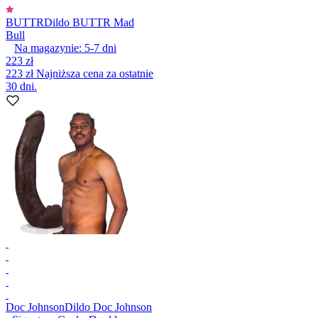
BUTTR
Dildo BUTTR Mad
Bull
Na magazynie:
5-7
dni
223 zł
223 zł
Najniższa cena za ostatnie
30 dni.
Doc Johnson
Dildo Doc Johnson