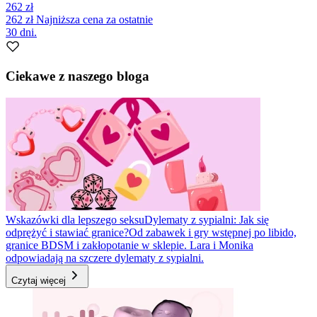
262 zł
262 zł
Najniższa cena za ostatnie
30 dni.
Ciekawe z naszego bloga
Wskazówki dla lepszego seksu
Dylematy z sypialni: Jak się
odprężyć i stawiać granice?
Od zabawek i gry wstępnej po libido,
granice BDSM i zakłopotanie w sklepie. Lara i Monika
odpowiadają na szczere dylematy z sypialni.
Czytaj więcej