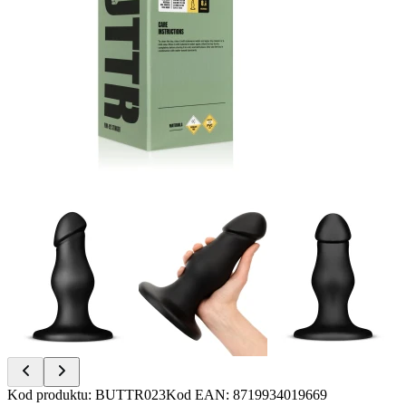
Item
Kod produktu
:
BUTTR023
Kod EAN
:
8719934019669