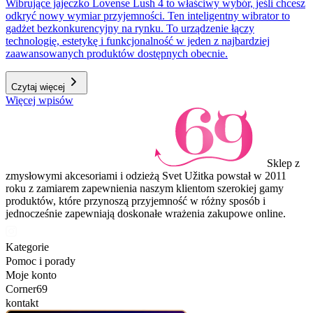
Wibrujące jajeczko Lovense Lush 4 to właściwy wybór, jeśli chcesz
odkryć nowy wymiar przyjemności. Ten inteligentny wibrator to
gadżet bezkonkurencyjny na rynku. To urządzenie łączy
technologię, estetykę i funkcjonalność w jeden z najbardziej
zaawansowanych produktów dostępnych obecnie.
Czytaj więcej
Więcej wpisów
Sklep z
zmysłowymi akcesoriami i odzieżą Svet Užitka powstał w 2011
roku z zamiarem zapewnienia naszym klientom szerokiej gamy
produktów, które przynoszą przyjemność w różny sposób i
jednocześnie zapewniają doskonałe wrażenia zakupowe online.
Kategorie
Pomoc i porady
Moje konto
Corner69
kontakt