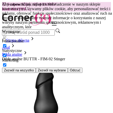
Aby zapewnić jak najlepsze doświadczenie w naszym sklepie
😽
Svakom Klitty: 65 zł TANIEJ
internetowym.
Używamy plików cookie, aby personalizować treści i
Kod: KLITTY →
reklamy, oferować funkcje społecznościowe oraz analizować ruch na
stronie. Udostępniamy również informacje o korzystaniu z naszej
witryny naszym partnerom społecznościowym, reklamowym i
analitycznym, któr
Wymagane
Strona główna
Funkcjonalne
Anal
Statystyczne
Dilda analne
Dildo analne BUTTR - FIM-92 Stinger
Marketing
Zezwól na wszystko
Zezwól na wybrane
Odrzuć