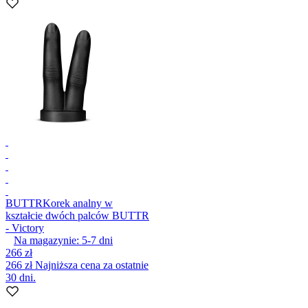
BUTTR
Korek analny w
kształcie dwóch palców BUTTR
- Victory
Na magazynie:
5-7
dni
266 zł
266 zł
Najniższa cena za ostatnie
30 dni.