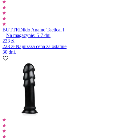
BUTTR
Dildo Analne Tactical I
Na magazynie:
5-7
dni
223 zł
223 zł
Najniższa cena za ostatnie
30 dni.