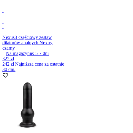
Nexus
3-częściowy zestaw
dilatorów analnych Nexus,
czarny
Na magazynie:
5-7
dni
322 zł
242 zł
Najniższa cena za ostatnie
30 dni.