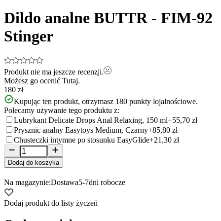
1
of
Dildo analne BUTTR - FIM-92
10
Stinger
Produkt nie ma jeszcze recenzji.
Możesz go ocenić
Tutaj.
180 zł
Kupując ten produkt, otrzymasz
180
punkty lojalnościowe.
Polecamy używanie tego produktu z:
Lubrykant Delicate Drops Anal Relaxing, 150 ml
+55,70 zł
Prysznic analny Easytoys Medium, Czarny
+85,80 zł
Chusteczki intymne po stosunku EasyGlide
+21,30 zł
Dodaj do koszyka
Na magazynie:
Dostawa
5-7
dni robocze
Dodaj produkt do listy życzeń