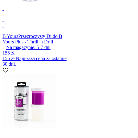
B Yours
Przezroczysty Dildo B
Yours Plus - Thrill 'n Drill
Na magazynie:
5-7
dni
155 zł
155 zł
Najniższa cena za ostatnie
30 dni.