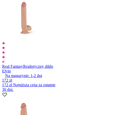
Real Fantasy
Realistyczny dildo
Elvin
Na magazynie:
1-2
dni
172 zł
172 zł
Najniższa cena za ostatnie
30 dni.