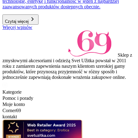
technologię, estetykę i funkcjonalność w jeden z najbardziej
zaawansowanych produktów dostępnych obecnie.
Czytaj więcej
Więcej wpisów
Sklep z
zmysłowymi akcesoriami i odzieżą Svet Užitka powstał w 2011
roku z zamiarem zapewnienia naszym klientom szerokiej gamy
produktów, które przynoszą przyjemność w różny sposób i
jednocześnie zapewniają doskonałe wrażenia zakupowe online.
Kategorie
Pomoc i porady
Moje konto
Corner69
kontakt