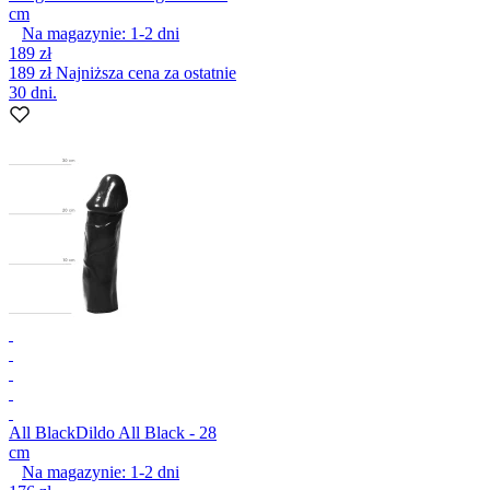
cm
Na magazynie:
1-2
dni
189 zł
189 zł
Najniższa cena za ostatnie
30 dni.
All Black
Dildo All Black - 28
cm
Na magazynie:
1-2
dni