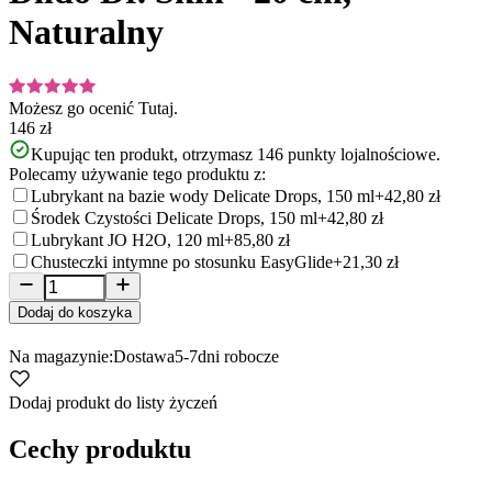
Naturalny
Możesz go ocenić
Tutaj.
146 zł
Kupując ten produkt, otrzymasz
146
punkty lojalnościowe.
Polecamy używanie tego produktu z:
Lubrykant na bazie wody Delicate Drops, 150 ml
+42,80 zł
Środek Czystości Delicate Drops, 150 ml
+42,80 zł
Lubrykant JO H2O, 120 ml
+85,80 zł
Chusteczki intymne po stosunku EasyGlide
+21,30 zł
Dodaj do koszyka
Na magazynie:
Dostawa
5-7
dni robocze
Dodaj produkt do listy życzeń
Cechy produktu