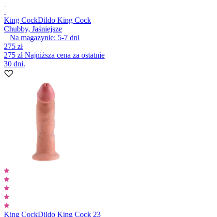
King Cock
Dildo King Cock
Chubby, Jaśniejsze
Na magazynie:
5-7
dni
275 zł
275 zł
Najniższa cena za ostatnie
30 dni.
King Cock
Dildo King Cock 23