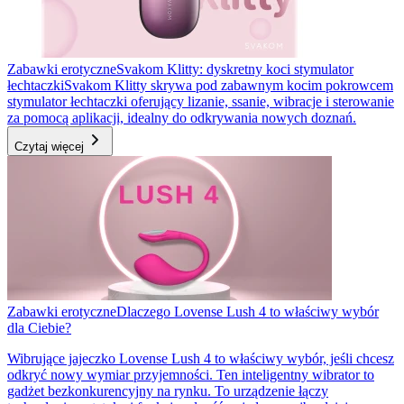
Zabawki erotyczne
Svakom Klitty: dyskretny koci stymulator
łechtaczki
Svakom Klitty skrywa pod zabawnym kocim pokrowcem
stymulator łechtaczki oferujący lizanie, ssanie, wibracje i sterowanie
za pomocą aplikacji, idealny do odkrywania nowych doznań.
Czytaj więcej
Zabawki erotyczne
Dlaczego Lovense Lush 4 to właściwy wybór
dla Ciebie?
Wibrujące jajeczko Lovense Lush 4 to właściwy wybór, jeśli chcesz
odkryć nowy wymiar przyjemności. Ten inteligentny wibrator to
gadżet bezkonkurencyjny na rynku. To urządzenie łączy