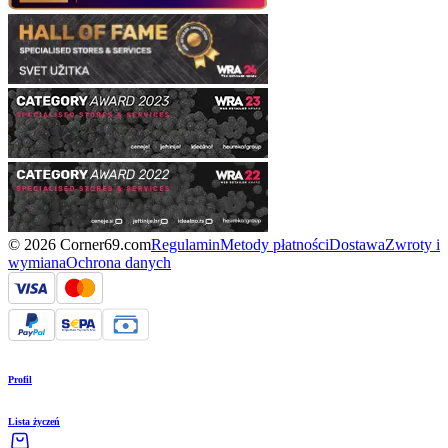
© 2026 Corner69.com
Regulamin
Metody płatności
Dostawa
Zwroty i
wymiana
Ochrona danych
Profil
Lista życzeń