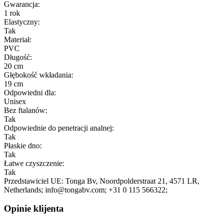
Gwarancja:
1 rok
Elastyczny:
Tak
Materiał:
PVC
Długość:
20 cm
Głębokość wkładania:
19 cm
Odpowiedni dla:
Unisex
Bez ftalanów:
Tak
Odpowiednie do penetracji analnej:
Tak
Płaskie dno:
Tak
Łatwe czyszczenie:
Tak
Przedstawiciel UE:
Tonga Bv
, Noordpolderstraat 21
, 4571 LR
,
Netherlands;
info@tongabv.com;
+31 0 115 566322;
Opinie klijenta