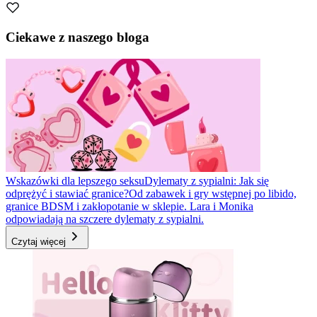
Ciekawe z naszego bloga
Wskazówki dla lepszego seksu
Dylematy z sypialni: Jak się
odprężyć i stawiać granice?
Od zabawek i gry wstępnej po libido,
granice BDSM i zakłopotanie w sklepie. Lara i Monika
odpowiadają na szczere dylematy z sypialni.
Czytaj więcej