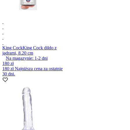
King Cock
King Cock dildo z
jądrami, 8.20 cm
Na magazynie:
1-2
dni
180 zł
180 zł
Najniższa cena za ostatnie
30 dni.