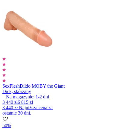
SexFlesh
Dildo MOBY the Giant
Dick, skórzany
Na magazynie:
1-2
dni
3 440 zł
6 815 zł
3 440 zł
Najniższa cena za
ostatnie 30 dni.
50%