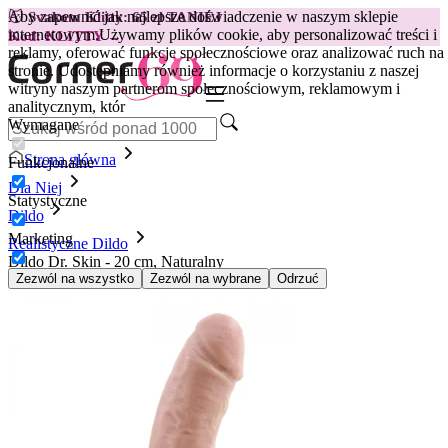
Aby zapewnić jak najlepsze doświadczenie w naszym sklepie
😽
Svakom Klitty: 65 zł TANIEJ
internetowym.
Używamy plików cookie, aby personalizować treści i
Kod: KLITTY →
reklamy, oferować funkcje społecznościowe oraz analizować ruch na
stronie. Udostępniamy również informacje o korzystaniu z naszej
witryny naszym partnerom społecznościowym, reklamowym i
analitycznym, któr
Wymagane
Strona główna
Funkcjonalne
Dla Niej
Statystyczne
Dildo
Marketing
Realistyczne Dildo
Dildo Dr. Skin - 20 cm, Naturalny
Zezwól na wszystko
Zezwól na wybrane
Odrzuć