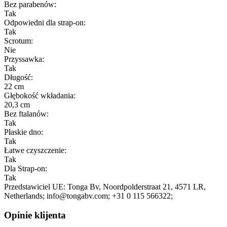
Bez parabenów:
Tak
Odpowiedni dla strap-on:
Tak
Scrotum:
Nie
Przyssawka:
Tak
Długość:
22 cm
Głębokość wkładania:
20,3 cm
Bez ftalanów:
Tak
Płaskie dno:
Tak
Łatwe czyszczenie:
Tak
Dla Strap-on:
Tak
Przedstawiciel UE:
Tonga Bv
, Noordpolderstraat 21
, 4571 LR
,
Netherlands;
info@tongabv.com;
+31 0 115 566322;
Opinie klijenta