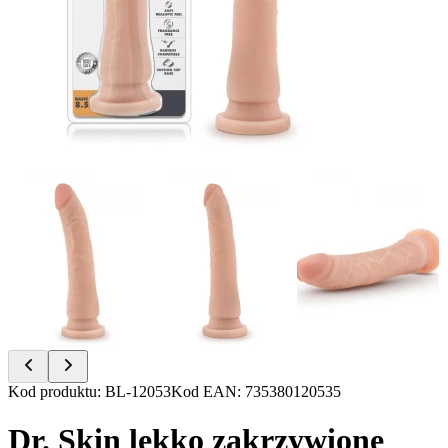
Item
Kod produktu
:
BL-12053
Kod EAN
:
735380120535
1
of
Dr. Skin lekko zakrzywione
6