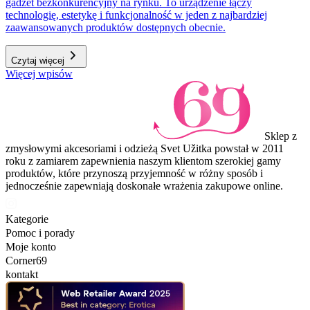
gadżet bezkonkurencyjny na rynku. To urządzenie łączy
technologię, estetykę i funkcjonalność w jeden z najbardziej
zaawansowanych produktów dostępnych obecnie.
Czytaj więcej
Więcej wpisów
Sklep z
zmysłowymi akcesoriami i odzieżą Svet Užitka powstał w 2011
roku z zamiarem zapewnienia naszym klientom szerokiej gamy
produktów, które przynoszą przyjemność w różny sposób i
jednocześnie zapewniają doskonałe wrażenia zakupowe online.
Kategorie
Pomoc i porady
Moje konto
Corner69
kontakt