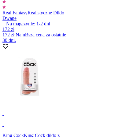
Real Fantasy
Realistyczne Dildo
Dwane
Na magazynie:
1-2
dni
172 zł
172 zł
Najniższa cena za ostatnie
30 dni.
King Cock
King Cock dildo z