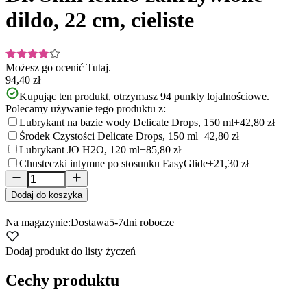
dildo, 22 cm, cieliste
Możesz go ocenić
Tutaj.
94,40 zł
Kupując ten produkt, otrzymasz
94
punkty lojalnościowe.
Polecamy używanie tego produktu z:
Lubrykant na bazie wody Delicate Drops, 150 ml
+42,80 zł
Środek Czystości Delicate Drops, 150 ml
+42,80 zł
Lubrykant JO H2O, 120 ml
+85,80 zł
Chusteczki intymne po stosunku EasyGlide
+21,30 zł
Dodaj do koszyka
Na magazynie:
Dostawa
5-7
dni robocze
Dodaj produkt do listy życzeń
Cechy produktu