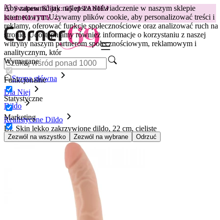
Aby zapewnić jak najlepsze doświadczenie w naszym sklepie
😽
Svakom Klitty: 65 zł TANIEJ
internetowym.
Używamy plików cookie, aby personalizować treści i
Kod: KLITTY →
reklamy, oferować funkcje społecznościowe oraz analizować ruch na
stronie. Udostępniamy również informacje o korzystaniu z naszej
witryny naszym partnerom społecznościowym, reklamowym i
analitycznym, któr
Wymagane
Strona główna
Funkcjonalne
Dla Niej
Statystyczne
Dildo
Marketing
Realistyczne Dildo
Dr. Skin lekko zakrzywione dildo, 22 cm, cieliste
Zezwól na wszystko
Zezwól na wybrane
Odrzuć