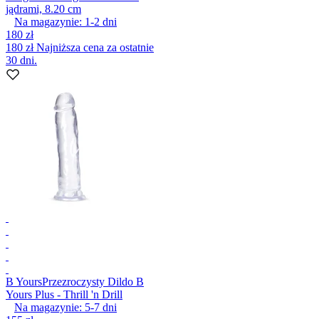
jądrami, 8.20 cm
Na magazynie:
1-2
dni
180 zł
180 zł
Najniższa cena za ostatnie
30 dni.
B Yours
Przezroczysty Dildo B
Yours Plus - Thrill 'n Drill
Na magazynie:
5-7
dni