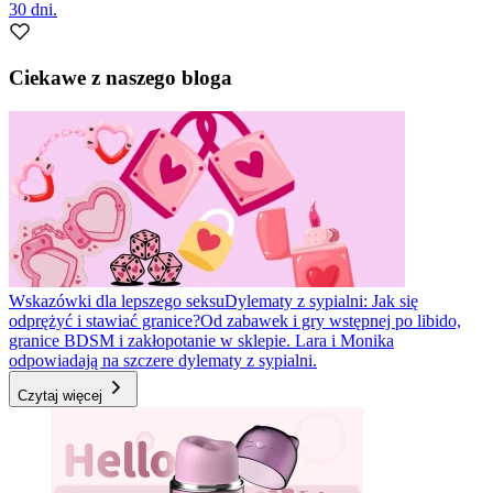
30 dni.
Ciekawe z naszego bloga
Wskazówki dla lepszego seksu
Dylematy z sypialni: Jak się
odprężyć i stawiać granice?
Od zabawek i gry wstępnej po libido,
granice BDSM i zakłopotanie w sklepie. Lara i Monika
odpowiadają na szczere dylematy z sypialni.
Czytaj więcej