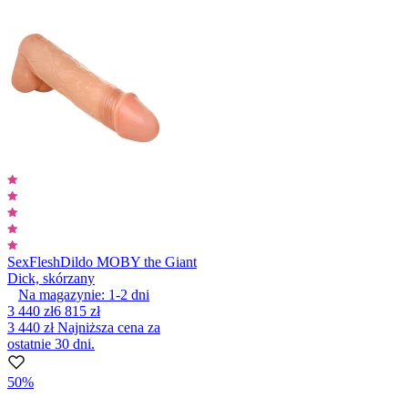
SexFlesh
Dildo MOBY the Giant
Dick, skórzany
Na magazynie:
1-2
dni
3 440 zł
6 815 zł
3 440 zł
Najniższa cena za
ostatnie 30 dni.
50%