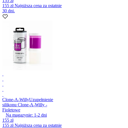
155 zł
155 zł
Najniższa cena za ostatnie
30 dni.
Clone-A-Willy
Uzupełnienie
silikonu Clone-A-Willy -
Fioletowe
Na magazynie:
1-2
dni
155 zł
155 zł
Najniższa cena za ostatnie