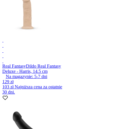
Real Fantasy
Dildo Real Fantasy
Deluxe - Harris, 14.5 cm
Na magazynie:
5-7
dni
129 zł
103 zł
Najniższa cena za ostatnie
30 dni.