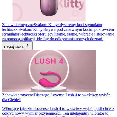
Zabawki erotyczne
Svakom Klitty: dyskretny koci stymulator
łechtaczki
Svakom Klitty skrywa pod zabawnym kocim pokrowcem
stymulator łechtaczki oferujący lizanie, ssanie, wibracje i sterowanie
za pomocą aplikacji, idealny do odkrywania nowych doznań.
Czytaj więcej
Zabawki erotyczne
Dlaczego Lovense Lush 4 to właściwy wybór
dla Ciebie?
Wibrujące jajeczko Lovense Lush 4 to właściwy wybór, jeśli chcesz
odkryć nowy wymiar przyjemności. Ten inteligentny wibrator to