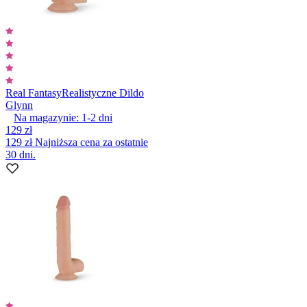
Real Fantasy
Realistyczne Dildo
Glynn
Na magazynie:
1-2
dni
129 zł
129 zł
Najniższa cena za ostatnie
30 dni.