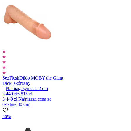
SexFlesh
Dildo MOBY the Giant
Dick, skórzany
Na magazynie:
1-2
dni
3 440 zł
6 815 zł
3 440 zł
Najniższa cena za
ostatnie 30 dni.
50%