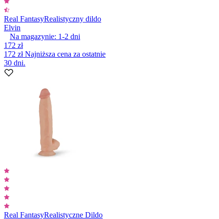
Real Fantasy
Realistyczny dildo
Elvin
Na magazynie:
1-2
dni
172 zł
172 zł
Najniższa cena za ostatnie
30 dni.
Real Fantasy
Realistyczne Dildo