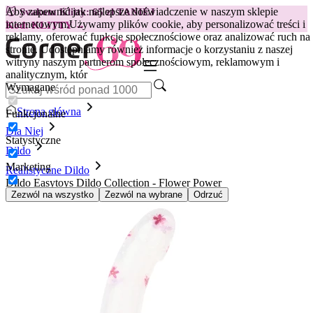
Aby zapewnić jak najlepsze doświadczenie w naszym sklepie
😽
Svakom Klitty: 65 zł TANIEJ
internetowym.
Używamy plików cookie, aby personalizować treści i
Kod: KLITTY →
reklamy, oferować funkcje społecznościowe oraz analizować ruch na
stronie. Udostępniamy również informacje o korzystaniu z naszej
witryny naszym partnerom społecznościowym, reklamowym i
analitycznym, któr
Wymagane
Strona główna
Funkcjonalne
Dla Niej
Statystyczne
Dildo
Marketing
Realistyczne Dildo
Dildo Easytoys Dildo Collection - Flower Power
Zezwól na wszystko
Zezwól na wybrane
Odrzuć