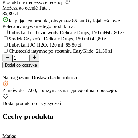
Produkt nie ma jeszcze recenzji.
Możesz go ocenić
Tutaj.
85,80 zł
Kupując ten produkt, otrzymasz
85
punkty lojalnościowe.
Polecamy używanie tego produktu z:
Lubrykant na bazie wody Delicate Drops, 150 ml
+42,80 zł
Środek Czystości Delicate Drops, 150 ml
+42,80 zł
Lubrykant JO H2O, 120 ml
+85,80 zł
Chusteczki intymne po stosunku EasyGlide
+21,30 zł
Dodaj do koszyka
Na magazynie:
Dostawa
1-2
dni robocze
Zamów
do 17:00
, a otrzymasz następnego dnia roboczego.
Dodaj produkt do listy życzeń
Cechy produktu
Marka: