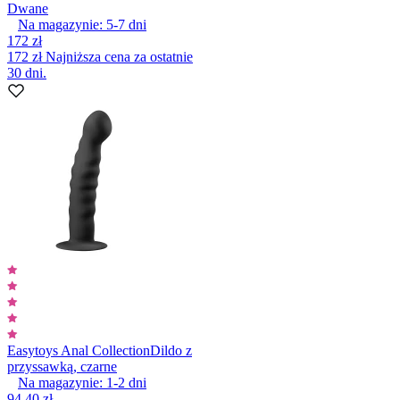
Dwane
Na magazynie:
5-7
dni
172 zł
172 zł
Najniższa cena za ostatnie
30 dni.
Easytoys Anal Collection
Dildo z
przyssawką, czarne
Na magazynie:
1-2
dni
94,40 zł