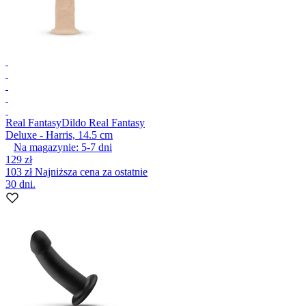
Real Fantasy
Dildo Real Fantasy
Deluxe - Harris, 14.5 cm
Na magazynie:
5-7
dni
129 zł
103 zł
Najniższa cena za ostatnie
30 dni.