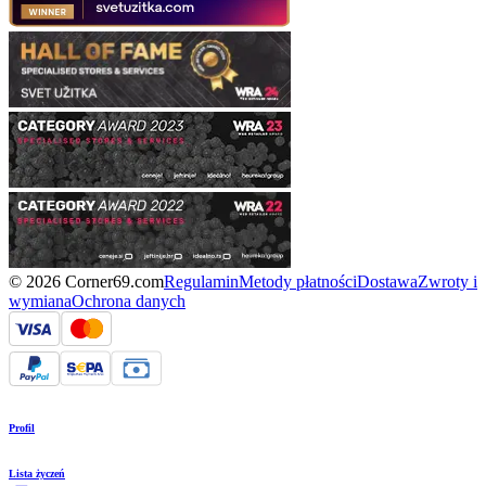
© 2026 Corner69.com
Regulamin
Metody płatności
Dostawa
Zwroty i
wymiana
Ochrona danych
Profil
Lista życzeń