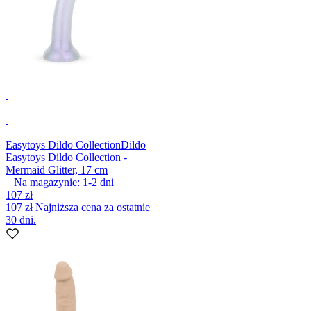
Easytoys Dildo Collection
Dildo
Easytoys Dildo Collection -
Mermaid Glitter, 17 cm
Na magazynie:
1-2
dni
107 zł
107 zł
Najniższa cena za ostatnie
30 dni.