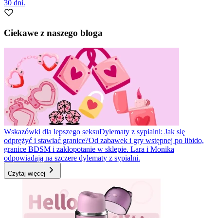
30 dni.
Ciekawe z naszego bloga
Wskazówki dla lepszego seksu
Dylematy z sypialni: Jak się
odprężyć i stawiać granice?
Od zabawek i gry wstępnej po libido,
granice BDSM i zakłopotanie w sklepie. Lara i Monika
odpowiadają na szczere dylematy z sypialni.
Czytaj więcej