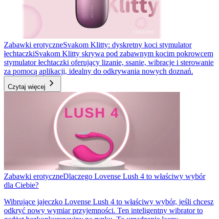
Zabawki erotyczne
Svakom Klitty: dyskretny koci stymulator
łechtaczki
Svakom Klitty skrywa pod zabawnym kocim pokrowcem
stymulator łechtaczki oferujący lizanie, ssanie, wibracje i sterowanie
za pomocą aplikacji, idealny do odkrywania nowych doznań.
Czytaj więcej
Zabawki erotyczne
Dlaczego Lovense Lush 4 to właściwy wybór
dla Ciebie?
Wibrujące jajeczko Lovense Lush 4 to właściwy wybór, jeśli chcesz
odkryć nowy wymiar przyjemności. Ten inteligentny wibrator to