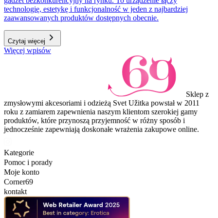
gadżet bezkonkurencyjny na rynku. To urządzenie łączy
technologię, estetykę i funkcjonalność w jeden z najbardziej
zaawansowanych produktów dostępnych obecnie.
Czytaj więcej
Więcej wpisów
Sklep z
zmysłowymi akcesoriami i odzieżą Svet Užitka powstał w 2011
roku z zamiarem zapewnienia naszym klientom szerokiej gamy
produktów, które przynoszą przyjemność w różny sposób i
jednocześnie zapewniają doskonałe wrażenia zakupowe online.
Kategorie
Pomoc i porady
Moje konto
Corner69
kontakt