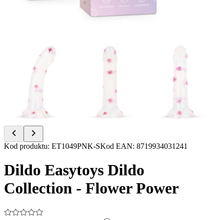
Item
Kod produktu
:
ET1049PNK-S
Kod EAN
:
8719934031241
1
of
Dildo Easytoys Dildo
7
Collection - Flower Power