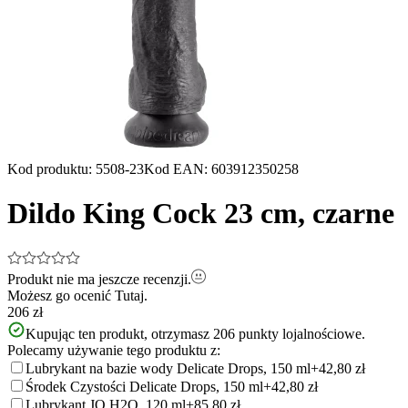
Kod produktu
:
5508-23
Kod EAN
:
603912350258
Dildo King Cock 23 cm, czarne
Produkt nie ma jeszcze recenzji.
Możesz go ocenić
Tutaj.
206 zł
Kupując ten produkt, otrzymasz
206
punkty lojalnościowe.
Polecamy używanie tego produktu z:
Lubrykant na bazie wody Delicate Drops, 150 ml
+42,80 zł
Środek Czystości Delicate Drops, 150 ml
+42,80 zł
Lubrykant JO H2O, 120 ml
+85,80 zł