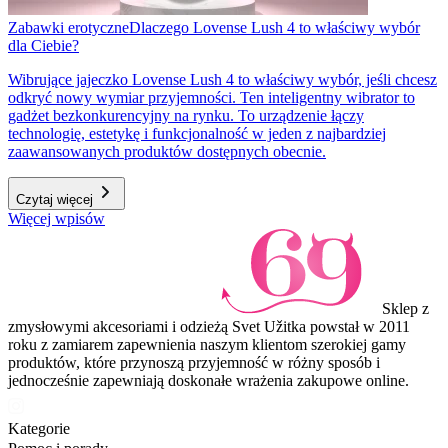
Zabawki erotyczne
Dlaczego Lovense Lush 4 to właściwy wybór
dla Ciebie?
Wibrujące jajeczko Lovense Lush 4 to właściwy wybór, jeśli chcesz
odkryć nowy wymiar przyjemności. Ten inteligentny wibrator to
gadżet bezkonkurencyjny na rynku. To urządzenie łączy
technologię, estetykę i funkcjonalność w jeden z najbardziej
zaawansowanych produktów dostępnych obecnie.
Czytaj więcej
Więcej wpisów
Sklep z
zmysłowymi akcesoriami i odzieżą Svet Užitka powstał w 2011
roku z zamiarem zapewnienia naszym klientom szerokiej gamy
produktów, które przynoszą przyjemność w różny sposób i
jednocześnie zapewniają doskonałe wrażenia zakupowe online.
Kategorie