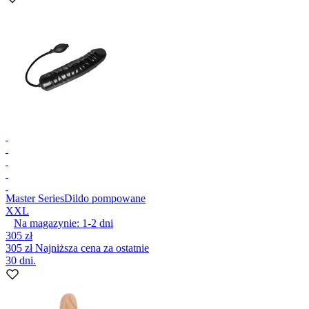
Master Series
Dildo pompowane
XXL
Na magazynie:
1-2
dni
305 zł
305 zł
Najniższa cena za ostatnie
30 dni.