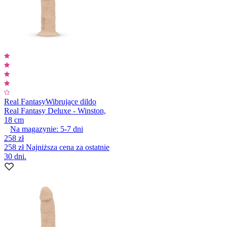
Real Fantasy
Wibrujące dildo
Real Fantasy Deluxe - Winston,
18 cm
Na magazynie:
5-7
dni
258 zł
258 zł
Najniższa cena za ostatnie
30 dni.