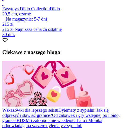
Easytoys Dildo Collection
Dildo
29,5 cm, czarne
Na magazynie:
5-7
dni
215 zł
215 zł
Najniższa cena za ostatnie
30 dni.
Ciekawe z naszego bloga
Wskazówki dla lepszego seksu
Dylematy z sypialni: Jak się
odprężyć i stawiać granice?
Od zabawek i gry wstępnej po libido,
granice BDSM i zakłopotanie w sklepie. Lara i Monika
odpowiadają na szczere dylematy z sypialni.