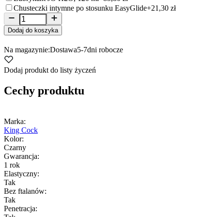
Chusteczki intymne po stosunku EasyGlide
+21,30 zł
Dodaj do koszyka
Na magazynie:
Dostawa
5-7
dni robocze
Dodaj produkt do listy życzeń
Cechy produktu
Marka:
King Cock
Kolor:
Czarny
Gwarancja:
1 rok
Elastyczny:
Tak
Bez ftalanów:
Tak
Penetracja: