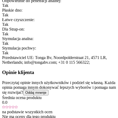
Odpowiednie do penetracji analnej:
Tak
Płaskie dno:
Tak
Łatwe czyszczenie:
Tak
Dla Strap-on:
Tak
Stymulacja analna:
Tak
Stymulacja pochwy:
Tak
Przedstawiciel UE:
Tonga Bv
, Noordpolderstraat 21
, 4571 LR
,
Netherlands;
info@tongabv.com;
+31 0 115 566322;
Opinie klijenta
Przeczytaj opinie innych użytkowników i podziel się własną. Każda
opinia pomaga innym dokonywać lepszych wyborów i pomaga nam
się rozwijać!
Oddaj mnenje
Średnia ocena produktu
0.0
na podstawie wszystkich ocen
Nie ma oceny dla tego produktu