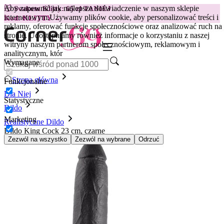
Aby zapewnić jak najlepsze doświadczenie w naszym sklepie
😽
Svakom Klitty: 65 zł TANIEJ
internetowym.
Używamy plików cookie, aby personalizować treści i
Kod: KLITTY →
reklamy, oferować funkcje społecznościowe oraz analizować ruch na
stronie. Udostępniamy również informacje o korzystaniu z naszej
witryny naszym partnerom społecznościowym, reklamowym i
analitycznym, któr
Wymagane
Strona główna
Funkcjonalne
Dla Niej
Statystyczne
Dildo
Marketing
Realistyczne Dildo
Dildo King Cock 23 cm, czarne
Zezwól na wszystko
Zezwól na wybrane
Odrzuć