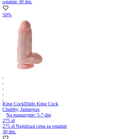
ostatnie 30 dni.
50%
King Cock
Dildo King Cock
Chubby, Jaśniejsze
Na magazynie:
5-7
dni
275 zł
275 zł
Najniższa cena za ostatnie
30 dni.