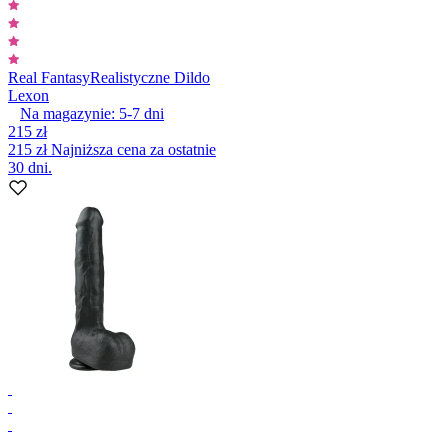
Real Fantasy
Realistyczne Dildo
Lexon
Na magazynie:
5-7
dni
215 zł
215 zł
Najniższa cena za ostatnie
30 dni.