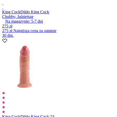
King Cock
Dildo King Cock
Chubby, Jaśniejsze
Na magazynie:
5-7
dni
275 zł
275 zł
Najniższa cena za ostatnie
30 dni.
King Cock
Dildo King Cock 23