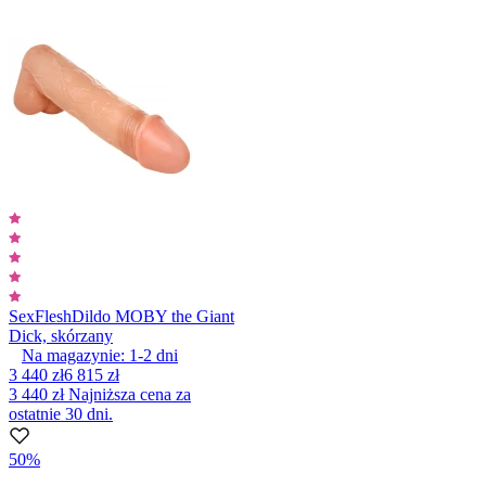
SexFlesh
Dildo MOBY the Giant
Dick, skórzany
Na magazynie:
1-2
dni
3 440 zł
6 815 zł
3 440 zł
Najniższa cena za
ostatnie 30 dni.
50%