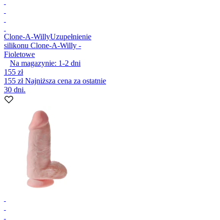
Clone-A-Willy
Uzupełnienie
silikonu Clone-A-Willy -
Fioletowe
Na magazynie:
1-2
dni
155 zł
155 zł
Najniższa cena za ostatnie
30 dni.