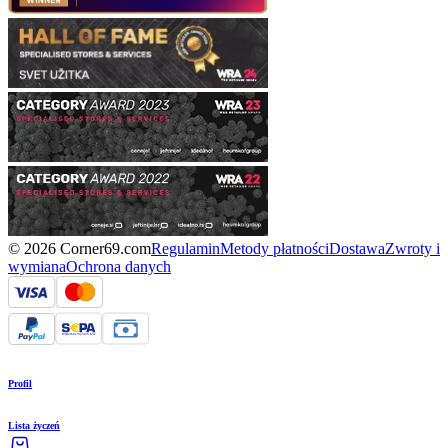
© 2026 Corner69.com
Regulamin
Metody płatności
Dostawa
Zwroty i
wymiana
Ochrona danych
Profil
Lista życzeń