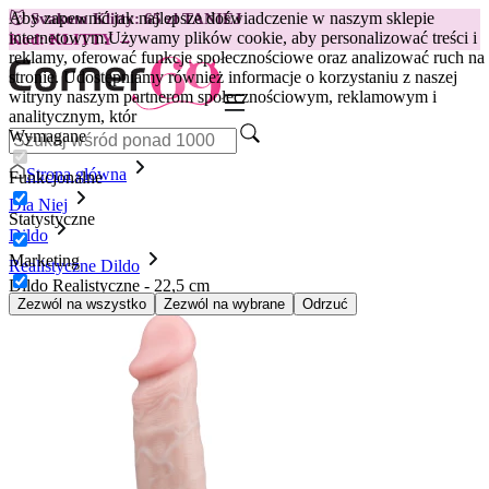
Aby zapewnić jak najlepsze doświadczenie w naszym sklepie
😽
Svakom Klitty: 65 zł TANIEJ
internetowym.
Używamy plików cookie, aby personalizować treści i
Kod: KLITTY →
reklamy, oferować funkcje społecznościowe oraz analizować ruch na
stronie. Udostępniamy również informacje o korzystaniu z naszej
witryny naszym partnerom społecznościowym, reklamowym i
analitycznym, któr
Wymagane
Strona główna
Funkcjonalne
Dla Niej
Statystyczne
Dildo
Marketing
Realistyczne Dildo
Dildo Realistyczne - 22,5 cm
Zezwól na wszystko
Zezwól na wybrane
Odrzuć