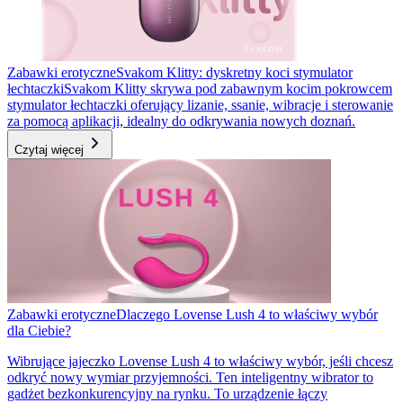
Zabawki erotyczne
Svakom Klitty: dyskretny koci stymulator
łechtaczki
Svakom Klitty skrywa pod zabawnym kocim pokrowcem
stymulator łechtaczki oferujący lizanie, ssanie, wibracje i sterowanie
za pomocą aplikacji, idealny do odkrywania nowych doznań.
Czytaj więcej
Zabawki erotyczne
Dlaczego Lovense Lush 4 to właściwy wybór
dla Ciebie?
Wibrujące jajeczko Lovense Lush 4 to właściwy wybór, jeśli chcesz
odkryć nowy wymiar przyjemności. Ten inteligentny wibrator to
gadżet bezkonkurencyjny na rynku. To urządzenie łączy