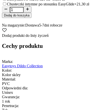
Chusteczki intymne po stosunku EasyGlide
+21,30 zł
Dodaj do koszyka
Na magazynie:
Dostawa
5-7
dni robocze
Dodaj produkt do listy życzeń
Cechy produktu
Marka:
Easytoys Dildo Collection
Kolor:
Kolor skóry
Materiał:
PVC
Odpowiedni dla:
Unisex
Gwarancja:
1 rok
Penetracja: