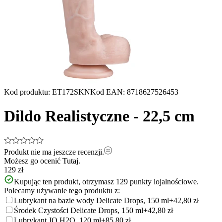
Kod produktu
:
ET172SKN
Kod EAN
:
8718627526453
Dildo Realistyczne - 22,5 cm
Produkt nie ma jeszcze recenzji.
Możesz go ocenić
Tutaj.
129 zł
Kupując ten produkt, otrzymasz
129
punkty lojalnościowe.
Polecamy używanie tego produktu z:
Lubrykant na bazie wody Delicate Drops, 150 ml
+42,80 zł
Środek Czystości Delicate Drops, 150 ml
+42,80 zł
Lubrykant JO H2O, 120 ml
+85,80 zł