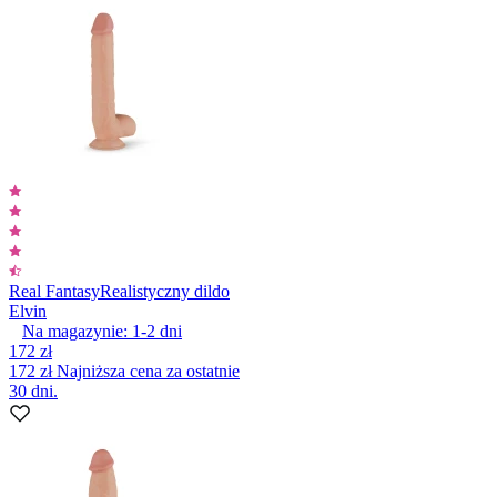
Real Fantasy
Realistyczny dildo
Elvin
Na magazynie:
1-2
dni
172 zł
172 zł
Najniższa cena za ostatnie
30 dni.