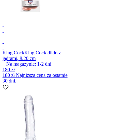
King Cock
King Cock dildo z
jądrami, 8.20 cm
Na magazynie:
1-2
dni
180 zł
180 zł
Najniższa cena za ostatnie
30 dni.