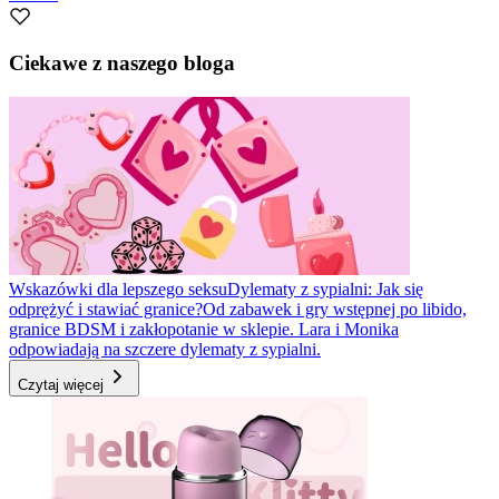
Ciekawe z naszego bloga
Wskazówki dla lepszego seksu
Dylematy z sypialni: Jak się
odprężyć i stawiać granice?
Od zabawek i gry wstępnej po libido,
granice BDSM i zakłopotanie w sklepie. Lara i Monika
odpowiadają na szczere dylematy z sypialni.
Czytaj więcej