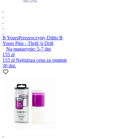
B Yours
Przezroczysty Dildo B
Yours Plus - Thrill 'n Drill
Na magazynie:
5-7
dni
155 zł
155 zł
Najniższa cena za ostatnie
30 dni.