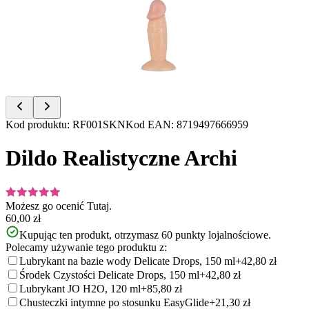
of
8
Item
Kod produktu
:
RF001SKN
Kod EAN
:
8719497666959
1
of
Dildo Realistyczne Archi
8
Możesz go ocenić
Tutaj.
60,00 zł
Kupując ten produkt, otrzymasz
60
punkty lojalnościowe.
Polecamy używanie tego produktu z:
Lubrykant na bazie wody Delicate Drops, 150 ml
+42,80 zł
Środek Czystości Delicate Drops, 150 ml
+42,80 zł
Lubrykant JO H2O, 120 ml
+85,80 zł
Chusteczki intymne po stosunku EasyGlide
+21,30 zł