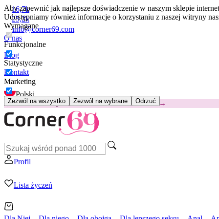
Aby zapewnić jak najlepsze doświadczenie w naszym sklepie intern
16,7k
Udostępniamy również informacje o korzystaniu z naszej witryny n
25,2k
Wymagane
info@corner69.com
O nas
Funkcjonalne
Blog
Statystyczne
Kontakt
Marketing
Polski
Zezwól na wszystko
Zezwól na wybrane
Odrzuć
😽
Svakom Klitty: 65 zł TANIEJ
Kod: KLITTY →
Profil
Lista życzeń
Dla Niej
Dla niego
Dla obojga
Dla lepszego seksu
Anal
Ap