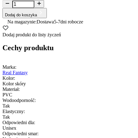
Dodaj do koszyka
Na magazynie:
Dostawa
5-7
dni robocze
Dodaj produkt do listy życzeń
Cechy produktu
Marka:
Real Fantasy
Kolor:
Kolor skóry
Materiał:
PVC
Wodoodporność:
Tak
Elastyczny:
Tak
Odpowiedni dla:
Unisex
Odpowiedni smar: