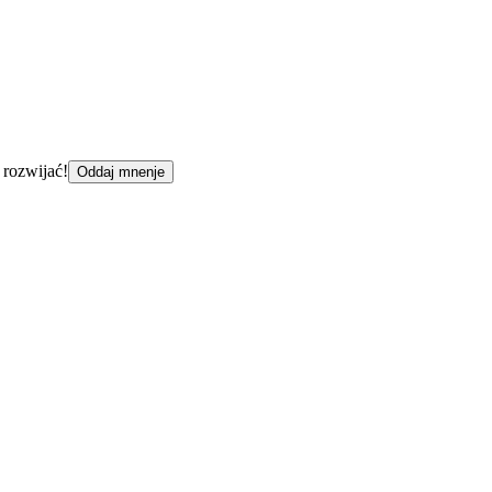
 rozwijać!
Oddaj mnenje