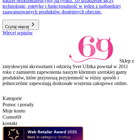
gadżet bezkonkurencyjny na rynku. To urządzenie łączy
technologię, estetykę i funkcjonalność w jeden z najbardziej
zaawansowanych produktów dostępnych obecnie.
Czytaj więcej
Więcej wpisów
Sklep z
zmysłowymi akcesoriami i odzieżą Svet Užitka powstał w 2011
roku z zamiarem zapewnienia naszym klientom szerokiej gamy
produktów, które przynoszą przyjemność w różny sposób i
jednocześnie zapewniają doskonałe wrażenia zakupowe online.
Kategorie
Pomoc i porady
Moje konto
Corner69
kontakt