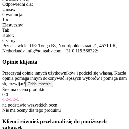
Odpowiedni dla:
Unisex
Gwarancja:
1 rok
Elastyczny:
Tak
Kolor:
Czarny
Przedstawiciel UE:
Tonga Bv
, Noordpolderstraat 21
, 4571 LR
,
Netherlands;
info@tongabv.com;
+31 0 115 566322;
Opinie klijenta
Przeczytaj opinie innych użytkowników i podziel się własną. Każda
opinia pomaga innym dokonywać lepszych wyborów i pomaga nam
się rozwijać!
Oddaj mnenje
Średnia ocena produktu
0.0
na podstawie wszystkich ocen
Nie ma oceny dla tego produktu
Klienci również przekonali się do poniższych
zabawek...