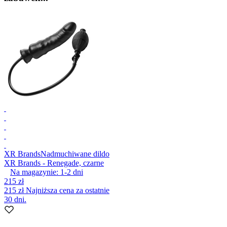
XR Brands
Nadmuchiwane dildo
XR Brands - Renegade, czarne
Na magazynie:
1-2
dni
215 zł
215 zł
Najniższa cena za ostatnie
30 dni.