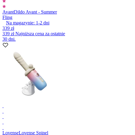
Avant
Dildo Avant - Summer
Fling
Na magazynie:
1-2
dni
339 zł
339 zł
Najniższa cena za ostatnie
30 dni.
Lovense
Lovense Spinel