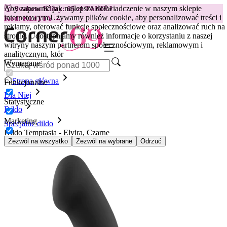
Aby zapewnić jak najlepsze doświadczenie w naszym sklepie
😽
Svakom Klitty: 65 zł TANIEJ
internetowym.
Używamy plików cookie, aby personalizować treści i
Kod: KLITTY →
reklamy, oferować funkcje społecznościowe oraz analizować ruch na
stronie. Udostępniamy również informacje o korzystaniu z naszej
witryny naszym partnerom społecznościowym, reklamowym i
analitycznym, któr
Wymagane
Strona główna
Funkcjonalne
Dla Niej
Statystyczne
Dildo
Marketing
Specjalne dildo
Dildo Temptasia - Elvira, Czarne
Zezwól na wszystko
Zezwól na wybrane
Odrzuć