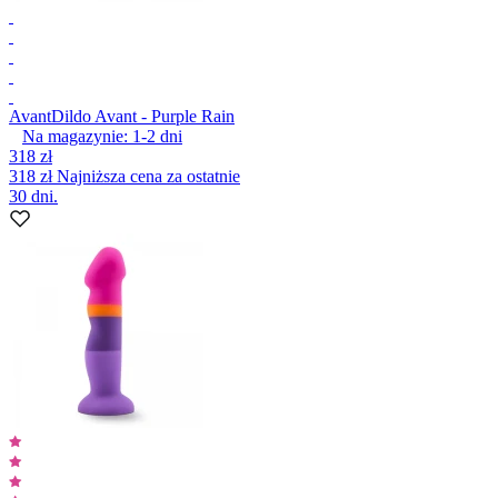
Avant
Dildo Avant - Purple Rain
Na magazynie:
1-2
dni
318 zł
318 zł
Najniższa cena za ostatnie
30 dni.