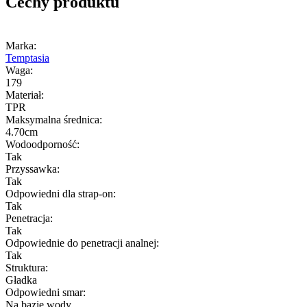
Cechy produktu
Marka:
Temptasia
Waga:
179
Materiał:
TPR
Maksymalna średnica:
4.70cm
Wodoodporność:
Tak
Przyssawka:
Tak
Odpowiedni dla strap-on:
Tak
Penetracja:
Tak
Odpowiednie do penetracji analnej:
Tak
Struktura:
Gładka
Odpowiedni smar:
Na bazie wody