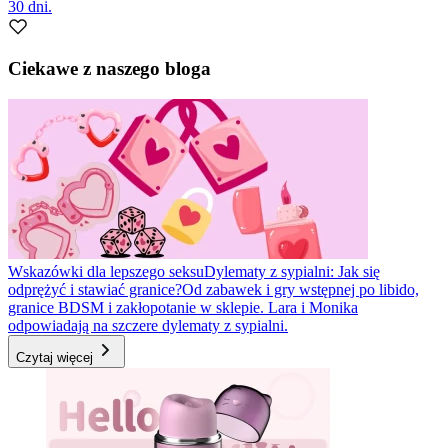
30 dni.
Ciekawe z naszego bloga
Wskazówki dla lepszego seksu
Dylematy z sypialni: Jak się
odprężyć i stawiać granice?
Od zabawek i gry wstępnej po libido,
granice BDSM i zakłopotanie w sklepie. Lara i Monika
odpowiadają na szczere dylematy z sypialni.
Czytaj więcej