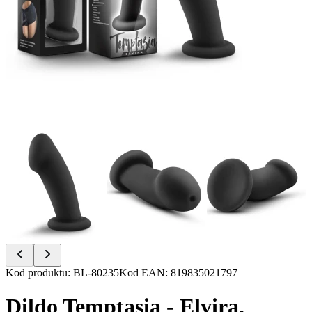
Item
Kod produktu
:
BL-80235
Kod EAN
:
819835021797
1
of
Dildo Temptasia - Elvira,
6