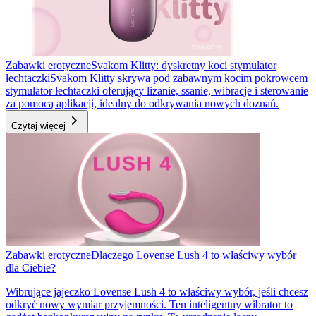
Zabawki erotyczne
Svakom Klitty: dyskretny koci stymulator
łechtaczki
Svakom Klitty skrywa pod zabawnym kocim pokrowcem
stymulator łechtaczki oferujący lizanie, ssanie, wibracje i sterowanie
za pomocą aplikacji, idealny do odkrywania nowych doznań.
Czytaj więcej
Zabawki erotyczne
Dlaczego Lovense Lush 4 to właściwy wybór
dla Ciebie?
Wibrujące jajeczko Lovense Lush 4 to właściwy wybór, jeśli chcesz
odkryć nowy wymiar przyjemności. Ten inteligentny wibrator to