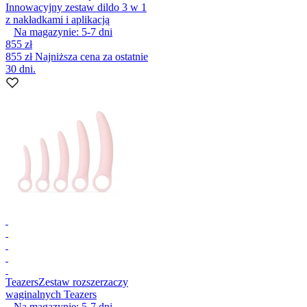
Innowacyjny zestaw dildo 3 w 1
z nakładkami i aplikacją
Na magazynie:
5-7
dni
855 zł
855 zł
Najniższa cena za ostatnie
30 dni.
Teazers
Zestaw rozszerzaczy
waginalnych Teazers
Na magazynie:
5-7
dni