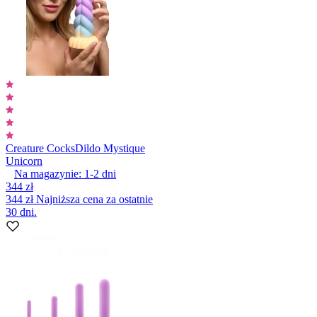
Creature Cocks
Dildo Mystique
Unicorn
Na magazynie:
1-2
dni
344 zł
344 zł
Najniższa cena za ostatnie
30 dni.