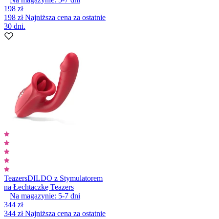
198 zł
198 zł
Najniższa cena za ostatnie
30 dni.
Teazers
DILDO z Stymulatorem
na Łechtaczkę Teazers
Na magazynie:
5-7
dni
344 zł
344 zł
Najniższa cena za ostatnie