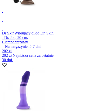
Dr Skin
Wibrujący dildo Dr. Skin
- Dr. Joe, 20 cm,
Ciemnobrązowy
Na magazynie:
5-7
dni
202 zł
202 zł
Najniższa cena za ostatnie
30 dni.