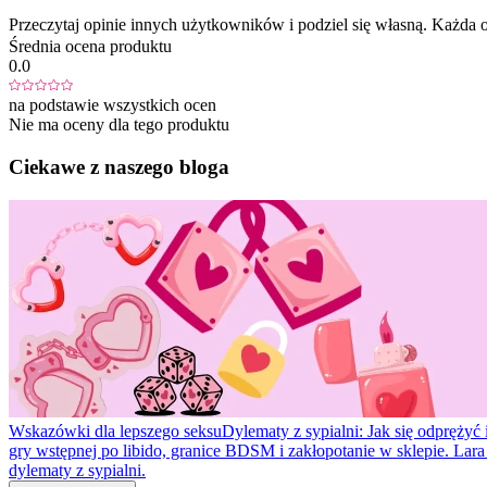
Przeczytaj opinie innych użytkowników i podziel się własną. Każd
Średnia ocena produktu
0.0
na podstawie wszystkich ocen
Nie ma oceny dla tego produktu
Ciekawe z naszego bloga
Wskazówki dla lepszego seksu
Dylematy z sypialni: Jak się odprężyć 
gry wstępnej po libido, granice BDSM i zakłopotanie w sklepie. Lar
dylematy z sypialni.