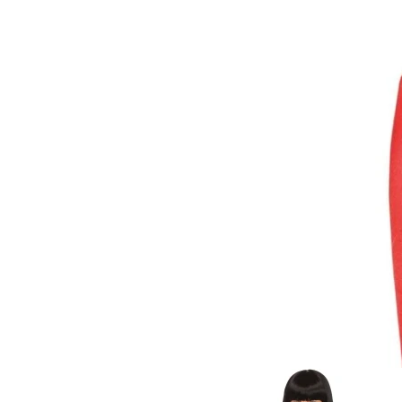
Item
1