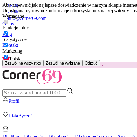
Aby zapewnić jak najlepsze doświadczenie w naszym sklepie intern
16,7k
Udostępniamy również informacje o korzystaniu z naszej witryny n
25,2k
Wymagane
info@corner69.com
O nas
Funkcjonalne
Blog
Statystyczne
Kontakt
Marketing
Polski
Zezwól na wszystko
Zezwól na wybrane
Odrzuć
😽
Svakom Klitty: 65 zł TANIEJ
Kod: KLITTY →
Profil
Lista życzeń
Dla Niej
Dla niego
Dla obojga
Dla lepszego seksu
Anal
Ap