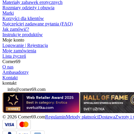
Materiały zabawek erotycznych
Rozmiary odzieży i obuwia
Marki
Korzyści dla klientów
Najczęściej zadawane pytania (FAQ)
Jak zamówić?
Instrukcje produktów
Moje konto
Logowanie | Rejestracja
Moje zamówienia
Lista życzeń
Corner69
O nas
Ambasadorzy
Kontakt
kontakt
info@corner69.com
© 2026 Corner69.com
Regulamin
Metody płatności
Dostawa
Zwroty i