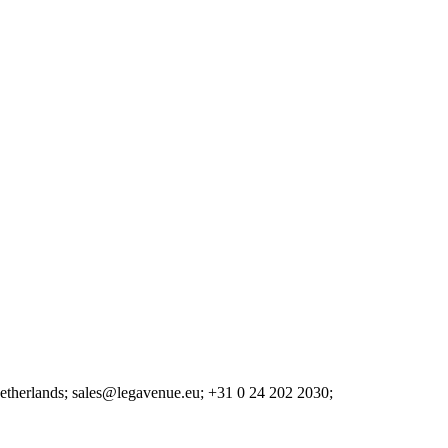
etherlands;
sales@legavenue.eu;
+31 0 24 202 2030;