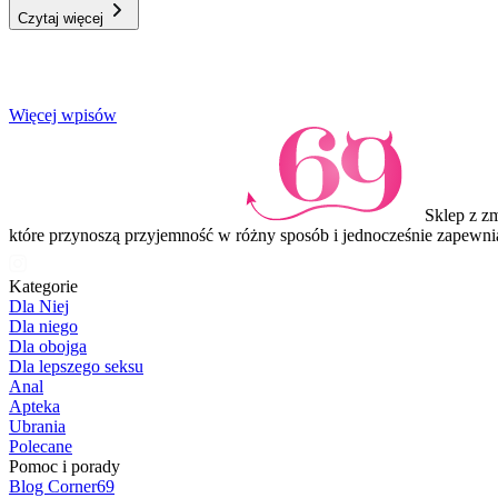
Czytaj więcej
Item
Więcej wpisów
1
of
3
Sklep z z
które przynoszą przyjemność w różny sposób i jednocześnie zapewni
Kategorie
Dla Niej
Dla niego
Dla obojga
Dla lepszego seksu
Anal
Apteka
Ubrania
Polecane
Pomoc i porady
Blog Corner69