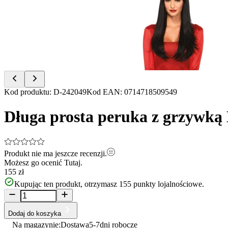
of
2
Item
Kod produktu
:
D-242049
Kod EAN
:
0714718509549
1
of
Długa prosta peruka z grzywką 
2
Produkt nie ma jeszcze recenzji.
Możesz go ocenić
Tutaj.
155 zł
Kupując ten produkt, otrzymasz
155
punkty lojalnościowe.
Dodaj do koszyka
Na magazynie:
Dostawa
5-7
dni robocze