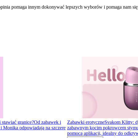
a opinia pomaga innym dokonywać lepszych wyborów i pomaga nam się
i stawiać granice?
Od zabawek i
Zabawki erotyczne
Svakom Klitty: d
a i Monika odpowiadają na szczere
zabawnym kocim pokrowcem stymulator
pomocą aplikacji, idealny do odkr