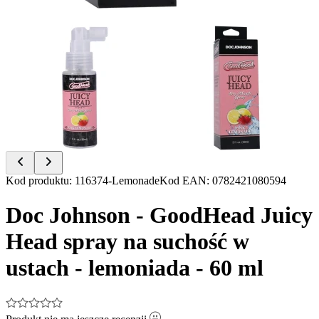
Item
Kod produktu
:
116374-Lemonade
Kod EAN
:
0782421080594
1
of
Doc Johnson - GoodHead Juicy
2
Head spray na suchość w
ustach - lemoniada - 60 ml