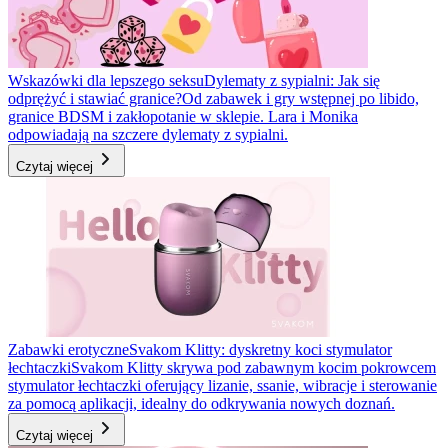
Wskazówki dla lepszego seksu
Dylematy z sypialni: Jak się
odprężyć i stawiać granice?
Od zabawek i gry wstępnej po libido,
granice BDSM i zakłopotanie w sklepie. Lara i Monika
odpowiadają na szczere dylematy z sypialni.
Czytaj więcej
Zabawki erotyczne
Svakom Klitty: dyskretny koci stymulator
łechtaczki
Svakom Klitty skrywa pod zabawnym kocim pokrowcem
stymulator łechtaczki oferujący lizanie, ssanie, wibracje i sterowanie
za pomocą aplikacji, idealny do odkrywania nowych doznań.
Czytaj więcej