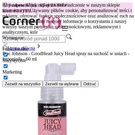
Aby zapewnić jak najlepsze doświadczenie w naszym sklepie
😽
Svakom Klitty: 65 zł TANIEJ
internetowym.
Używamy plików cookie, aby personalizować treści i
Kod: KLITTY →
reklamy, oferować funkcje społecznościowe oraz analizować ruch na
stronie. Udostępniamy również informacje o korzystaniu z naszej
witryny naszym partnerom społecznościowym, reklamowym i
analitycznym, któr
Wymagane
Strona główna
Funkcjonalne
Doc Johnson - GoodHead Juicy Head spray na suchość w ustach -
lemoniada - 60 ml
Statystyczne
Marketing
Zezwól na wszystko
Zezwól na wybrane
Odrzuć