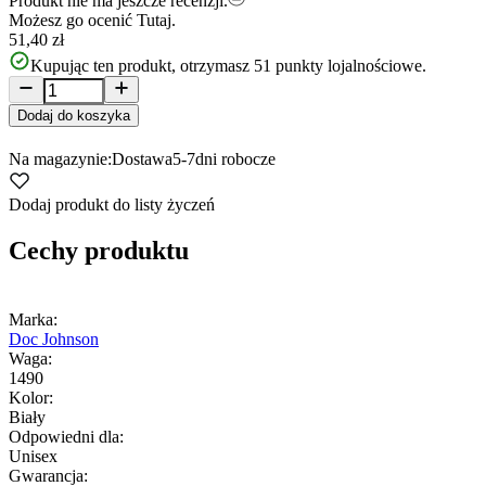
Produkt nie ma jeszcze recenzji.
Możesz go ocenić
Tutaj.
51,40 zł
Kupując ten produkt, otrzymasz
51
punkty lojalnościowe.
Dodaj do koszyka
Na magazynie:
Dostawa
5-7
dni robocze
Dodaj produkt do listy życzeń
Cechy produktu
Marka:
Doc Johnson
Waga:
1490
Kolor:
Biały
Odpowiedni dla:
Unisex
Gwarancja: