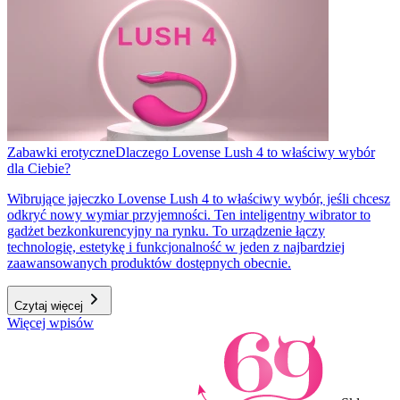
Zabawki erotyczne
Dlaczego Lovense Lush 4 to właściwy wybór
dla Ciebie?
Wibrujące jajeczko Lovense Lush 4 to właściwy wybór, jeśli chcesz
odkryć nowy wymiar przyjemności. Ten inteligentny wibrator to
gadżet bezkonkurencyjny na rynku. To urządzenie łączy
technologię, estetykę i funkcjonalność w jeden z najbardziej
zaawansowanych produktów dostępnych obecnie.
Czytaj więcej
Więcej wpisów