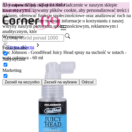
Aby zapewnić jak najlepsze doświadczenie w naszym sklepie
😽
Svakom Klitty: 65 zł TANIEJ
internetowym.
Używamy plików cookie, aby personalizować treści i
Kod: KLITTY →
reklamy, oferować funkcje społecznościowe oraz analizować ruch na
stronie. Udostępniamy również informacje o korzystaniu z naszej
witryny naszym partnerom społecznościowym, reklamowym i
analitycznym, któr
Wymagane
Strona główna
Funkcjonalne
Doc Johnson - GoodHead Juicy Head spray na suchość w ustach -
wata cukrowa - 60 ml
Statystyczne
Marketing
Zezwól na wszystko
Zezwól na wybrane
Odrzuć