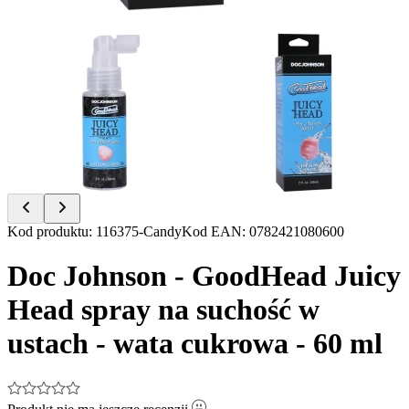
Item
Kod produktu
:
116375-Candy
Kod EAN
:
0782421080600
1
of
Doc Johnson - GoodHead Juicy
2
Head spray na suchość w
ustach - wata cukrowa - 60 ml