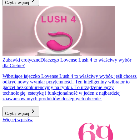
Czytaj więcej
Zabawki erotyczne
Dlaczego Lovense Lush 4 to właściwy wybór
dla Ciebie?
Wibrujące jajeczko Lovense Lush 4 to właściwy wybór, jeśli chcesz
odkryć nowy wymiar przyjemności. Ten inteligentny wibrator to
gadżet bezkonkurencyjny na rynku. To urządzenie łączy
technologię, estetykę i funkcjonalność w jeden z najbardziej
zaawansowanych produktów dostępnych obecnie.
Czytaj więcej
Więcej wpisów