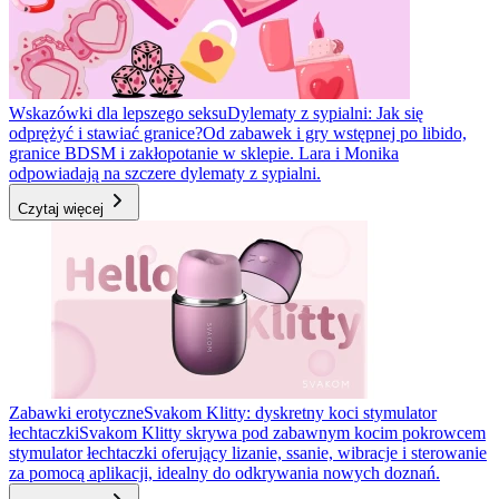
Wskazówki dla lepszego seksu
Dylematy z sypialni: Jak się
odprężyć i stawiać granice?
Od zabawek i gry wstępnej po libido,
granice BDSM i zakłopotanie w sklepie. Lara i Monika
odpowiadają na szczere dylematy z sypialni.
Czytaj więcej
Zabawki erotyczne
Svakom Klitty: dyskretny koci stymulator
łechtaczki
Svakom Klitty skrywa pod zabawnym kocim pokrowcem
stymulator łechtaczki oferujący lizanie, ssanie, wibracje i sterowanie
za pomocą aplikacji, idealny do odkrywania nowych doznań.