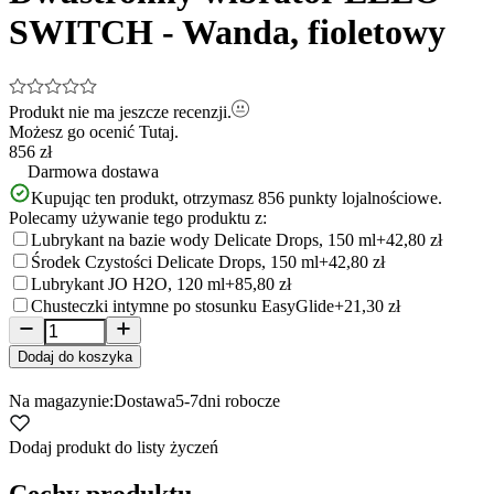
SWITCH - Wanda, fioletowy
Produkt nie ma jeszcze recenzji.
Możesz go ocenić
Tutaj.
856 zł
Darmowa dostawa
Kupując ten produkt, otrzymasz
856
punkty lojalnościowe.
Polecamy używanie tego produktu z:
Lubrykant na bazie wody Delicate Drops, 150 ml
+42,80 zł
Środek Czystości Delicate Drops, 150 ml
+42,80 zł
Lubrykant JO H2O, 120 ml
+85,80 zł
Chusteczki intymne po stosunku EasyGlide
+21,30 zł
Dodaj do koszyka
Na magazynie:
Dostawa
5-7
dni robocze
Dodaj produkt do listy życzeń
Cechy produktu