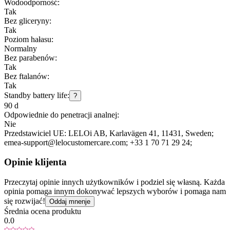
Wodoodporność:
Tak
Bez gliceryny:
Tak
Poziom hałasu:
Normalny
Bez parabenów:
Tak
Bez ftalanów:
Tak
Standby battery life:
?
90 d
Odpowiednie do penetracji analnej:
Nie
Przedstawiciel UE:
LELOi AB
, Karlavägen 41
, 11431
, Sweden;
emea-support@lelocustomercare.com;
+33 1 70 71 29 24;
Opinie klijenta
Przeczytaj opinie innych użytkowników i podziel się własną. Każda
opinia pomaga innym dokonywać lepszych wyborów i pomaga nam
się rozwijać!
Oddaj mnenje
Średnia ocena produktu
0.0