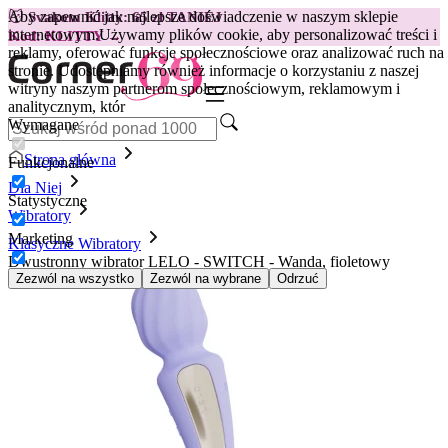
Aby zapewnić jak najlepsze doświadczenie w naszym sklepie
😽
Svakom Klitty: 65 zł TANIEJ
internetowym.
Używamy plików cookie, aby personalizować treści i
Kod: KLITTY →
reklamy, oferować funkcje społecznościowe oraz analizować ruch na
stronie. Udostępniamy również informacje o korzystaniu z naszej
witryny naszym partnerom społecznościowym, reklamowym i
analitycznym, któr
Wymagane
Strona główna
Funkcjonalne
Dla Niej
Statystyczne
Wibratory
Marketing
Klasyczne Wibratory
Dwustronny wibrator LELO - SWITCH - Wanda, fioletowy
Zezwól na wszystko
Zezwól na wybrane
Odrzuć