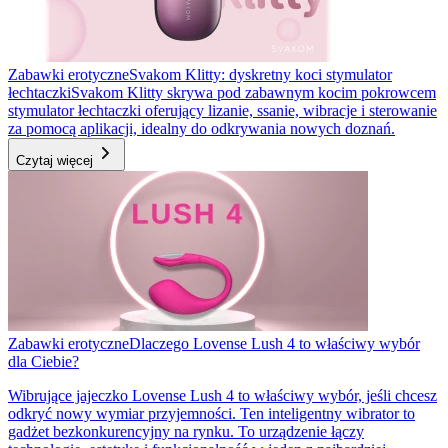
Zabawki erotyczne
Svakom Klitty: dyskretny koci stymulator
łechtaczki
Svakom Klitty skrywa pod zabawnym kocim pokrowcem
stymulator łechtaczki oferujący lizanie, ssanie, wibracje i sterowanie
za pomocą aplikacji, idealny do odkrywania nowych doznań.
Czytaj więcej
Zabawki erotyczne
Dlaczego Lovense Lush 4 to właściwy wybór
dla Ciebie?
Wibrujące jajeczko Lovense Lush 4 to właściwy wybór, jeśli chcesz
odkryć nowy wymiar przyjemności. Ten inteligentny wibrator to
gadżet bezkonkurencyjny na rynku. To urządzenie łączy