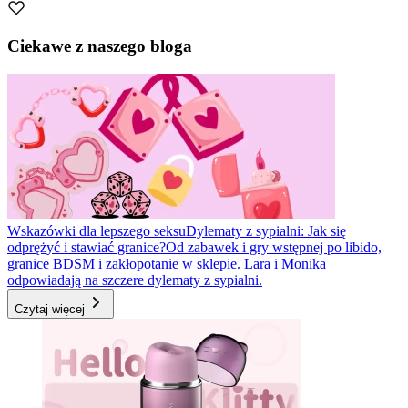
Ciekawe z naszego bloga
Wskazówki dla lepszego seksu
Dylematy z sypialni: Jak się
odprężyć i stawiać granice?
Od zabawek i gry wstępnej po libido,
granice BDSM i zakłopotanie w sklepie. Lara i Monika
odpowiadają na szczere dylematy z sypialni.
Czytaj więcej