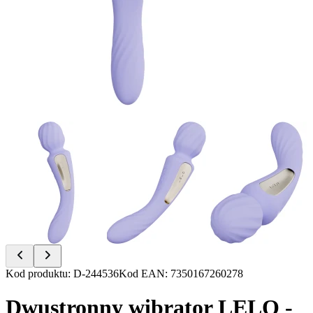
Item
Kod produktu
:
D-244536
Kod EAN
:
7350167260278
1
of
Dwustronny wibrator LELO -
6