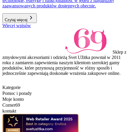
technologię, estetykę i funkcjonalność w jeden z najbardziej
zaawansowanych produktów dostępnych obecnie.
Czytaj więcej
Więcej wpisów
Sklep z
zmysłowymi akcesoriami i odzieżą Svet Užitka powstał w 2011
roku z zamiarem zapewnienia naszym klientom szerokiej gamy
produktów, które przynoszą przyjemność w różny sposób i
jednocześnie zapewniają doskonałe wrażenia zakupowe online.
Kategorie
Pomoc i porady
Moje konto
Corner69
kontakt