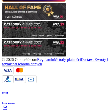
© 2026 Corner69.com
Regulamin
Metody płatności
Dostawa
Zwroty i
wymiana
Ochrona danych
Profil
Lista życzeń