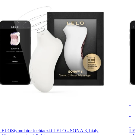
LELO
Stymulator łechtaczki LELO - SONA 3, biały
L