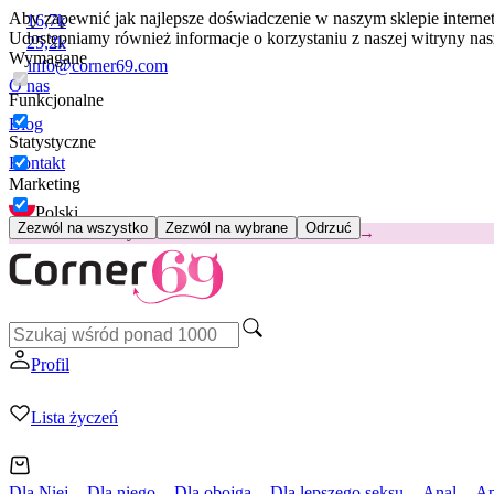
Aby zapewnić jak najlepsze doświadczenie w naszym sklepie intern
16,7k
Udostępniamy również informacje o korzystaniu z naszej witryny n
25,2k
Wymagane
info@corner69.com
O nas
Funkcjonalne
Blog
Statystyczne
Kontakt
Marketing
Polski
Zezwól na wszystko
Zezwól na wybrane
Odrzuć
😽
Svakom Klitty: 65 zł TANIEJ
Kod: KLITTY →
Profil
Lista życzeń
Dla Niej
Dla niego
Dla obojga
Dla lepszego seksu
Anal
Ap