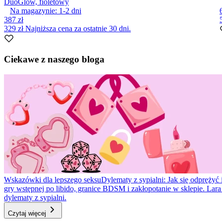
DuoGlow, fioletowy
Na magazynie:
1-2
dni
387 zł
329 zł
Najniższa cena za ostatnie 30 dni.
Item
1
Ciekawe z naszego bloga
of
10
Wskazówki dla lepszego seksu
Dylematy z sypialni: Jak się odprężyć 
gry wstępnej po libido, granice BDSM i zakłopotanie w sklepie. Lar
dylematy z sypialni.
Czytaj więcej