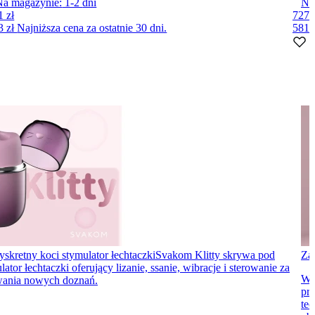
Na magazynie:
1-2
dni
Na
1 zł
727 
3 zł
Najniższa cena za ostatnie 30 dni.
581 
yskretny koci stymulator łechtaczki
Svakom Klitty skrywa pod
Za
 łechtaczki oferujący lizanie, ssanie, wibracje i sterowanie za
Wi
ywania nowych doznań.
prz
te