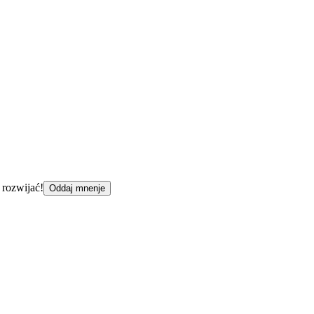
 rozwijać!
Oddaj mnenje