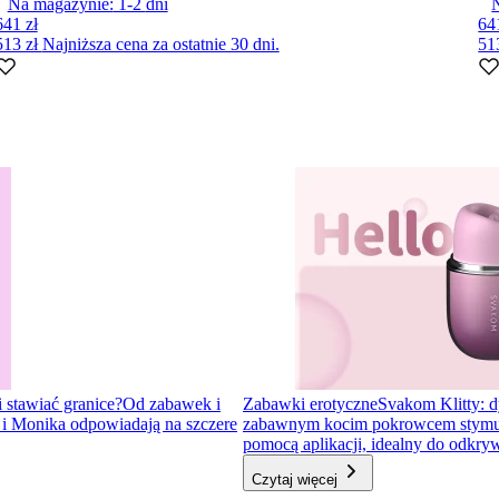
Na magazynie:
1-2
dni
641 zł
64
513 zł
Najniższa cena za ostatnie 30 dni.
51
i stawiać granice?
Od zabawek i
Zabawki erotyczne
Svakom Klitty: d
a i Monika odpowiadają na szczere
zabawnym kocim pokrowcem stymulator
pomocą aplikacji, idealny do odkr
Czytaj więcej