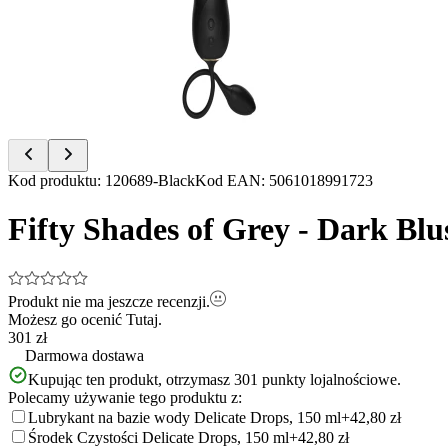
of
3
Item
Kod produktu
:
120689-Black
Kod EAN
:
5061018991723
1
of
Fifty Shades of Grey - Dark Blu
3
Produkt nie ma jeszcze recenzji.
Możesz go ocenić
Tutaj.
301 zł
Darmowa dostawa
Kupując ten produkt, otrzymasz
301
punkty lojalnościowe.
Polecamy używanie tego produktu z:
Lubrykant na bazie wody Delicate Drops, 150 ml
+42,80 zł
Środek Czystości Delicate Drops, 150 ml
+42,80 zł