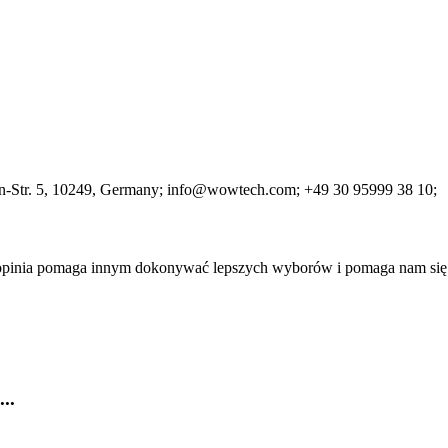
-Str. 5
, 10249
, Germany;
info@wowtech.com;
+49 30 95999 38 10;
a opinia pomaga innym dokonywać lepszych wyborów i pomaga nam się
..