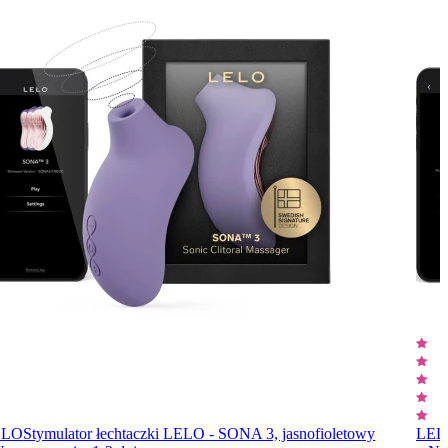
ELO
Stymulator łechtaczki LELO - SONA 3, jasnofioletowy
LEL