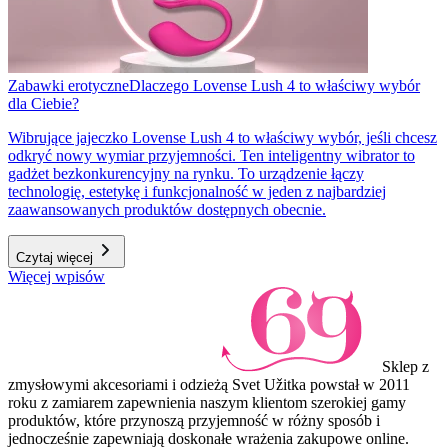
Zabawki erotyczne
Dlaczego Lovense Lush 4 to właściwy wybór
dla Ciebie?
Wibrujące jajeczko Lovense Lush 4 to właściwy wybór, jeśli chcesz
odkryć nowy wymiar przyjemności. Ten inteligentny wibrator to
gadżet bezkonkurencyjny na rynku. To urządzenie łączy
technologię, estetykę i funkcjonalność w jeden z najbardziej
zaawansowanych produktów dostępnych obecnie.
Czytaj więcej
Więcej wpisów
Sklep z
zmysłowymi akcesoriami i odzieżą Svet Užitka powstał w 2011
roku z zamiarem zapewnienia naszym klientom szerokiej gamy
produktów, które przynoszą przyjemność w różny sposób i
jednocześnie zapewniają doskonałe wrażenia zakupowe online.