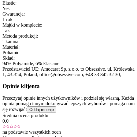
Elastic:
Yes
Gwarancja:
1 rok
Majtki w komplecie:
Tak
Metoda produkcji:
Tkanina
Materiał:
Poliamid
Skład:
94% Polyamide, 6% Elastane
Przedstawiciel UE:
Amocarat Sp. z o.o. to Obsessive
, ul. Królewska
1
, 43-354
, Poland;
office@obsessive.com;
+48 33 845 32 30;
Opinie klijenta
Przeczytaj opinie innych użytkowników i podziel się własną. Każda
opinia pomaga innym dokonywać lepszych wyborów i pomaga nam
się rozwijać!
Oddaj mnenje
Średnia ocena produktu
0.0
na podstawie wszystkich ocen