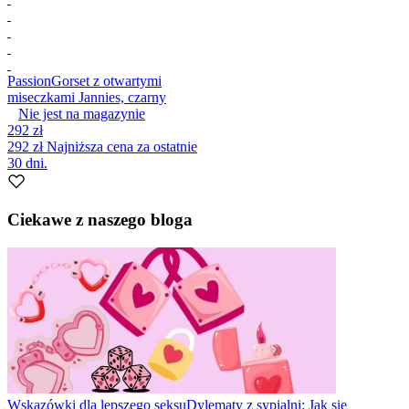
Passion
Gorset z otwartymi
miseczkami Jannies, czarny
Nie jest na magazynie
292 zł
292 zł
Najniższa cena za ostatnie
30 dni.
Ciekawe z naszego bloga
Wskazówki dla lepszego seksu
Dylematy z sypialni: Jak się