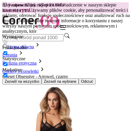
Aby zapewnić jak najlepsze doświadczenie w naszym sklepie
😽
Svakom Klitty: 65 zł TANIEJ
internetowym.
Używamy plików cookie, aby personalizować treści i
Kod: KLITTY →
reklamy, oferować funkcje społecznościowe oraz analizować ruch na
stronie. Udostępniamy również informacje o korzystaniu z naszej
witryny naszym partnerom społecznościowym, reklamowym i
analitycznym, któr
Wymagane
Strona główna
Funkcjonalne
Ubrania
Statystyczne
Bielizna erotyczna
Marketing
Gorsety i Torseletki
Gorset Obsessive - Arrowel, czarny
Zezwól na wszystko
Zezwól na wybrane
Odrzuć