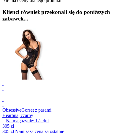
Nie ma oceny dla tego produktu
Klienci również przekonali się do poniższych
zabawek...
Obsessive
Gorset z pasami
Heartina, czarny
Na magazynie:
1-2
dni
305 zł
305 zł
Najniższa cena za ostatnie