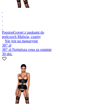
Passion
Gorset z paskami do
pończoch Malwia, czarny
Nie jest na magazynie
387 zł
387 zł
Najniższa cena za ostatnie
30 dni.