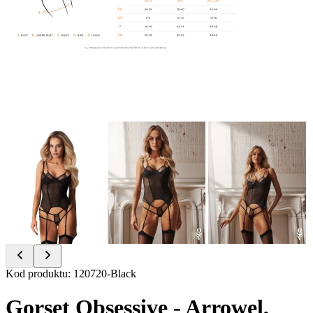
Item
Kod produktu
:
120720-Black
1
of
Gorset Obsessive - Arrowel,
6