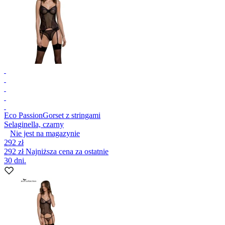
Eco Passion
Gorset z stringami
Selaginella, czarny
Nie jest na magazynie
292 zł
292 zł
Najniższa cena za ostatnie
30 dni.