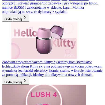
odprężyć i stawiać granice?
Od zabawek i gry wstępnej po libido,
granice BDSM i zakłopotanie w sklepie. Lara i Monika
odpowiadają na szczere dylematy z sypialni.
Czytaj więcej
Zabawki erotyczne
Svakom Klitty: dyskretny koci stymulator
łechtaczki
Svakom Klitty skrywa pod zabawnym kocim pokrowcem
stymulator łechtaczki oferujący lizanie, ssanie, wibracje i sterowanie
za pomocą aplikacji, idealny do odkrywania nowych doznań.
Czytaj więcej