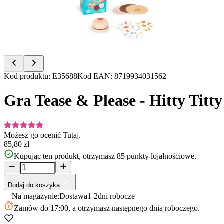
Item
Kod produktu
:
E35688
Kod EAN
:
8719934031562
1
of
Gra Tease & Please - Hitty Titty
10
Możesz go ocenić
Tutaj.
85,80 zł
Kupując ten produkt, otrzymasz
85
punkty lojalnościowe.
Dodaj do koszyka
Na magazynie:
Dostawa
1-2
dni robocze
Zamów
do 17:00
, a otrzymasz następnego dnia roboczego.