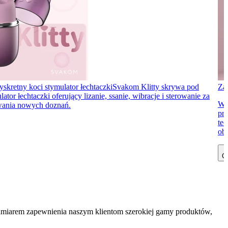
yskretny koci stymulator łechtaczki
Svakom Klitty skrywa pod
Za
 łechtaczki oferujący lizanie, ssanie, wibracje i sterowanie za
Wi
ywania nowych doznań.
prz
te
obe
Cz
zamiarem zapewnienia naszym klientom szerokiej gamy produktów,