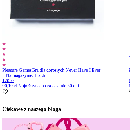
Pleasure Games
Gra dla dorosłych Never Have I Ever
Na magazynie:
1-2
dni
120 zł
90,10 zł
Najniższa cena za ostatnie 30 dni.
Item
1
Ciekawe z naszego bloga
of
10