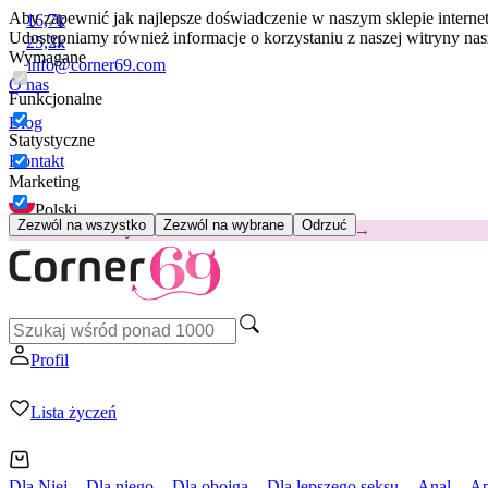
Aby zapewnić jak najlepsze doświadczenie w naszym sklepie intern
16,7k
Udostępniamy również informacje o korzystaniu z naszej witryny n
25,2k
Wymagane
info@corner69.com
O nas
Funkcjonalne
Blog
Statystyczne
Kontakt
Marketing
Polski
Zezwól na wszystko
Zezwól na wybrane
Odrzuć
😽
Svakom Klitty: 65 zł TANIEJ
Kod: KLITTY →
Profil
Lista życzeń
Dla Niej
Dla niego
Dla obojga
Dla lepszego seksu
Anal
Ap