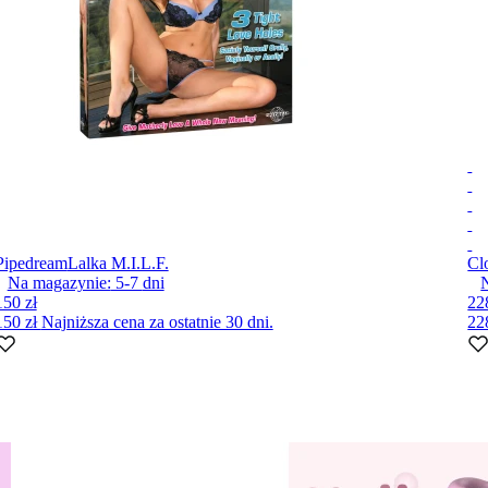
Pipedream
Lalka M.I.L.F.
Cl
Na magazynie:
5-7
dni
150 zł
22
150 zł
Najniższa cena za ostatnie 30 dni.
22