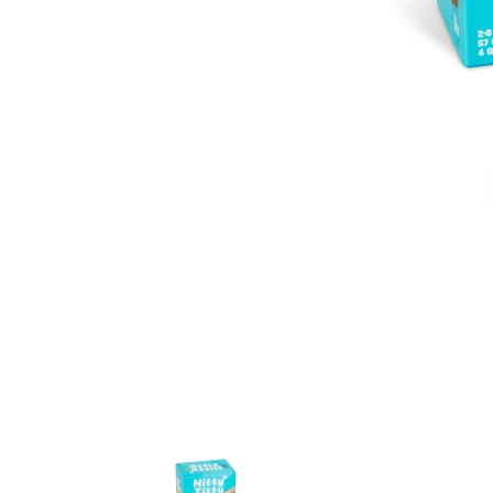
Item
1
of
10