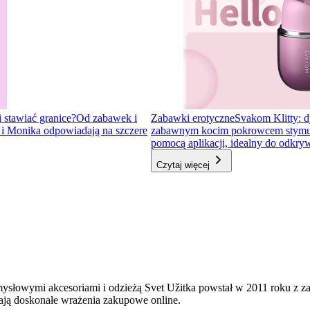
i stawiać granice?
Od zabawek i
Zabawki erotyczne
Svakom Klitty: d
a i Monika odpowiadają na szczere
zabawnym kocim pokrowcem stymulator
pomocą aplikacji, idealny do odkr
Czytaj więcej
mysłowymi akcesoriami i odzieżą Svet Užitka powstał w 2011 roku z 
ają doskonałe wrażenia zakupowe online.