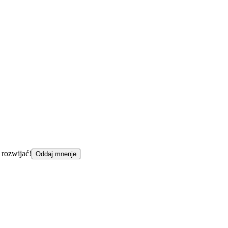
 rozwijać!
Oddaj mnenje