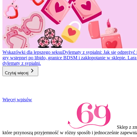
Wskazówki dla lepszego seksu
Dylematy z sypialni: Jak się odprężyć 
gry wstępnej po libido, granice BDSM i zakłopotanie w sklepie. Lar
dylematy z sypialni.
Czytaj więcej
Item
Więcej wpisów
1
of
3
Sklep z z
które przynoszą przyjemność w różny sposób i jednocześnie zapewni