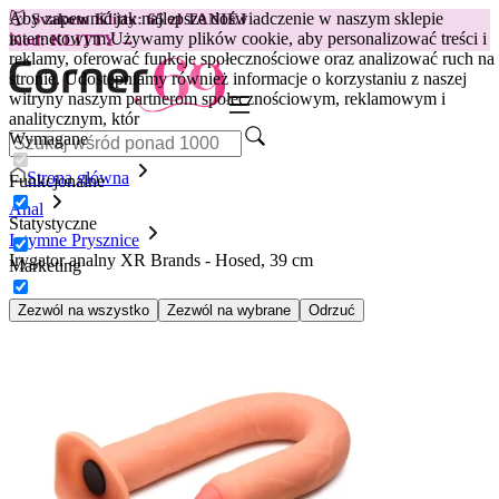
Aby zapewnić jak najlepsze doświadczenie w naszym sklepie
😽
Svakom Klitty: 65 zł TANIEJ
internetowym.
Używamy plików cookie, aby personalizować treści i
Kod: KLITTY →
reklamy, oferować funkcje społecznościowe oraz analizować ruch na
stronie. Udostępniamy również informacje o korzystaniu z naszej
witryny naszym partnerom społecznościowym, reklamowym i
analitycznym, któr
Wymagane
Strona główna
Funkcjonalne
Anal
Statystyczne
Intymne Prysznice
Irygator analny XR Brands - Hosed, 39 cm
Marketing
Zezwól na wszystko
Zezwól na wybrane
Odrzuć