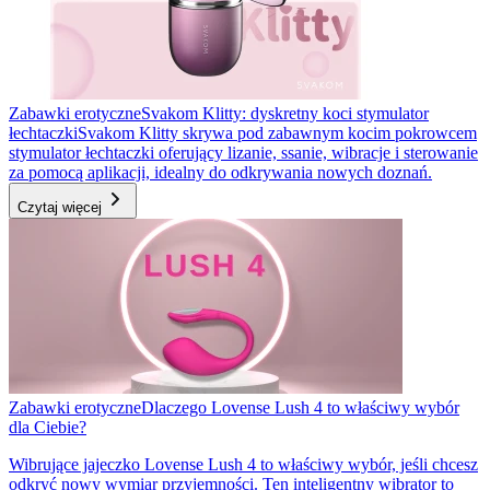
Zabawki erotyczne
Svakom Klitty: dyskretny koci stymulator
łechtaczki
Svakom Klitty skrywa pod zabawnym kocim pokrowcem
stymulator łechtaczki oferujący lizanie, ssanie, wibracje i sterowanie
za pomocą aplikacji, idealny do odkrywania nowych doznań.
Czytaj więcej
Zabawki erotyczne
Dlaczego Lovense Lush 4 to właściwy wybór
dla Ciebie?
Wibrujące jajeczko Lovense Lush 4 to właściwy wybór, jeśli chcesz
odkryć nowy wymiar przyjemności. Ten inteligentny wibrator to