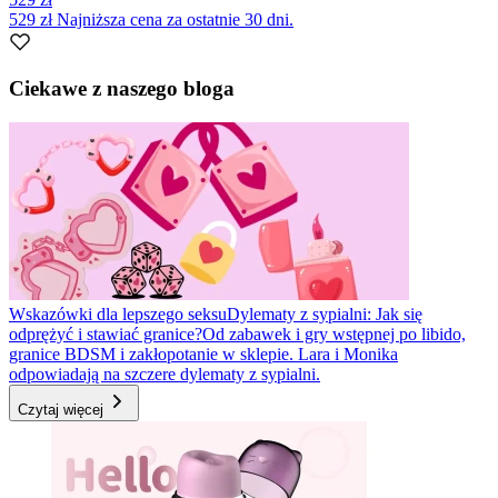
529 zł
Najniższa cena za ostatnie 30 dni.
Item
1
Ciekawe z naszego bloga
of
1
Wskazówki dla lepszego seksu
Dylematy z sypialni: Jak się
odprężyć i stawiać granice?
Od zabawek i gry wstępnej po libido,
granice BDSM i zakłopotanie w sklepie. Lara i Monika
odpowiadają na szczere dylematy z sypialni.
Czytaj więcej