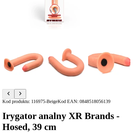
Item
Kod produktu
:
116975-Beige
Kod EAN
:
0848518056139
1
of
Irygator analny XR Brands -
11
Hosed, 39 cm