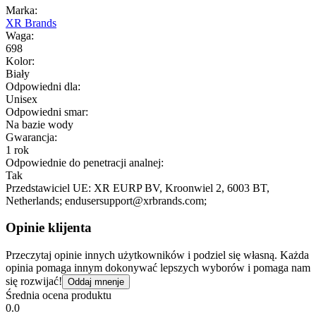
Marka:
XR Brands
Waga:
698
Kolor:
Biały
Odpowiedni dla:
Unisex
Odpowiedni smar:
Na bazie wody
Gwarancja:
1 rok
Odpowiednie do penetracji analnej:
Tak
Przedstawiciel UE:
XR EURP BV
, Kroonwiel 2
, 6003 BT
,
Netherlands;
endusersupport@xrbrands.com;
Opinie klijenta
Przeczytaj opinie innych użytkowników i podziel się własną. Każda
opinia pomaga innym dokonywać lepszych wyborów i pomaga nam
się rozwijać!
Oddaj mnenje
Średnia ocena produktu
0.0