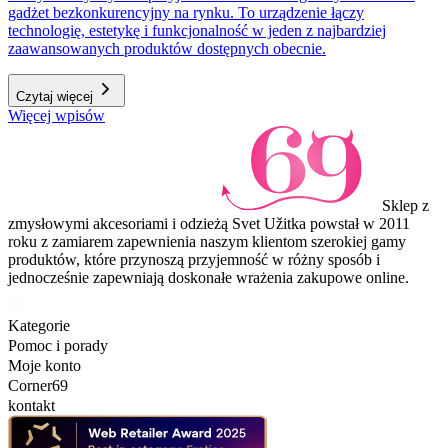
gadżet bezkonkurencyjny na rynku. To urządzenie łączy
technologię, estetykę i funkcjonalność w jeden z najbardziej
zaawansowanych produktów dostępnych obecnie.
Czytaj więcej
Więcej wpisów
Sklep z
zmysłowymi akcesoriami i odzieżą Svet Užitka powstał w 2011
roku z zamiarem zapewnienia naszym klientom szerokiej gamy
produktów, które przynoszą przyjemność w różny sposób i
jednocześnie zapewniają doskonałe wrażenia zakupowe online.
Kategorie
Pomoc i porady
Moje konto
Corner69
kontakt