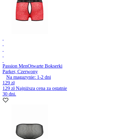
Passion Men
Otwarte Bokserki
Parker, Czerwony
Na magazynie:
1-2
dni
129 zł
129 zł
Najniższa cena za ostatnie
30 dni.