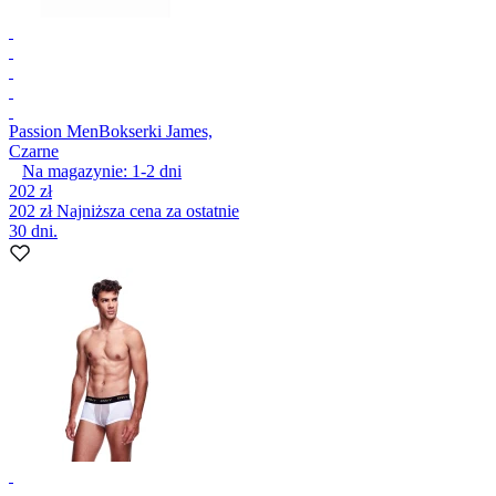
Passion Men
Bokserki James,
Czarne
Na magazynie:
1-2
dni
202 zł
202 zł
Najniższa cena za ostatnie
30 dni.