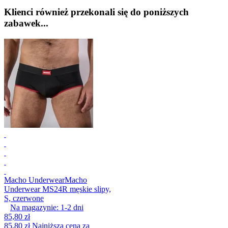
Klienci również przekonali się do poniższych
zabawek...
Macho Underwear
Macho
Underwear MS24R męskie slipy,
S, czerwone
Na magazynie:
1-2
dni
85,80 zł
85,80 zł
Najniższa cena za