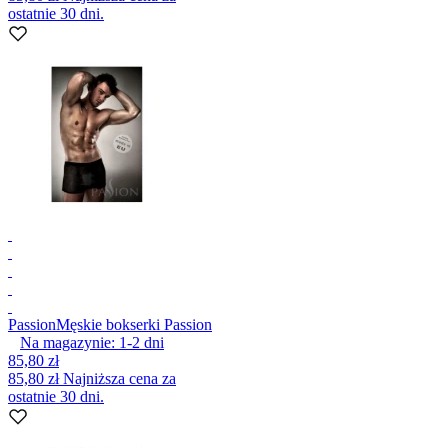
ostatnie 30 dni.
Passion
Męskie bokserki Passion
Na magazynie:
1-2
dni
85,80 zł
85,80 zł
Najniższa cena za
ostatnie 30 dni.