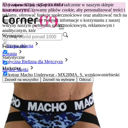
Aby zapewnić jak najlepsze doświadczenie w naszym sklepie
😽
Svakom Klitty: 65 zł TANIEJ
internetowym.
Używamy plików cookie, aby personalizować treści i
Kod: KLITTY →
reklamy, oferować funkcje społecznościowe oraz analizować ruch na
stronie. Udostępniamy również informacje o korzystaniu z naszej
witryny naszym partnerom społecznościowym, reklamowym i
analitycznym, któr
Wymagane
Strona główna
Funkcjonalne
Ubrania
Statystyczne
Erotyczna Bielizna dla Mężczyzn
Marketing
Męskie Majtki
Jockstrap Macho Underwear - MX28MA, S, wojskowoniebieski
Zezwól na wszystko
Zezwól na wybrane
Odrzuć