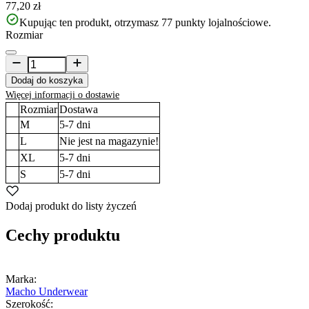
77,20 zł
Kupując ten produkt, otrzymasz
77
punkty lojalnościowe.
Rozmiar
Dodaj do koszyka
Więcej informacji o dostawie
Rozmiar
Dostawa
M
5-7
dni
L
Nie jest na magazynie!
XL
5-7
dni
S
5-7
dni
Dodaj produkt do listy życzeń
Cechy produktu
Marka:
Macho Underwear
Szerokość: