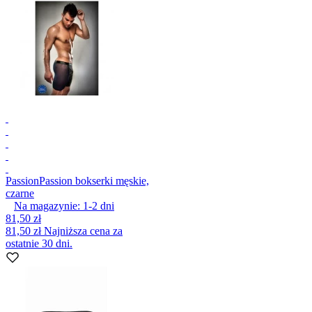
Passion
Passion bokserki męskie,
czarne
Na magazynie:
1-2
dni
81,50 zł
81,50 zł
Najniższa cena za
ostatnie 30 dni.