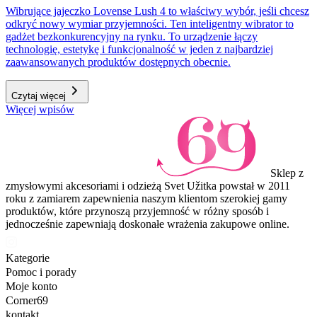
Wibrujące jajeczko Lovense Lush 4 to właściwy wybór, jeśli chcesz
odkryć nowy wymiar przyjemności. Ten inteligentny wibrator to
gadżet bezkonkurencyjny na rynku. To urządzenie łączy
technologię, estetykę i funkcjonalność w jeden z najbardziej
zaawansowanych produktów dostępnych obecnie.
Czytaj więcej
Więcej wpisów
Sklep z
zmysłowymi akcesoriami i odzieżą Svet Užitka powstał w 2011
roku z zamiarem zapewnienia naszym klientom szerokiej gamy
produktów, które przynoszą przyjemność w różny sposób i
jednocześnie zapewniają doskonałe wrażenia zakupowe online.
Kategorie
Pomoc i porady
Moje konto
Corner69
kontakt