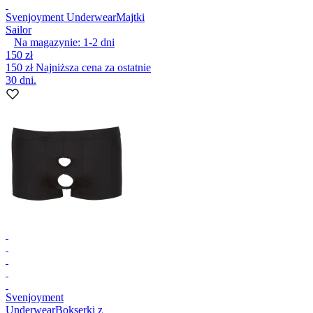
Svenjoyment Underwear
Majtki
Sailor
Na magazynie:
1-2
dni
150 zł
150 zł
Najniższa cena za ostatnie
30 dni.
Svenjoyment
Underwear
Bokserki z