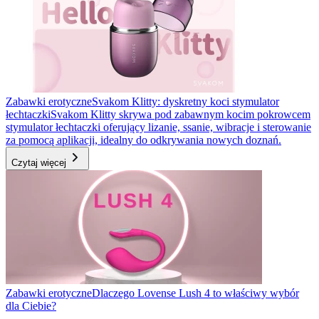
Zabawki erotyczne
Svakom Klitty: dyskretny koci stymulator
łechtaczki
Svakom Klitty skrywa pod zabawnym kocim pokrowcem
stymulator łechtaczki oferujący lizanie, ssanie, wibracje i sterowanie
za pomocą aplikacji, idealny do odkrywania nowych doznań.
Czytaj więcej
Zabawki erotyczne
Dlaczego Lovense Lush 4 to właściwy wybór
dla Ciebie?