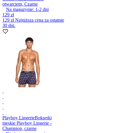
otwarciem, Czarne
Na magazynie:
1-2
dni
129 zł
129 zł
Najniższa cena za ostatnie
30 dni.
Playboy Lingerie
Bokserki
męskie Playboy Lingerie -
Champion, czarne