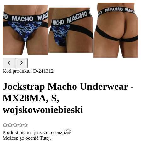
Item
Kod produktu
:
D-241312
1
of
Jockstrap Macho Underwear -
3
MX28MA, S,
wojskowoniebieski
Produkt nie ma jeszcze recenzji.
Możesz go ocenić
Tutaj.