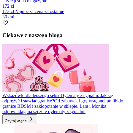
Nie jest na magazynie
172 zł
172 zł
Najniższa cena za ostatnie
30 dni.
Ciekawe z naszego bloga
Wskazówki dla lepszego seksu
Dylematy z sypialni: Jak się
odprężyć i stawiać granice?
Od zabawek i gry wstępnej po libido,
granice BDSM i zakłopotanie w sklepie. Lara i Monika
odpowiadają na szczere dylematy z sypialni.
Czytaj więcej