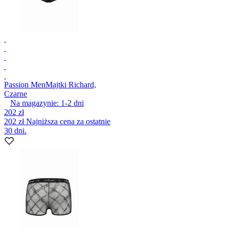
Passion Men
Majtki Richard,
Czarne
Na magazynie:
1-2
dni
202 zł
202 zł
Najniższa cena za ostatnie
30 dni.