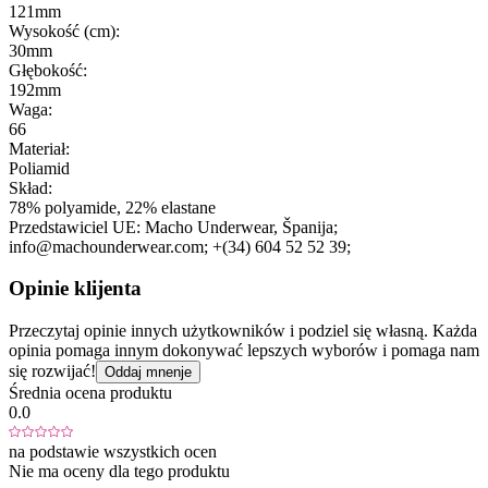
121mm
Wysokość (cm):
30mm
Głębokość:
192mm
Waga:
66
Materiał:
Poliamid
Skład:
78% polyamide, 22% elastane
Przedstawiciel UE:
Macho Underwear
, Španija;
info@machounderwear.com;
+(34) 604 52 52 39;
Opinie klijenta
Przeczytaj opinie innych użytkowników i podziel się własną. Każda
opinia pomaga innym dokonywać lepszych wyborów i pomaga nam
się rozwijać!
Oddaj mnenje
Średnia ocena produktu
0.0
na podstawie wszystkich ocen
Nie ma oceny dla tego produktu