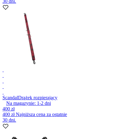
30 dni.
Scandal
Drążek rozpierający
Na magazynie:
1-2
dni
400 zł
400 zł
Najniższa cena za ostatnie
30 dni.