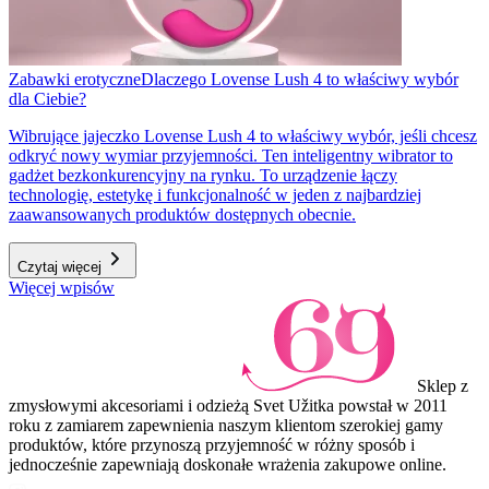
Zabawki erotyczne
Dlaczego Lovense Lush 4 to właściwy wybór
dla Ciebie?
Wibrujące jajeczko Lovense Lush 4 to właściwy wybór, jeśli chcesz
odkryć nowy wymiar przyjemności. Ten inteligentny wibrator to
gadżet bezkonkurencyjny na rynku. To urządzenie łączy
technologię, estetykę i funkcjonalność w jeden z najbardziej
zaawansowanych produktów dostępnych obecnie.
Czytaj więcej
Więcej wpisów
Sklep z
zmysłowymi akcesoriami i odzieżą Svet Užitka powstał w 2011
roku z zamiarem zapewnienia naszym klientom szerokiej gamy
produktów, które przynoszą przyjemność w różny sposób i
jednocześnie zapewniają doskonałe wrażenia zakupowe online.