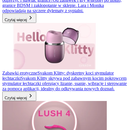
odprężyć i stawiać granice?
Od zabawek i gry wstępnej po libido,
granice BDSM i zakłopotanie w sklepie. Lara i Monika
odpowiadają na szczere dylematy z sypialni.
Czytaj więcej
Zabawki erotyczne
Svakom Klitty: dyskretny koci stymulator
łechtaczki
Svakom Klitty skrywa pod zabawnym kocim pokrowcem
stymulator łechtaczki oferujący lizanie, ssanie, wibracje i sterowanie
za pomocą aplikacji, idealny do odkrywania nowych doznań.
Czytaj więcej