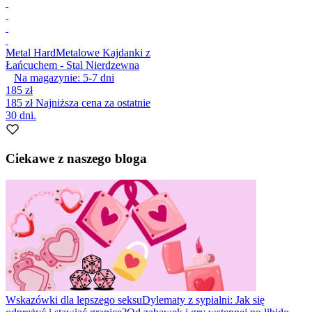
Metal Hard
Metalowe Kajdanki z
Łańcuchem - Stal Nierdzewna
Na magazynie:
5-7
dni
185 zł
185 zł
Najniższa cena za ostatnie
30 dni.
Ciekawe z naszego bloga
Wskazówki dla lepszego seksu
Dylematy z sypialni: Jak się