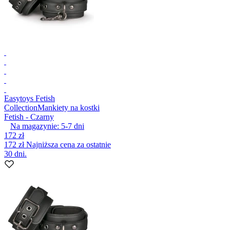
Easytoys Fetish
Collection
Mankiety na kostki
Fetish - Czarny
Na magazynie:
5-7
dni
172 zł
172 zł
Najniższa cena za ostatnie
30 dni.