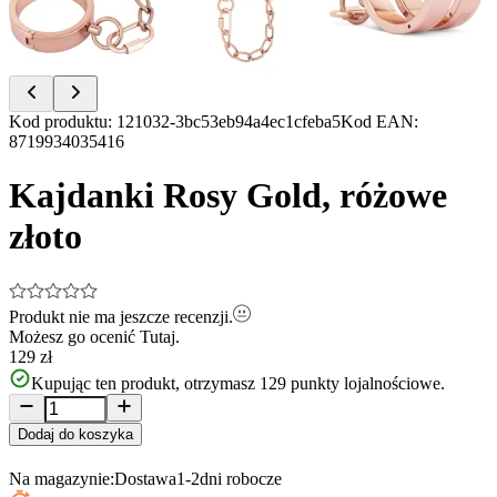
Item
Kod produktu
:
121032-3bc53eb94a4ec1cfeba5
Kod EAN
:
1
8719934035416
of
9
Kajdanki Rosy Gold, różowe
złoto
Produkt nie ma jeszcze recenzji.
Możesz go ocenić
Tutaj.
129 zł
Kupując ten produkt, otrzymasz
129
punkty lojalnościowe.
Dodaj do koszyka
Na magazynie:
Dostawa
1-2
dni robocze