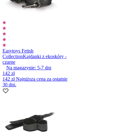
Easytoys Fetish
Collection
Kajdanki z ekoskóry -
czarne
Na magazynie:
5-7
dni
142 zł
142 zł
Najniższa cena za ostatnie
30 dni.