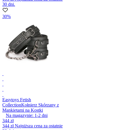
30 dni.
30%
Easytoys Fetish
Collection
Kołnierz Skórzany z
Mankietami na Kostki
Na magazynie:
1-2
dni
344 zł
344 zł
Najniższa cena za ostatnie