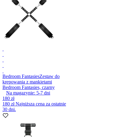
Bedroom Fantasies
Zestaw do
krępowania z mankietami
Bedroom Fantasies, czarny
Na magazynie:
5-7
dni
180 zł
180 zł
Najniższa cena za ostatnie
30 dni.