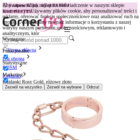
Aby zapewnić jak najlepsze doświadczenie w naszym sklepie
😽
Svakom Klitty: 65 zł TANIEJ
internetowym.
Używamy plików cookie, aby personalizować treści i
Kod: KLITTY →
reklamy, oferować funkcje społecznościowe oraz analizować ruch na
stronie. Udostępniamy również informacje o korzystaniu z naszej
witryny naszym partnerom społecznościowym, reklamowym i
analitycznym, któr
Wymagane
Strona główna
Funkcjonalne
Dla obojga
Statystyczne
BDSM
Marketing
Kajdanki
Kajdanki Rosy Gold, różowe złoto
Zezwól na wszystko
Zezwól na wybrane
Odrzuć