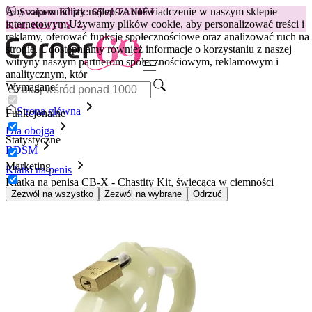
Aby zapewnić jak najlepsze doświadczenie w naszym sklepie
😽
Svakom Klitty: 65 zł TANIEJ
internetowym.
Używamy plików cookie, aby personalizować treści i
Kod: KLITTY →
reklamy, oferować funkcje społecznościowe oraz analizować ruch na
stronie. Udostępniamy również informacje o korzystaniu z naszej
witryny naszym partnerom społecznościowym, reklamowym i
analitycznym, któr
Wymagane
Strona główna
Funkcjonalne
Dla obojga
Statystyczne
BDSM
Marketing
Klatki na penis
Klatka na penisa CB-X - Chastity Kit, świecąca w ciemności
Zezwól na wszystko
Zezwól na wybrane
Odrzuć