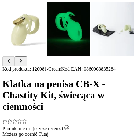
Item
Kod produktu
:
120081-Cream
Kod EAN
:
0860008835284
1
of
Klatka na penisa CB-X -
3
Chastity Kit, świecąca w
ciemności
Produkt nie ma jeszcze recenzji.
Możesz go ocenić
Tutaj.