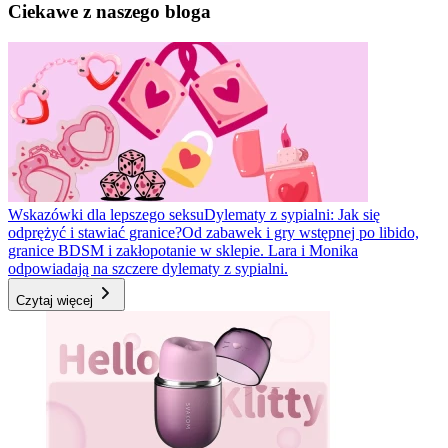
Ciekawe z naszego bloga
Wskazówki dla lepszego seksu
Dylematy z sypialni: Jak się
odprężyć i stawiać granice?
Od zabawek i gry wstępnej po libido,
granice BDSM i zakłopotanie w sklepie. Lara i Monika
odpowiadają na szczere dylematy z sypialni.
Czytaj więcej