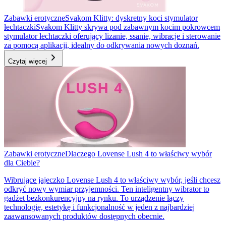
Zabawki erotyczne
Svakom Klitty: dyskretny koci stymulator
łechtaczki
Svakom Klitty skrywa pod zabawnym kocim pokrowcem
stymulator łechtaczki oferujący lizanie, ssanie, wibracje i sterowanie
za pomocą aplikacji, idealny do odkrywania nowych doznań.
Czytaj więcej
Zabawki erotyczne
Dlaczego Lovense Lush 4 to właściwy wybór
dla Ciebie?
Wibrujące jajeczko Lovense Lush 4 to właściwy wybór, jeśli chcesz
odkryć nowy wymiar przyjemności. Ten inteligentny wibrator to
gadżet bezkonkurencyjny na rynku. To urządzenie łączy
technologię, estetykę i funkcjonalność w jeden z najbardziej
zaawansowanych produktów dostępnych obecnie.