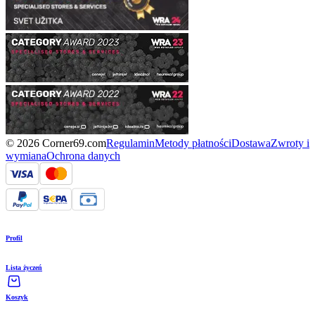
© 2026 Corner69.com
Regulamin
Metody płatności
Dostawa
Zwroty i
wymiana
Ochrona danych
Profil
Lista życzeń
Koszyk