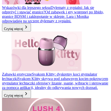
Wskazówki dla lepszego seksu
Dylematy z sypialni: Jak się
odprężyć i stawiać granice?
Od zabawek i gry wstępnej po libido,
granice BDSM i zakłopotanie w sklepie. Lara i Monika
odpowiadają na szczere dylematy z sypialni.
Czytaj więcej
Zabawki erotyczne
Svakom Klitty: dyskretny koci stymulator
łechtaczki
Svakom Klitty skrywa pod zabawnym kocim pokrowcem
stymulator łechtaczki oferujący lizanie, ssanie, wibracje i sterowanie
za pomocą aplikacji, idealny do odkrywania nowych doznań.
Czytaj więcej