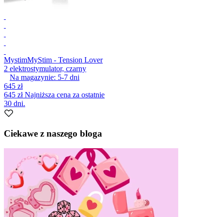
Mystim
MyStim - Tension Lover
2 elektrostymulator, czarny
Na magazynie:
5-7
dni
645 zł
645 zł
Najniższa cena za ostatnie
30 dni.
Ciekawe z naszego bloga