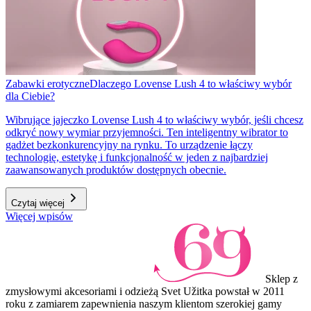
Zabawki erotyczne
Dlaczego Lovense Lush 4 to właściwy wybór
dla Ciebie?
Wibrujące jajeczko Lovense Lush 4 to właściwy wybór, jeśli chcesz
odkryć nowy wymiar przyjemności. Ten inteligentny wibrator to
gadżet bezkonkurencyjny na rynku. To urządzenie łączy
technologię, estetykę i funkcjonalność w jeden z najbardziej
zaawansowanych produktów dostępnych obecnie.
Czytaj więcej
Więcej wpisów
Sklep z
zmysłowymi akcesoriami i odzieżą Svet Užitka powstał w 2011
roku z zamiarem zapewnienia naszym klientom szerokiej gamy