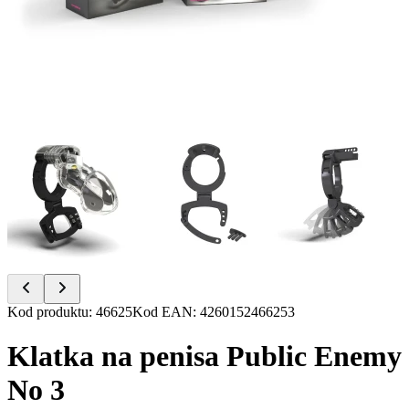
Item
Kod produktu
:
46625
Kod EAN
:
4260152466253
1
of
Klatka na penisa Public Enemy
11
No 3