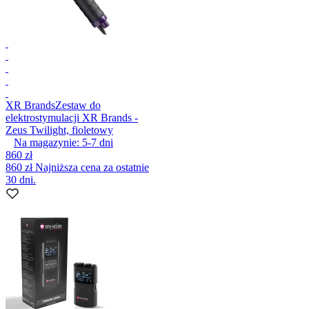
XR Brands
Zestaw do
elektrostymulacji XR Brands -
Zeus Twilight, fioletowy
Na magazynie:
5-7
dni
860 zł
860 zł
Najniższa cena za ostatnie
30 dni.