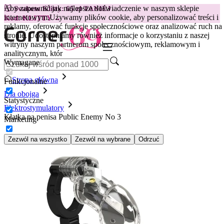
Aby zapewnić jak najlepsze doświadczenie w naszym sklepie
😽
Svakom Klitty: 65 zł TANIEJ
internetowym.
Używamy plików cookie, aby personalizować treści i
Kod: KLITTY →
reklamy, oferować funkcje społecznościowe oraz analizować ruch na
stronie. Udostępniamy również informacje o korzystaniu z naszej
witryny naszym partnerom społecznościowym, reklamowym i
analitycznym, któr
Wymagane
Strona główna
Funkcjonalne
Dla obojga
Statystyczne
Elektrostymulatory
Klatka na penisa Public Enemy No 3
Marketing
Zezwól na wszystko
Zezwól na wybrane
Odrzuć