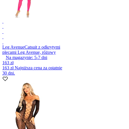
Leg Avenue
Catsuit z odkrytymi
plecami Leg Avenue, różowy
Na magazynie:
5-7
dni
163 zł
163 zł
Najniższa cena za ostatnie
30 dni.