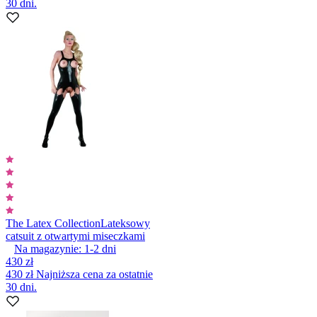
30 dni.
The Latex Collection
Lateksowy
catsuit z otwartymi miseczkami
Na magazynie:
1-2
dni
430 zł
430 zł
Najniższa cena za ostatnie
30 dni.