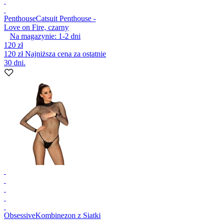
Penthouse
Catsuit Penthouse -
Love on Fire, czarny
Na magazynie:
1-2
dni
120 zł
120 zł
Najniższa cena za ostatnie
30 dni.
Obsessive
Kombinezon z Siatki