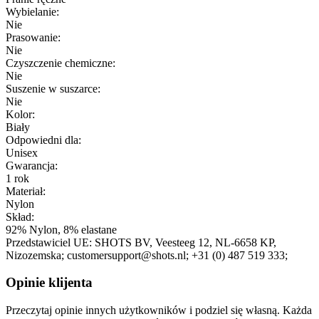
Wybielanie:
Nie
Prasowanie:
Nie
Czyszczenie chemiczne:
Nie
Suszenie w suszarce:
Nie
Kolor:
Biały
Odpowiedni dla:
Unisex
Gwarancja:
1 rok
Materiał:
Nylon
Skład:
92% Nylon, 8% elastane
Przedstawiciel UE:
SHOTS BV
, Veesteeg 12
, NL-6658 KP
,
Nizozemska;
customersupport@shots.nl;
+31 (0) 487 519 333;
Opinie klijenta
Przeczytaj opinie innych użytkowników i podziel się własną. Każda