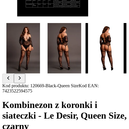
Item
Kod produktu
:
120669-Black-Queen Size
Kod EAN
:
1
7423522594575
of
7
Kombinezon z koronki i
siateczki - Le Desir, Queen Size,
czarny