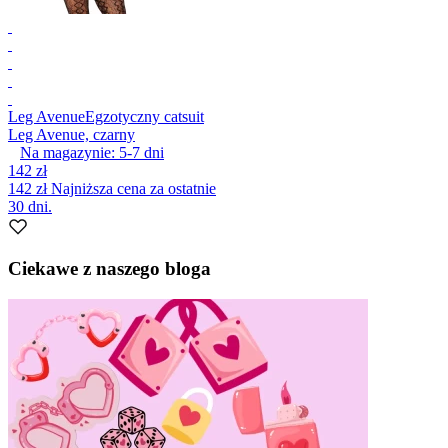
Leg Avenue
Egzotyczny catsuit
Leg Avenue, czarny
Na magazynie:
5-7
dni
142 zł
142 zł
Najniższa cena za ostatnie
30 dni.
Ciekawe z naszego bloga