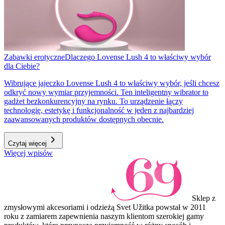
Zabawki erotyczne
Dlaczego Lovense Lush 4 to właściwy wybór
dla Ciebie?
Wibrujące jajeczko Lovense Lush 4 to właściwy wybór, jeśli chcesz
odkryć nowy wymiar przyjemności. Ten inteligentny wibrator to
gadżet bezkonkurencyjny na rynku. To urządzenie łączy
technologię, estetykę i funkcjonalność w jeden z najbardziej
zaawansowanych produktów dostępnych obecnie.
Czytaj więcej
Więcej wpisów
Sklep z
zmysłowymi akcesoriami i odzieżą Svet Užitka powstał w 2011
roku z zamiarem zapewnienia naszym klientom szerokiej gamy