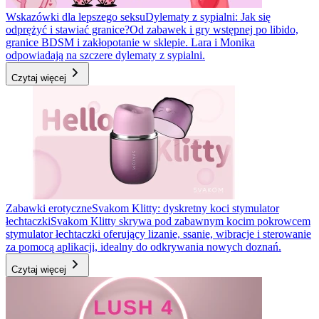
Wskazówki dla lepszego seksu
Dylematy z sypialni: Jak się
odprężyć i stawiać granice?
Od zabawek i gry wstępnej po libido,
granice BDSM i zakłopotanie w sklepie. Lara i Monika
odpowiadają na szczere dylematy z sypialni.
Czytaj więcej
Zabawki erotyczne
Svakom Klitty: dyskretny koci stymulator
łechtaczki
Svakom Klitty skrywa pod zabawnym kocim pokrowcem
stymulator łechtaczki oferujący lizanie, ssanie, wibracje i sterowanie
za pomocą aplikacji, idealny do odkrywania nowych doznań.
Czytaj więcej