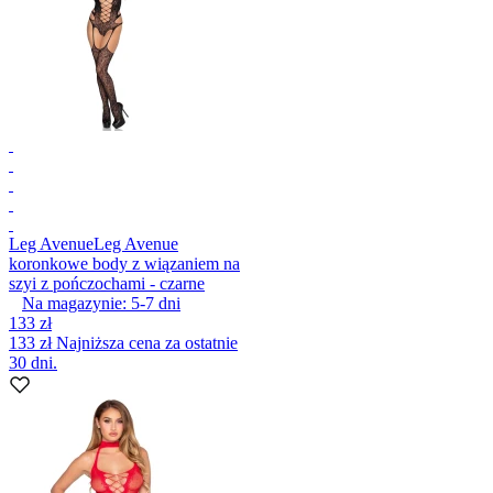
Leg Avenue
Leg Avenue
koronkowe body z wiązaniem na
szyi z pończochami - czarne
Na magazynie:
5-7
dni
133 zł
133 zł
Najniższa cena za ostatnie
30 dni.