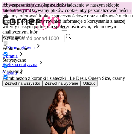
Aby zapewnić jak najlepsze doświadczenie w naszym sklepie
😽
Svakom Klitty: 65 zł TANIEJ
internetowym.
Używamy plików cookie, aby personalizować treści i
Kod: KLITTY →
reklamy, oferować funkcje społecznościowe oraz analizować ruch na
stronie. Udostępniamy również informacje o korzystaniu z naszej
witryny naszym partnerom społecznościowym, reklamowym i
analitycznym, któr
Wymagane
Strona główna
Funkcjonalne
Ubrania
Statystyczne
Bielizna erotyczna
Marketing
Catsuity
Kombinezon z koronki i siateczki - Le Desir, Queen Size, czarny
Zezwól na wszystko
Zezwól na wybrane
Odrzuć