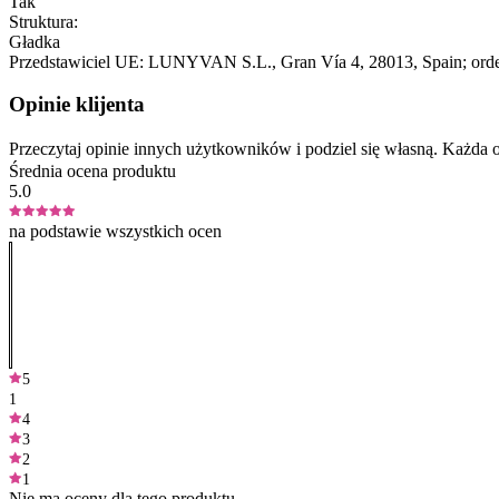
Tak
Struktura:
Gładka
Przedstawiciel UE:
LUNYVAN S.L.
, Gran Vía 4
, 28013
, Spain;
ord
Opinie klijenta
Przeczytaj opinie innych użytkowników i podziel się własną. Każd
Średnia ocena produktu
5.0
na podstawie wszystkich ocen
5
1
4
3
2
1
Nie ma oceny dla tego produktu