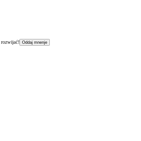
 rozwijać!
Oddaj mnenje