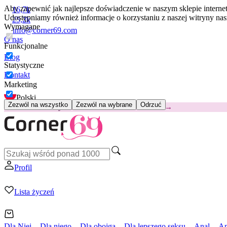
Aby zapewnić jak najlepsze doświadczenie w naszym sklepie intern
16,7k
Udostępniamy również informacje o korzystaniu z naszej witryny n
25,2k
Wymagane
info@corner69.com
O nas
Funkcjonalne
Blog
Statystyczne
Kontakt
Marketing
Polski
Zezwól na wszystko
Zezwól na wybrane
Odrzuć
😽
Svakom Klitty: 65 zł TANIEJ
Kod: KLITTY →
Profil
Lista życzeń
Dla Niej
Dla niego
Dla obojga
Dla lepszego seksu
Anal
Ap