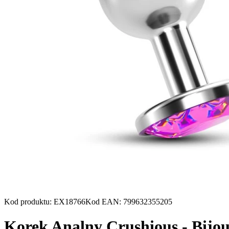
Kod produktu
:
EX18766
Kod EAN
:
799632355205
Korek Analny Crushious - Bijou