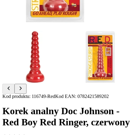
Item
Kod produktu
:
116749-Red
Kod EAN
:
0782421589202
1
of
Korek analny Doc Johnson -
2
Red Boy Red Ringer, czerwony