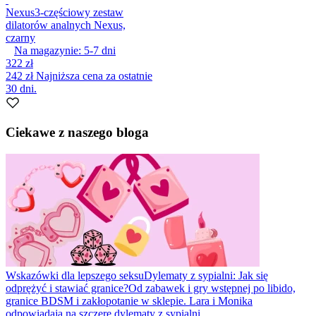
Nexus
3-częściowy zestaw
dilatorów analnych Nexus,
czarny
Na magazynie:
5-7
dni
322 zł
242 zł
Najniższa cena za ostatnie
30 dni.
Ciekawe z naszego bloga
Wskazówki dla lepszego seksu
Dylematy z sypialni: Jak się
odprężyć i stawiać granice?
Od zabawek i gry wstępnej po libido,
granice BDSM i zakłopotanie w sklepie. Lara i Monika
odpowiadają na szczere dylematy z sypialni.