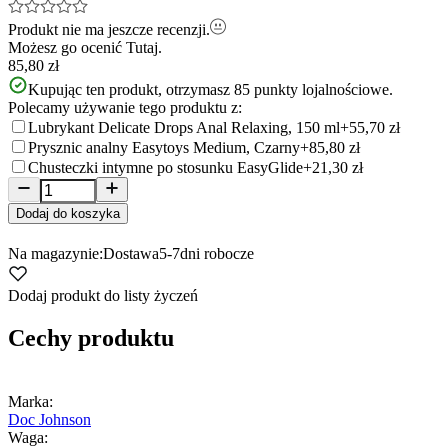
Produkt nie ma jeszcze recenzji.
Możesz go ocenić
Tutaj.
85,80 zł
Kupując ten produkt, otrzymasz
85
punkty lojalnościowe.
Polecamy używanie tego produktu z:
Lubrykant Delicate Drops Anal Relaxing, 150 ml
+55,70 zł
Prysznic analny Easytoys Medium, Czarny
+85,80 zł
Chusteczki intymne po stosunku EasyGlide
+21,30 zł
Dodaj do koszyka
Na magazynie:
Dostawa
5-7
dni robocze
Dodaj produkt do listy życzeń
Cechy produktu
Marka:
Doc Johnson
Waga: