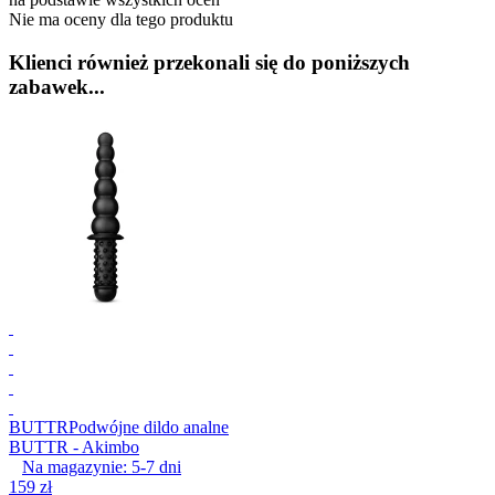
Nie ma oceny dla tego produktu
Klienci również przekonali się do poniższych
zabawek...
BUTTR
Podwójne dildo analne
BUTTR - Akimbo
Na magazynie:
5-7
dni
159 zł