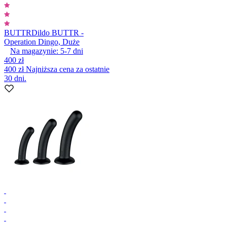
BUTTR
Dildo BUTTR -
Operation Dingo, Duże
Na magazynie:
5-7
dni
400 zł
400 zł
Najniższa cena za ostatnie
30 dni.