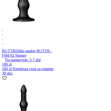
BUTTR
Dildo analne BUTTR -
FIM-92 Stinger
Na magazynie:
5-7
dni
180 zł
180 zł
Najniższa cena za ostatnie
30 dni.