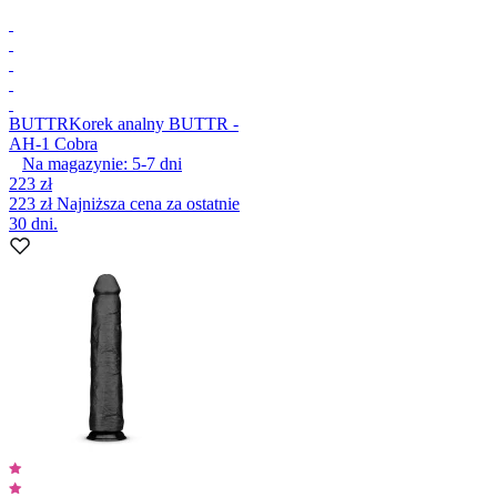
BUTTR
Korek analny BUTTR -
AH-1 Cobra
Na magazynie:
5-7
dni
223 zł
223 zł
Najniższa cena za ostatnie
30 dni.