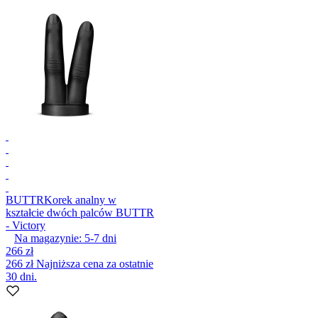
BUTTR
Korek analny w
kształcie dwóch palców BUTTR
- Victory
Na magazynie:
5-7
dni
266 zł
266 zł
Najniższa cena za ostatnie
30 dni.