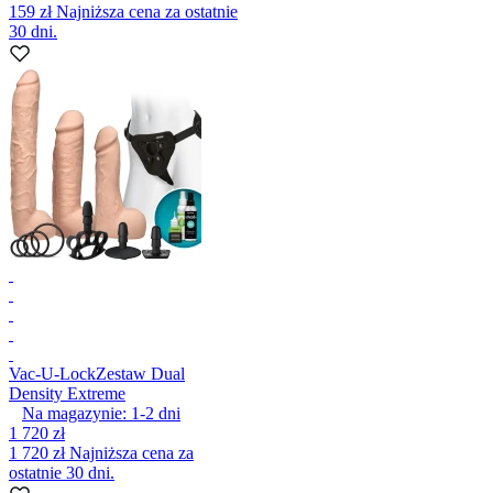
159 zł
Najniższa cena za ostatnie
30 dni.
Vac-U-Lock
Zestaw Dual
Density Extreme
Na magazynie:
1-2
dni
1 720 zł
1 720 zł
Najniższa cena za
ostatnie 30 dni.