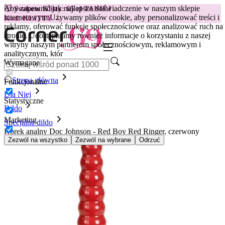
Aby zapewnić jak najlepsze doświadczenie w naszym sklepie
😽
Svakom Klitty: 65 zł TANIEJ
internetowym.
Używamy plików cookie, aby personalizować treści i
Kod: KLITTY →
reklamy, oferować funkcje społecznościowe oraz analizować ruch na
stronie. Udostępniamy również informacje o korzystaniu z naszej
witryny naszym partnerom społecznościowym, reklamowym i
analitycznym, któr
Wymagane
Strona główna
Funkcjonalne
Dla Niej
Statystyczne
Dildo
Marketing
Specjalne dildo
Korek analny Doc Johnson - Red Boy Red Ringer, czerwony
Zezwól na wszystko
Zezwól na wybrane
Odrzuć