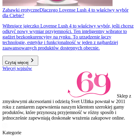
Zabawki erotyczne
Dlaczego Lovense Lush 4 to właściwy wybór
dla Ciebie?
Wibrujące jajeczko Lovense Lush 4 to właściwy wybór, jeśli chcesz
odkryć nowy wymiar przyjemności. Ten inteligentny wibrator to
gadżet bezkonkurencyjny na rynku. To urządzenie łączy
technologię, estetykę i funkcjonalność w jeden z najbardziej
zaawansowanych produktów dostępnych obecnie.
Czytaj więcej
Więcej wpisów
Sklep z
zmysłowymi akcesoriami i odzieżą Svet Užitka powstał w 2011
roku z zamiarem zapewnienia naszym klientom szerokiej gamy
produktów, które przynoszą przyjemność w różny sposób i
jednocześnie zapewniają doskonałe wrażenia zakupowe online.
Kategorie