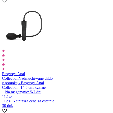
Easytoys Anal
Collection
Nadmuchiwane dildo
z pompką - Easytoys Anal
Collection, 14,5 cm, czarne
Na magazynie:
5-7
dni
112 zł
112 zł
Najniższa cena za ostatnie
30 dni.