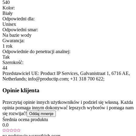
540
Kolor:
Biały
Odpowiedni dla:
Unisex
Odpowiedni smar:
Na bazie wody
Gwarancja:
1 rok
Odpowiednie do penetracji analnej:
Tak
Szerokość:
44
Przedstawiciel UE:
Product IP Services
, Galvanistraat 1
, 6716 AE
,
Netherlands;
info@productip.com;
+31 318 700 622;
Opinie klijenta
Przeczytaj opinie innych użytkowników i podziel się własną. Każda
opinia pomaga innym dokonywać lepszych wyborów i pomaga nam
się rozwijać!
Oddaj mnenje
Średnia ocena produktu
0.0
na podstawie wszystkich ocen