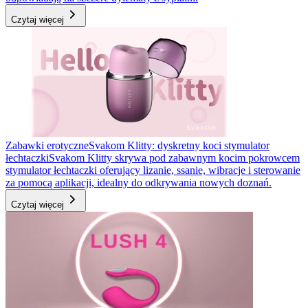
Czytaj więcej
Zabawki erotyczne
Svakom Klitty: dyskretny koci stymulator
łechtaczki
Svakom Klitty skrywa pod zabawnym kocim pokrowcem
stymulator łechtaczki oferujący lizanie, ssanie, wibracje i sterowanie
za pomocą aplikacji, idealny do odkrywania nowych doznań.
Czytaj więcej